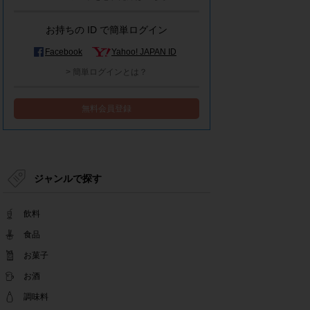
モラタメシステムメンテナンスによる一部サービ
ス停止のお知らせ
お持ちの ID で簡単ログイン
2022.12.15
事務局休業のお知らせ
Facebook
Yahoo! JAPAN ID
2022.12.08
> 簡単ログインとは？
【解消済み】yahoo簡単ログイン一時停止のお知
らせ
無料会員登録
2022.11.24
yahoo簡単ログイン一時停止のお知らせ
2022.08.29
モラタメサイトのシステムメンテナンスによる一
部サービス停止のお知らせ
ジャンルで探す
2022.08.01
事務局休業期間のお知らせ
飲料
2022.07.25
テンタメアプリのチェックイン機能終了(ガラポ
食品
ン、店長さん)のお知らせ
お菓子
2022.06.10
お酒
テンタメ事務局からのお願い
2022.04.22
調味料