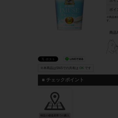
ポイ
ポイ
※商品単
す。
商品
※本商品はSNSでの共有は
OK
です
■ チェックポイント
特定の都道府県での購入