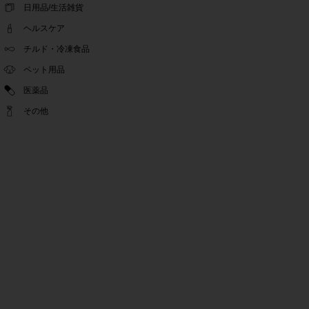
ゴールデンウィーク休業期間のお知らせ
日用品/生活雑貨
2022.04.14
ヘルスケア
問い合わせチャット機能復旧のお知らせ
2022.04.07
チルド・冷凍食品
問い合わせチャット機能の不具合につきまして
ペット用品
2022.03.24
医薬品
Pex交換の再開のお知らせ
2022.03.22
その他
PeX交換停止のお知らせ
2022.01.12
Pex交換の再開のお知らせ
2022.01.05
PeX交換停止のお知らせ
2021.12.16
事務局休業のお知らせ
2021.08.02
事務局休業のお知らせ
2021.04.27
ゴールデンウィーク休業期間のお知らせ
2021.01.25
テンタメ事務局からのお願い