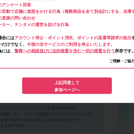
のアンケート回答
の言動で店舗に迷惑をかける行為（複数商品を全て別会計にする、在庫
の直接の問い合わせ
ーカー、テンタメの運営を妨げる行為
場合には
アカウント停止・ポイント消失、ポイントの返還等請求の処分
いだけでなく、
今後の当サービスのご利用を停止いたします。
為には、
警察への相談並びに法的措置を含む一切の措置を行う
所存です
ご理解・ご協
上記同意して
参加ページへ