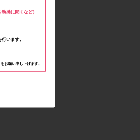
モラタメサイトのシステムメンテナンスによる一
部サービス停止のお知らせ
を執拗に聞くなど）
2020.04.22
ゴールデンウィーク休業期間のお知らせ
2020.04.02
新型コロナウイルス対策の影響につきまして
を行います。
2020.02.10
モラタメサイトのシステムメンテナンスによる一
。
部サービス停止のお知らせ
力をお願い申し上げます。
2019.12.04
事務局休業のお知らせ
2019.12.03
コツコツ貯めるコーナー終了のお知らせ
2019.10.09
モラタメサイトのシステムメンテナンスによる一
部サービス停止のお知らせ
2019.09.28
アンケート回答時に繰り返しエラーが発生してい
る状況につきまして
2019.09.11
モラタメサイトのシステムメンテナンスによる一