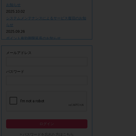
お知らせ
2025.10.02
システムメンテナンスによるサービス復旧のお知
らせ
2025.09.26
ポイント有効期限延長のお知らせ
2025.09.09
システムメンテナンスによるサービス一時停止の
メールアドレス
お知らせ
2025.06.05
ｘ(旧Twitter)での「簡単ログイン」停止のお知ら
パスワード
せ
2023.12.21
事務局休業期間につきまして
2023.04.21
【ゴールデンウィーク休業期間につきまして】
2023.02.14
システムメンテナンスによるサービス一時停止の
ログイン
お知らせ
2022.12.28
> パスワードを忘れた方はこちら