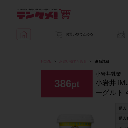
お買い物でためる
HOME
>
お買い物でためる
>
商品詳細
小岩井乳業
386
小岩井 i
pt
ーグルト 4
購入
購入