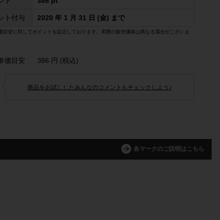
ント
386 pt
ント付与
2020 年 1 月 31 日 (金) まで
価目安に対してポイントを設定しております。実際の販売価格は異なる場合がございま
単価目安
386 円 (税込)
商品をお試ししたみんなのコメントもチェックしよう♪
各マークのご説明はこちら