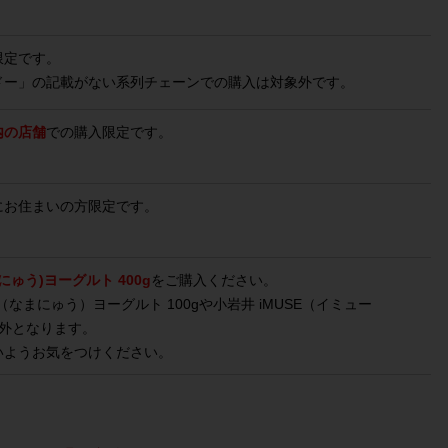
限定です。
ドー」の記載がない系列チェーンでの購入は対象外です。
内の店舗
での購入限定です。
にお住まいの方限定です。
にゅう)ヨーグルト 400g
をご購入ください。
（なまにゅう）ヨーグルト 100gや小岩井 iMUSE（イミュー
象外となります。
いようお気をつけください。