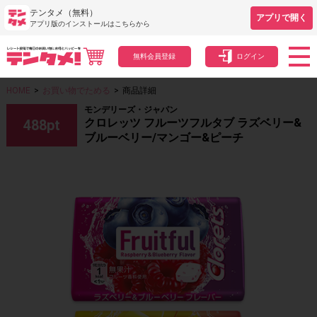
テンタメ（無料）
アプリで開く
アプリ版のインストールはこちらから
無料会員登録
ログイン
HOME
>
お買い物でためる
>
商品詳細
モンデリーズ・ジャパン
クロレッツ フルーツフルタブ ラズベリー&
488
pt
ブルーベリー/マンゴー&ピーチ