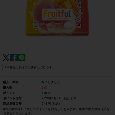
※本商品はSNSでの共有は
OK
です
購入・回答
終了しました
購入数
2
個
ポイント
488 pt
ポイント付与
2020年1月31日 (金)
まで
商品単価目安
244 円 (税込)
※商品単価目安に対してポイントを設定しております。実際の販売価格は異な
る場合がございます。