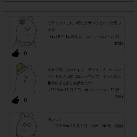
・参加(申し込み)を回答前にしていただければ、募集人数が
上限に達しても、掲載期間内のアンケート回答が可能です。
リラックスしたい時など食べるといいと思い
・他サイトのテンタメを含め、1つのアンケートにつき1人1
ます。
回の参加とさせていただいております。
(2019 年 12 月 2 日 はっしー800・50 代・
女性)
アカウントを停止
・悪質な投稿があった場合、
させていた
: 0
だくこともあります。
小粒で口に入れやすく、デザインのいいコン
・スマートフォン、携帯電話、タブレットPCにつきまし
パクトな入れ物にはいっていて、ポッケにも
て、機種によってはアンケートに回答できない場合がござい
携帯出来る所がお薦めです。
ます。
(2019 年 12 月 2 日 ポンジュース・60 代・
男性)
: 0
▼ポイント付与対象外
上記参加条件(対象商品・購入チェーン・回答期間・
・
おいしい
指定購入数)以外
でのご参加
(2019 年 12 月 2 日 ペナ・20 代・男性)