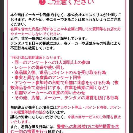
ご注意ください
本企画はメーカーや店舗ではなく、株式会社エクスクリエが主催して
おります。そのため、モニターであることは知られないようにご注意
ください。
在庫を含めた商品に関することや本企画に関しての質問等をお店の方
やメーカーにしないでください。
近年、世間一般的に不正行為が頻発しています。
テンタメでも日々の警戒に加え、各メーカーや店舗からの報告により
不正行為を確認しています。
下記行為は規約違反となります。
・同一のアンケートへの1人2回以上の参加
・レシートの偽造や使い回し
・商品購入後、返品しポイントのみを受け取る行為
・事実と異なる虚偽のアンケート回答
・アンケート参加時の言動で店舗に迷惑をかける行為（複
数商品を全て別会計にする、在庫を執拗に聞くなど）
・店舗やメーカーへの直接の問い合わせ
・その他、店舗、メーカー、テンタメの運営を妨げる行為
規約違反が発覚した場合には
アカウント停止・ポイント消失、ポイン
トの返還等請求の処分
を行います。
謝礼の対象にならないだけでなく、
今後の当サービスのご利用を停止
いたします。
警察への相談並びに法的措置を含
また、悪質な違反行為には、
む一切の措置を行う
所存です。