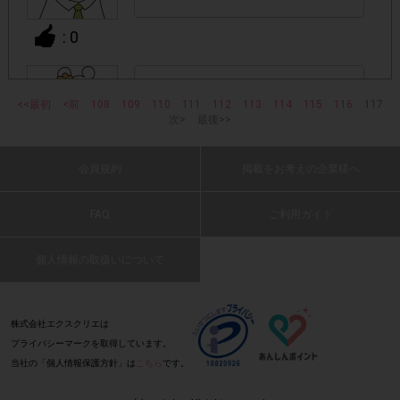
・ECサイトやネットスーパーでのご購入
: 0
・購入できなかった/指定個数を購入できなかった場合
フルーティでおいしいです。
<<最初
・他のサイトでの参加を含めて、1つのアンケートに対して
<前
108
109
(2019 年 12 月 2 日 ぷーちゃん・40 代・女
110
111
112
113
114
115
116
117
次>
最後>>
性)
同じレシート画像が投稿されている場合
会員規約
掲載をお考えの企業様へ
: 0
「チェーン名」「店舗名」「日付」
・レシート画像に
「対象商品名」「購入数」
の全てが記載されていない場合
FAQ
ご利用ガイド
爽やかな味でおいしいです
(2019 年 12 月 2 日 ニクソンボーイ・40
▼レシート画像について
個人情報の取扱いについて
代・男性)
画像は、1つのアンケートにつき必ず1枚でお送りくだ
・
さい。
: 0
株式会社エクスクリエは
プライバシーマークを取得しています。
・画像は、jpg、jpeg、pngの拡張子で送ってください。
フルーツ感があり、甘いけどスッキリしてい
当社の「個人情報保護方針」は
こちら
です。
て美味しいです。
・レシートが長くなり、全体を撮影すると文字が見えにくく
(2019 年 12 月 2 日 あきし・60 代・男性)