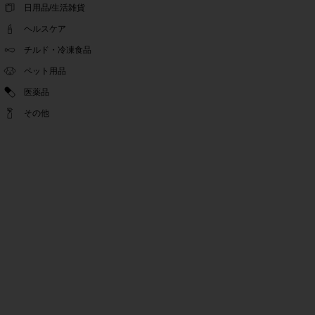
ゴールデンウィーク休業期間のお知らせ
日用品/生活雑貨
2022.04.14
ヘルスケア
問い合わせチャット機能復旧のお知らせ
2022.04.07
チルド・冷凍食品
問い合わせチャット機能の不具合につきまして
ペット用品
2022.03.24
医薬品
Pex交換の再開のお知らせ
2022.03.22
その他
PeX交換停止のお知らせ
2022.01.12
Pex交換の再開のお知らせ
2022.01.05
PeX交換停止のお知らせ
2021.12.16
事務局休業のお知らせ
2021.08.02
事務局休業のお知らせ
2021.04.27
ゴールデンウィーク休業期間のお知らせ
2021.01.25
テンタメ事務局からのお願い