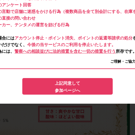
のアンケート回答
の言動で店舗に迷惑をかける行為（複数商品を全て別会計にする、在庫
の直接の問い合わせ
ーカー、テンタメの運営を妨げる行為
場合には
アカウント停止・ポイント消失、ポイントの返還等請求の処分
いだけでなく、
今後の当サービスのご利用を停止いたします。
為には、
警察への相談並びに法的措置を含む一切の措置を行う
所存です
ご理解・ご協
上記同意して
参加ページへ