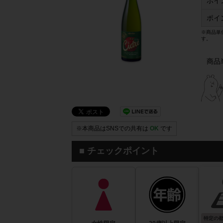
ポイ
ポイ
※商品単
す。
商品
※本商品はSNSでの共有は
OK
です
■ チェックポイント
特定の