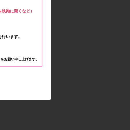
モラタメサイトのシステムメンテナンスによる一
部サービス停止のお知らせ
を執拗に聞くなど）
2020.04.22
ゴールデンウィーク休業期間のお知らせ
2020.04.02
新型コロナウイルス対策の影響につきまして
を行います。
2020.02.10
モラタメサイトのシステムメンテナンスによる一
。
部サービス停止のお知らせ
力をお願い申し上げます。
2019.12.04
事務局休業のお知らせ
2019.12.03
コツコツ貯めるコーナー終了のお知らせ
2019.10.09
モラタメサイトのシステムメンテナンスによる一
部サービス停止のお知らせ
2019.09.28
アンケート回答時に繰り返しエラーが発生してい
る状況につきまして
2019.09.11
モラタメサイトのシステムメンテナンスによる一