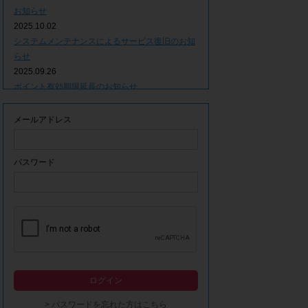
お知らせ
2025.10.02
システムメンテナンスによるサービス復旧のお知
らせ
2025.09.26
ポイント有効期限延長のお知らせ
2025.09.09
システムメンテナンスによるサービス一時停止の
メールアドレス
お知らせ
2025.06.05
ｘ(旧Twitter)での「簡単ログイン」停止のお知ら
パスワード
せ
2023.12.21
事務局休業期間につきまして
2023.04.21
【ゴールデンウィーク休業期間につきまして】
2023.02.14
システムメンテナンスによるサービス一時停止の
ログイン
お知らせ
2022.12.28
> パスワードを忘れた方はこちら