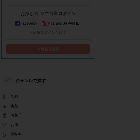
モラタメシステムメンテナンスによる一部サービ
ス停止のお知らせ
お持ちの ID で簡単ログイン
2022.12.15
事務局休業のお知らせ
Facebook
Yahoo! JAPAN ID
2022.12.08
> 簡単ログインとは？
【解消済み】yahoo簡単ログイン一時停止のお知
らせ
無料会員登録
2022.11.24
yahoo簡単ログイン一時停止のお知らせ
2022.08.29
モラタメサイトのシステムメンテナンスによる一
部サービス停止のお知らせ
ジャンルで探す
2022.08.01
事務局休業期間のお知らせ
飲料
2022.07.25
テンタメアプリのチェックイン機能終了(ガラポ
食品
ン、店長さん)のお知らせ
お菓子
2022.06.10
お酒
テンタメ事務局からのお願い
2022.04.22
調味料