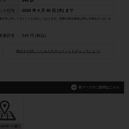
ント
548 pt
ント付与
2020 年 4 月 30 日 (木) まで
価目安に対してポイントを設定しております。実際の販売価格は異なる場合がございま
単価目安
548 円 (税込)
商品をお試ししたみんなのコメントもチェックしよう♪
各マークのご説明はこちら
都道府県での購入