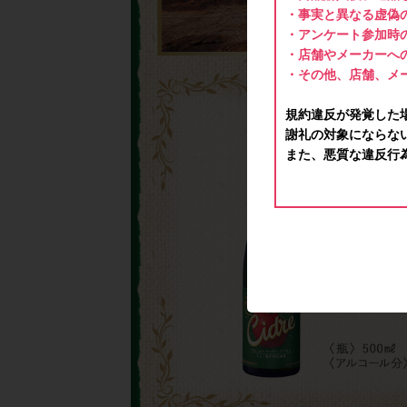
・事実と異なる虚偽
・アンケート参加時
・店舗やメーカーへ
・その他、店舗、メ
規約違反が発覚した
謝礼の対象にならな
また、悪質な違反行