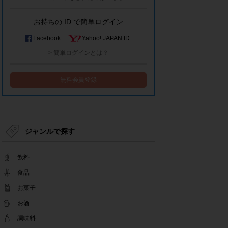
モラタメシステムメンテナンスによる一部サービ
ス停止のお知らせ
お持ちの ID で簡単ログイン
2022.12.15
事務局休業のお知らせ
Facebook
Yahoo! JAPAN ID
2022.12.08
> 簡単ログインとは？
【解消済み】yahoo簡単ログイン一時停止のお知
らせ
無料会員登録
2022.11.24
yahoo簡単ログイン一時停止のお知らせ
2022.08.29
モラタメサイトのシステムメンテナンスによる一
部サービス停止のお知らせ
ジャンルで探す
2022.08.01
事務局休業期間のお知らせ
飲料
2022.07.25
テンタメアプリのチェックイン機能終了(ガラポ
食品
ン、店長さん)のお知らせ
お菓子
2022.06.10
お酒
テンタメ事務局からのお願い
2022.04.22
調味料