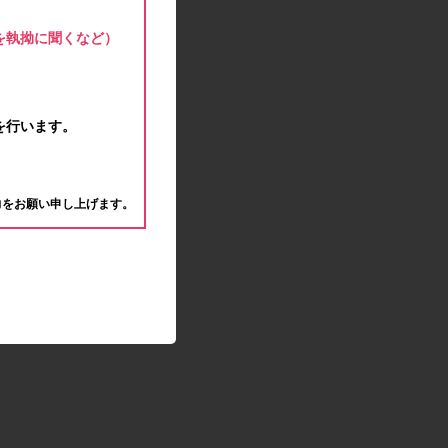
モラタメサイトのシステムメンテナンスによる一
部サービス停止のお知らせ
を執拗に聞くなど）
2020.04.22
ゴールデンウィーク休業期間のお知らせ
2020.04.02
新型コロナウイルス対策の影響につきまして
を行います。
2020.02.10
モラタメサイトのシステムメンテナンスによる一
。
部サービス停止のお知らせ
力をお願い申し上げます。
2019.12.04
事務局休業のお知らせ
2019.12.03
コツコツ貯めるコーナー終了のお知らせ
2019.10.09
モラタメサイトのシステムメンテナンスによる一
部サービス停止のお知らせ
2019.09.28
アンケート回答時に繰り返しエラーが発生してい
る状況につきまして
2019.09.11
モラタメサイトのシステムメンテナンスによる一