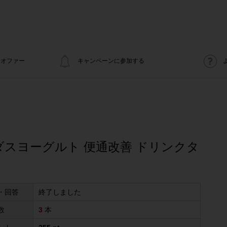
オファー
キャンペーンに参加する
ダスヨーグルト 便通改善 ドリンクタ
・回答
終了しました
数
3
本