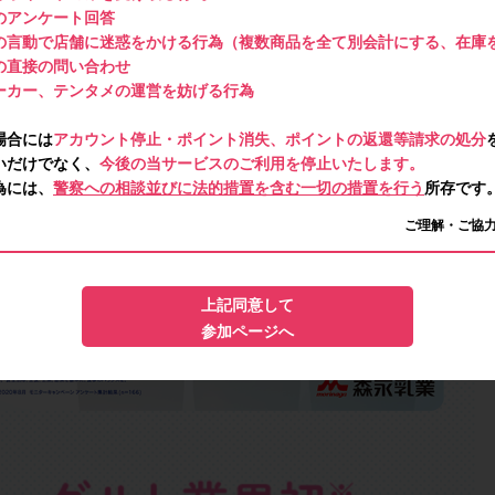
のアンケート回答
の言動で店舗に迷惑をかける行為（複数商品を全て別会計にする、在庫
の直接の問い合わせ
ーカー、テンタメの運営を妨げる行為
場合には
アカウント停止・ポイント消失、ポイントの返還等請求の処分
いだけでなく、
今後の当サービスのご利用を停止いたします。
為には、
警察への相談並びに法的措置を含む一切の措置を行う
所存です
ご理解・ご協
上記同意して
参加ページへ