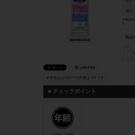
ポイ
ポイ
※商品単
す。
商品
※本商品はSNSでの共有は
OK
です
■ チェックポイント