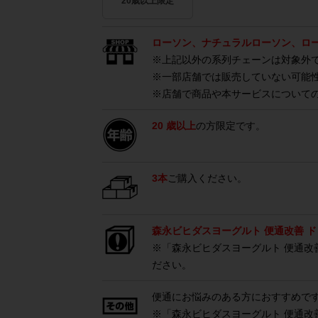
20歳以上限定
ローソン、ナチュラルローソン、ロー
※上記以外の系列チェーンは対象外
※一部店舗では販売していない可能
※店舗で商品や本サービスについて
20 歳以上
の方限定です。
3本
ご購入ください。
森永ビヒダスヨーグルト 便通改善 
※「森永ビヒダスヨーグルト 便通改善
ださい。
便通にお悩みのある方におすすめで
※「森永ビヒダスヨーグルト 便通改