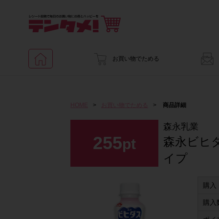
お買い物でためる
HOME
>
お買い物でためる
>
商品詳細
森永乳業
255
森永ビヒ
pt
イプ
購入
購入