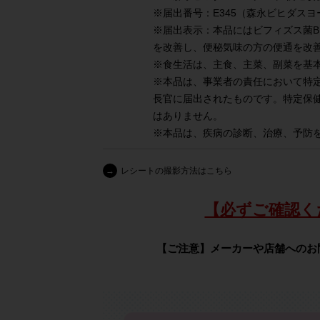
※届出番号：E345（森永ビヒダスヨ
※届出表示：本品にはビフィズス菌BB
を改善し、便秘気味の方の便通を改
※食生活は、主食、主菜、副菜を基
※本品は、事業者の責任において特
長官に届出されたものです。特定保
はありません。
※本品は、疾病の診断、治療、予防
→
レシートの撮影方法はこちら
【必ずご確認く
【ご注意】メーカーや店舗へのお