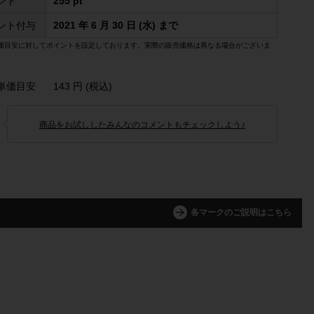
ント
255 pt
ント付与
2021 年 6 月 30 日 (水) まで
価目安に対してポイントを設定しております。実際の販売価格は異なる場合がございま
単価目安
143 円 (税込)
商品をお試ししたみんなのコメントもチェックしよう♪
各マークのご説明はこちら