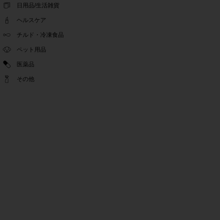
ゴールデンウィーク休業期間のお知らせ
日用品/生活雑貨
2022.04.14
ヘルスケア
問い合わせチャット機能復旧のお知らせ
2022.04.07
チルド・冷凍食品
問い合わせチャット機能の不具合につきまして
ペット用品
2022.03.24
医薬品
Pex交換の再開のお知らせ
2022.03.22
その他
PeX交換停止のお知らせ
2022.01.12
Pex交換の再開のお知らせ
2022.01.05
PeX交換停止のお知らせ
2021.12.16
事務局休業のお知らせ
2021.08.02
事務局休業のお知らせ
2021.04.27
ゴールデンウィーク休業期間のお知らせ
2021.01.25
テンタメ事務局からのお願い