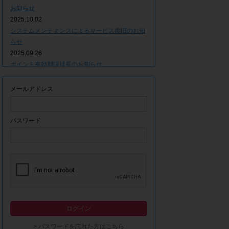
お知らせ
2025.10.02
システムメンテナンスによるサービス復旧のお知
らせ
2025.09.26
ポイント有効期限延長のお知らせ
2025.09.09
システムメンテナンスによるサービス一時停止の
メールアドレス
お知らせ
2025.06.05
ｘ(旧Twitter)での「簡単ログイン」停止のお知ら
パスワード
せ
2023.12.21
事務局休業期間につきまして
2023.04.21
【ゴールデンウィーク休業期間につきまして】
2023.02.14
システムメンテナンスによるサービス一時停止の
ログイン
お知らせ
2022.12.28
> パスワードを忘れた方はこちら