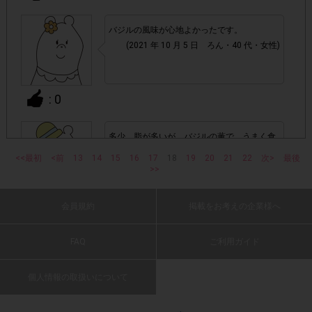
バジルの風味が心地よかったです。
・他のサイトでの参加を含めて、1つのアンケートに対して
(2021 年 10 月 5 日 ろん・40 代・女性)
同じレシート画像が投稿されている場合
「チェーン名」「店舗名」「日付」
・レシート画像に
: 0
「対象商品名」「購入数」
の全てが記載されていない場合
多少、脂が多いが、バジルの薫で、うまく食
▼レシート画像について
べられる。
<<最初
<前
13
14
15
16
17
18
19
20
21
22
次>
最後
画像は、1つのアンケートにつき必ず1枚でお送りくだ
・
(2021 年 10 月 5 日 よしこ・60 代・男性)
>>
さい。
: 0
会員規約
掲載をお考えの企業様へ
・画像は、jpg、jpeg、pngの拡張子で送ってください。
FAQ
ご利用ガイド
スパイシーで美味しかったです
・レシートが長くなり、全体を撮影すると文字が見えにくく
(2021 年 10 月 5 日 hamo・50 代・女性)
「チェーン名」「店舗名」「日
なってしまう場合は、
個人情報の取扱いについて
付」「対象商品名」「購入数」
レシー
が確認できるよう
トを折り曲げ、撮影してください。