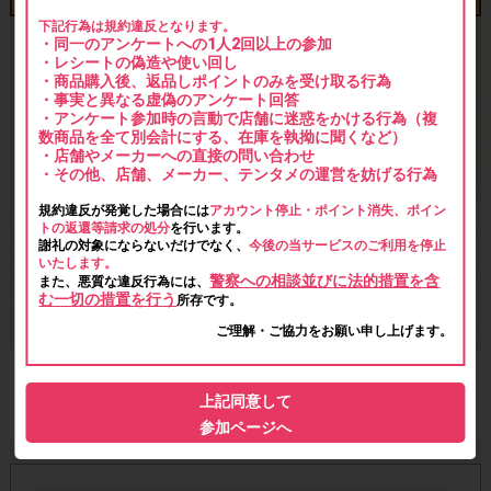
下記行為は規約違反となります。
・同一のアンケートへの1人2回以上の参加
・レシートの偽造や使い回し
・商品購入後、返品しポイントのみを受け取る行為
・事実と異なる虚偽のアンケート回答
・アンケート参加時の言動で店舗に迷惑をかける行為（複
数商品を全て別会計にする、在庫を執拗に聞くなど）
・店舗やメーカーへの直接の問い合わせ
・その他、店舗、メーカー、テンタメの運営を妨げる行為
規約違反が発覚した場合には
アカウント停止・ポイント消失、ポイン
トの返還等請求の処分
を行います。
謝礼の対象にならないだけでなく、
今後の当サービスのご利用を停止
いたします。
警察への相談並びに法的措置を含
また、悪質な違反行為には、
む一切の措置を行う
所存です。
ご理解・ご協力をお願い申し上げます。
【必ずご確認ください】注意事項はこちら！
上記同意して
参加ページへ
■ 注意事項