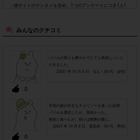
・他サイトのテンタメを含め、1つのアンケートにつき1人1
回の参加とさせていただいております。
みんなのクチコミ
アカウントを停止
・悪質な投稿があった場合、
させていた
だくこともあります。
・スマートフォン、携帯電話、タブレットPCにつきまし
バジルの香りも爽やかでとても美味しくいた
て、機種によってはアンケートに回答できない場合がござい
だきました。
ます。
(2021 年 10 月 5 日 るん・50 代・女性)
▼ポイント付与対象外
: 0
上記参加条件(対象商品・回答期間・指定購入数)以外
・
でのご参加
辛党の娘が好きなチョリソーを迷った結果、
バジルを選択したが、美味かった。
朝食に食べたが、残りは晩酌の肴に。
・ECサイトやネットスーパーでのご購入
(2021 年 10 月 5 日 覚恋坊・50 代・男性)
: 0
・購入できなかった/指定個数を購入できなかった場合