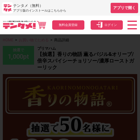
テンタメ（無料）
アプリで開く
アプリ版のインストールはこちらから
無料会員登録
ログイン
HOME
>
お買い物でためる
>
商品詳細
プリマハム
抽選で
【抽選】香りの物語 薫るバジル&オリーブ/
1,000
pt
倍辛スパイシーチョリソー/濃厚ローストガ
ーリック