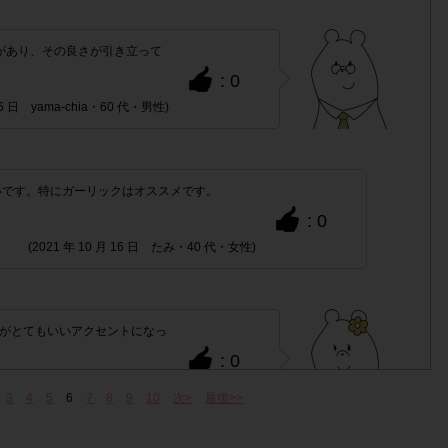
」「日付」「対象商品名」「購入数」
の全てが記載されてい
があり、その良さが引き立って
: 0
 16 日 yama-chia・60 代・男性)
枚でお送りください。
てください。
いです。特にガーリックはオススメです。
「チェーン名」「店舗
字が見えにくくなってしまう場合は、
: 0
レシートを折り曲げ、撮影してください。
が確認できるよう
(2021 年 10 月 16 日 たみ・40 代・女性)
ていても問題ございません。
レシートと商品を一緒に撮影し、1
略されている等)の場合、
がとてもいいアクセントになっ
: 0
合がございます。アンケート画面で画像ファイルを選択したあ
10 月 16 日 マロン・40 代・女性)
3
4
5
6
7
8
9
10
次>
最後>>
ただき、画像が正常に表示されてからご送信ください。