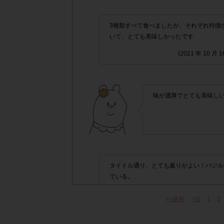
「チェーン名」「店舗名
・レシート画像に
ない場合
3種類すべて食べましたが、それぞれ特徴
いて、とても美味しかったです
▼レシート画像について
(2021 年 10 月
画像は、1つのアンケートにつき必ず1
・
・画像は、jpg、jpeg、pngの拡張子で送っ
味が濃厚でとても美味し
・レシートが長くなり、全体を撮影すると文
名」「日付」「対象商品名」「購入数」
・レシート内に、他の商品が一緒に印字され
・レシートの印字が対象商品として不明確(省
タイトル通り、とても薫りがよい！バジル
枚の画像としてお送りください。
ている。
・レシートのアップロードに時間がかかる場
(2021 年 
<<最初
<前
1
2
と、時間をおいて内容確認ボタンを押してい