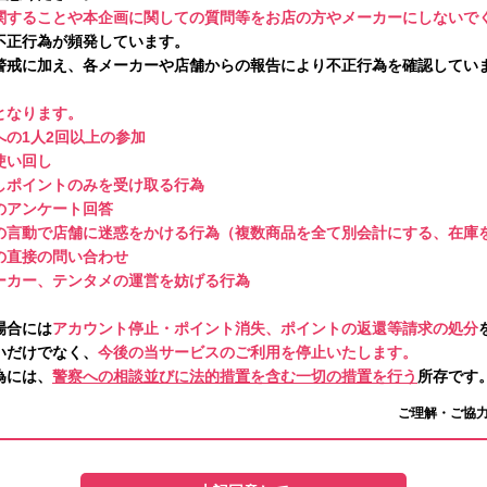
関することや本企画に関しての質問等をお店の方やメーカーにしないで
不正行為が頻発しています。
警戒に加え、各メーカーや店舗からの報告により不正行為を確認してい
となります。
の1人2回以上の参加
使い回し
しポイントのみを受け取る行為
のアンケート回答
の言動で店舗に迷惑をかける行為（複数商品を全て別会計にする、在庫
の直接の問い合わせ
ーカー、テンタメの運営を妨げる行為
場合には
アカウント停止・ポイント消失、ポイントの返還等請求の処分
いだけでなく、
今後の当サービスのご利用を停止いたします。
為には、
警察への相談並びに法的措置を含む一切の措置を行う
所存です
ご理解・ご協
ださい】注意事項はこちら！