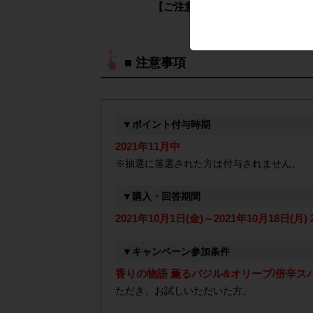
【ご注意】メーカーや店舗へのお
■ 注意事項
▼ポイント付与時期
2021年11月中
※抽選に落選された方は付与されません。
▼購入・回答期間
2021年10月1日(金)～2021年10月18日(月) 2
▼キャンペーン参加条件
香りの物語 薫るバジル&オリーブ/倍辛ス
ただき、お試しいただいた方。