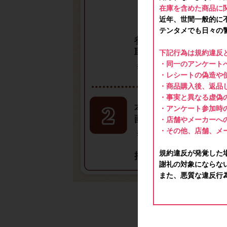
在庫を含めた商品に
近年、世間一般的に
テンタメでも日々の
下記行為は規約違反
・同一のアンケートへ
・レシートの偽造や
・商品購入後、返品
・事実と異なる虚偽
・アンケート参加時
・店舗やメーカーへ
・その他、店舗、メ
規約違反が発覚した
謝礼の対象にならな
また、悪質な違反行
【必ずご確認く