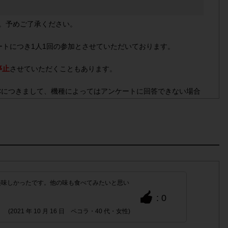
。予めご了承ください。
ートにつき1人1回の参加とさせていただいております。
停止
させていただくこともあります。
Cにつきまして、機種によってはアンケートに回答できない場合
定購入数)以外
でのご参加
美味しかったです。他の味も食べてみたいと思い
かった場合
: 0
ケートに対して同じレシート画像が投稿されている場合
(2021 年 10 月 16 日 ペコラ・40 代・女性)