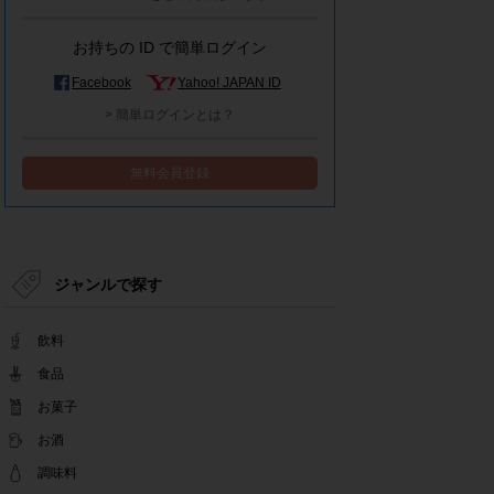
モラタメシステムメンテナンスによる一部サービ
ス停止のお知らせ
お持ちの ID で簡単ログイン
2022.12.15
事務局休業のお知らせ
Facebook
Yahoo! JAPAN ID
2022.12.08
> 簡単ログインとは？
【解消済み】yahoo簡単ログイン一時停止のお知
らせ
無料会員登録
2022.11.24
yahoo簡単ログイン一時停止のお知らせ
2022.08.29
モラタメサイトのシステムメンテナンスによる一
部サービス停止のお知らせ
ジャンルで探す
2022.08.01
事務局休業期間のお知らせ
飲料
2022.07.25
テンタメアプリのチェックイン機能終了(ガラポ
食品
ン、店長さん)のお知らせ
お菓子
2022.06.10
お酒
テンタメ事務局からのお願い
2022.04.22
調味料