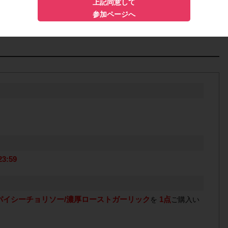
上記同意して
問い合わせは禁止です。ポイント対象外となります。
参加ページへ
3:59
パイシーチョリソー/濃厚ローストガーリック
1点
を
ご購入い