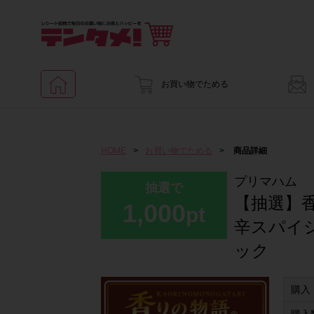
お買い物でためる
HOME
>
お買い物でためる
>
商品詳細
プリマハム
抽選で
【抽選】香
1,000
pt
辛スパイ
ック
購入