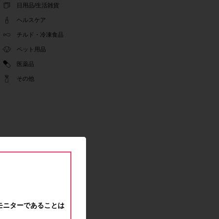
ゴールデンウィーク休業期間のお知らせ
日用品/生活雑貨
2022.04.14
ヘルスケア
問い合わせチャット機能復旧のお知らせ
2022.04.07
チルド・冷凍食品
問い合わせチャット機能の不具合につきまして
ペット用品
2022.03.24
医薬品
Pex交換の再開のお知らせ
2022.03.22
その他
PeX交換停止のお知らせ
2022.01.12
Pex交換の再開のお知らせ
2022.01.05
PeX交換停止のお知らせ
2021.12.16
事務局休業のお知らせ
2021.08.02
事務局休業のお知らせ
2021.04.27
ゴールデンウィーク休業期間のお知らせ
2021.01.25
モニターであることは
テンタメ事務局からのお願い