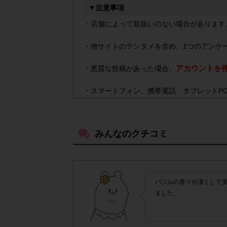
▼注意事項
・店舗によって取扱いのない場合があります
・他サイトのテンタメを含め、1つのアンケ
アカウントを
・悪質な投稿があった場合、
・スマートフォン、携帯電話、タブレットP
がございます。
▼ポイント付与対象外
みんなのクチコミ
上記参加条件(対象商品・回答期間・指
・
・ECサイトやネットスーパーでのご購入
バジルの香りが凄くして
・購入できなかった/指定個数を購入できな
ました。
・他のサイトでの参加を含めて、1つのアン