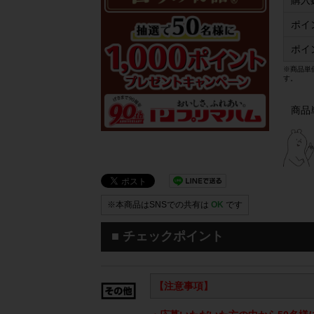
購入
ポイ
ポイ
※商品単
す。
商品
※本商品はSNSでの共有は
OK
です
■ チェックポイント
【注意事項】