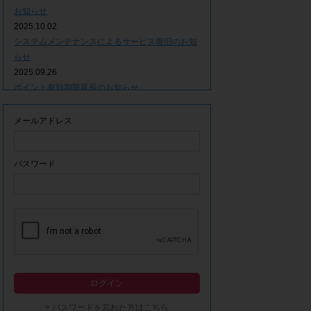
お知らせ
2025.10.02
システムメンテナンスによるサービス復旧のお知
らせ
2025.09.26
ポイント有効期限延長のお知らせ
2025.09.09
システムメンテナンスによるサービス一時停止の
メールアドレス
お知らせ
2025.06.05
ｘ(旧Twitter)での「簡単ログイン」停止のお知ら
パスワード
せ
2023.12.21
事務局休業期間につきまして
2023.04.21
【ゴールデンウィーク休業期間につきまして】
2023.02.14
システムメンテナンスによるサービス一時停止の
ログイン
お知らせ
2022.12.28
> パスワードを忘れた方はこちら