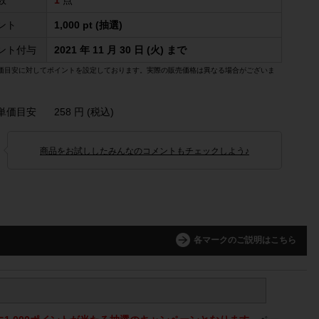
数
1
点
ント
1,000 pt (抽選)
ント付与
2021 年 11 月 30 日 (火) まで
価目安に対してポイントを設定しております。実際の販売価格は異なる場合がございま
単価目安
258 円 (税込)
商品をお試ししたみんなのコメントもチェックしよう♪
各マークのご説明はこちら