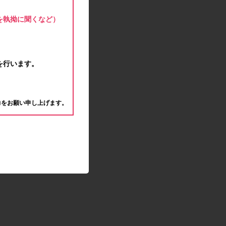
モラタメサイトのシステムメンテナンスによる一
部サービス停止のお知らせ
を執拗に聞くなど）
2020.04.22
ゴールデンウィーク休業期間のお知らせ
2020.04.02
新型コロナウイルス対策の影響につきまして
を行います。
2020.02.10
モラタメサイトのシステムメンテナンスによる一
。
部サービス停止のお知らせ
力をお願い申し上げます。
2019.12.04
事務局休業のお知らせ
2019.12.03
コツコツ貯めるコーナー終了のお知らせ
2019.10.09
モラタメサイトのシステムメンテナンスによる一
部サービス停止のお知らせ
2019.09.28
アンケート回答時に繰り返しエラーが発生してい
る状況につきまして
2019.09.11
モラタメサイトのシステムメンテナンスによる一