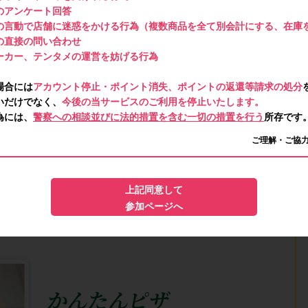
のアンケート回答
の言動で店舗に迷惑をかける行為（複数商品を全て別会計にする、在庫
の直接の問い合わせ
ーカー、テンタメの運営を妨げる行為
場合には
アカウント停止・ポイント消失、ポイントの返還等請求の処分
いだけでなく、
今後の当サービスのご利用を停止いたします。
為には、
警察への相談並びに法的措置を含む一切の措置を行う
所存です
ご理解・ご協
上記同意して
参加ページへ