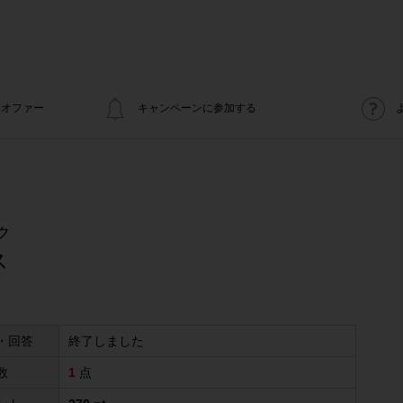
オファー
キャンペーンに参加する
ク
ス
・回答
終了しました
数
1
点