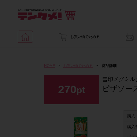
お買い物でためる
HOME
>
お買い物でためる
>
商品詳細
雪印メグミル
270
ピザソー
pt
購入
購入