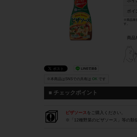
ポイ
ポイ
※商品単
す。
商品
※本商品はSNSでの共有は
OK
です
■ チェックポイント
ピザソース
をご購入ください。
※「12種野菜のピザソース」等の類