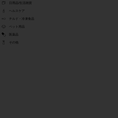
ゴールデンウィーク休業期間のお知らせ
日用品/生活雑貨
2022.04.14
ヘルスケア
問い合わせチャット機能復旧のお知らせ
2022.04.07
チルド・冷凍食品
問い合わせチャット機能の不具合につきまして
ペット用品
2022.03.24
医薬品
Pex交換の再開のお知らせ
2022.03.22
その他
PeX交換停止のお知らせ
2022.01.12
Pex交換の再開のお知らせ
2022.01.05
PeX交換停止のお知らせ
2021.12.16
事務局休業のお知らせ
2021.08.02
事務局休業のお知らせ
2021.04.27
ゴールデンウィーク休業期間のお知らせ
2021.01.25
テンタメ事務局からのお願い