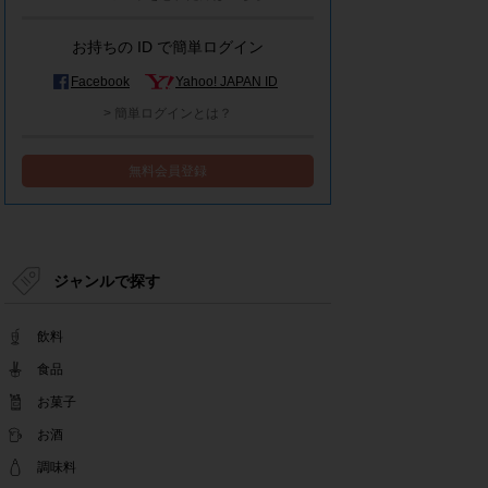
モラタメシステムメンテナンスによる一部サービ
ス停止のお知らせ
お持ちの ID で簡単ログイン
2022.12.15
事務局休業のお知らせ
Facebook
Yahoo! JAPAN ID
2022.12.08
> 簡単ログインとは？
【解消済み】yahoo簡単ログイン一時停止のお知
らせ
無料会員登録
2022.11.24
yahoo簡単ログイン一時停止のお知らせ
2022.08.29
モラタメサイトのシステムメンテナンスによる一
部サービス停止のお知らせ
ジャンルで探す
2022.08.01
事務局休業期間のお知らせ
飲料
2022.07.25
テンタメアプリのチェックイン機能終了(ガラポ
食品
ン、店長さん)のお知らせ
お菓子
2022.06.10
お酒
テンタメ事務局からのお願い
2022.04.22
調味料