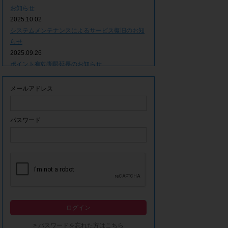
お知らせ
2025.10.02
システムメンテナンスによるサービス復旧のお知
らせ
2025.09.26
ポイント有効期限延長のお知らせ
2025.09.09
システムメンテナンスによるサービス一時停止の
メールアドレス
お知らせ
2025.06.05
ｘ(旧Twitter)での「簡単ログイン」停止のお知ら
パスワード
せ
2023.12.21
事務局休業期間につきまして
2023.04.21
【ゴールデンウィーク休業期間につきまして】
2023.02.14
システムメンテナンスによるサービス一時停止の
ログイン
お知らせ
2022.12.28
> パスワードを忘れた方はこちら