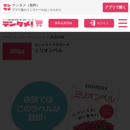
テンタメ（無料）
アプリで開く
アプリ版のインストールはこちらから
無料会員登録
ログイン
HOME
>
お買い物でためる
>
商品詳細
サントリーフラワーズ
ミリオンベル
350
pt