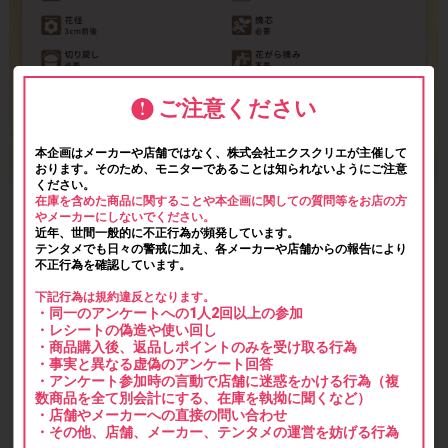
ご注意ください
本企画はメーカーや店舗ではなく、株式会社エクスクリエが主催して
おります。そのため、モニターであることは知られないようにご注意
ください。
在庫を含めた商品に関することや本企画に関しての質問等をお店の方
やメーカーにしないでください。
近年、世間一般的に不正行為が頻発しています。
テンタメでも日々の警戒に加え、各メーカーや店舗からの報告により
不正行為を確認しています。
下記行為は規約違反となります。
・同一のアンケートへの1人2回以上の参加
・レシートの偽造や使い回し
・商品購入後、返品しポイントのみを受け取る行為
・事実と異なる虚偽のアンケート回答
・アンケート参加時の言動で店舗に迷惑をかける行為（複
数商品を全て別会計にする、在庫を執拗に聞くなど）
・店舗やメーカーへの直接の問い合わせ
・その他、店舗、メーカー、テンタメの運営を妨げる行為