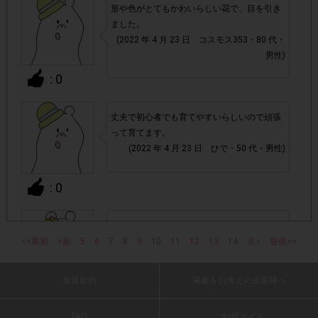
形や色がとてもかわいらしい花で、目を引き
チェックポイントの条件を満たしていない場合
・
ました。
(2022 年 4 月 23 日 コスモス353・80 代・
・ECサイトやネットスーパーでのご購入
男性)
: 0
・1つのアンケートにつき、お1人様あたり複数回の参加が
確認された場合。
丈夫で初心者でも育てやすいらしいので頑張
株式会社ドゥ・ハウスが運営する、レシートを活用したサ
って育てます。
1つのアンケートにつき1人1回
ービスのモニター回答は、
(2022 年 4 月 23 日 ひで・50 代・男性)
の参加とさせていただいております。
: 0
「チェーン名」「店舗名」「日付」
・レシート画像に
「対象商品名」「購入数」
の全てが記載されていない場合
かわいい花を咲かすのでとても楽しみです。
<<最初
<前
5
6
7
(2022 年 4 月 23 日 さきち・40 代・女性)
8
9
10
11
12
13
14
次>
最後>>
▼レシート画像について
画像は、1つのアンケートにつき必ず1枚でお送りくだ
・
会員規約
掲載をお考えの企業様へ
: 0
さい。
FAQ
ご利用ガイド