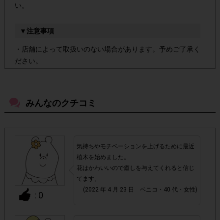
い。
▼注意事項
・店舗によって取扱いのない場合があります。予めご了承く
ださい。
・参加(申し込み)を回答前にしていただければ、募集人数が
上限に達しても、掲載期間内のアンケート回答が可能です。
みんなのクチコミ
アカウントを停止
・悪質な投稿があった場合、
させていた
だくこともあります。
気持ちやモチベーションを上げるために最近
植木を始めました。
・スマートフォン、携帯電話、タブレットPCにつきまし
花はかわいいので癒しを与えてくれると信じ
て、機種によってはアンケートに回答できない場合がござい
てます。
ます。
(2022 年 4 月 23 日 ベニコ・40 代・女性)
: 0
▼ポイント付与対象外