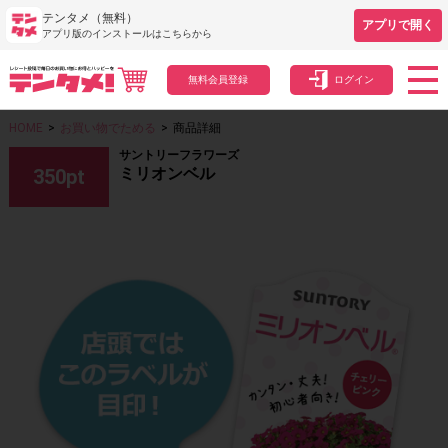
テンタメ（無料）
アプリで開く
アプリ版のインストールはこちらから
無料会員登録
ログイン
HOME
>
お買い物でためる
>
商品詳細
サントリーフラワーズ
ミリオンベル
350
pt