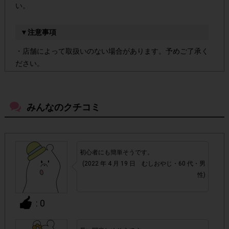
い。
▼注意事項
・店舗によって取扱いのない場合があります。予めご了承く
ださい。
・参加(申し込み)を回答前にしていただければ、募集人数が
上限に達しても、掲載期間内のアンケート回答が可能です。
みんなのクチコミ
アカウントを停止
・悪質な投稿があった場合、
させていた
だくこともあります。
初心者にも簡単そうです。
(2022 年 4 月 19 日 むしおやじ・60 代・男
・スマートフォン、携帯電話、タブレットPCにつきまし
性)
て、機種によってはアンケートに回答できない場合がござい
ます。
: 0
▼ポイント付与対象外