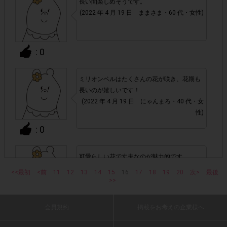
長い間楽しめそうです。
チェックポイントの条件を満たしていない場合
・
(2022 年 4 月 19 日 ままさま・60 代・女性)
・ECサイトやネットスーパーでのご購入
: 0
・1つのアンケートにつき、お1人様あたり複数回の参加が
確認された場合。
ミリオンベルはたくさんの花が咲き、花期も
株式会社ドゥ・ハウスが運営する、レシートを活用したサ
長いのが嬉しいです！
(2022 年 4 月 19 日 にゃんまろ・40 代・女
1つのアンケートにつき1人1回
ービスのモニター回答は、
性)
の参加とさせていただいております。
: 0
「チェーン名」「店舗名」「日付」
・レシート画像に
「対象商品名」「購入数」
の全てが記載されていない場合
可愛らしい花で丈夫なのが魅力的です。
(2022 年 4 月 19 日 ゆこ・50 代・女性)
<<最初
<前
11
12
13
14
15
16
17
18
19
20
次>
最後
▼レシート画像について
>>
画像は、1つのアンケートにつき必ず1枚でお送りくだ
・
: 0
会員規約
掲載をお考えの企業様へ
さい。