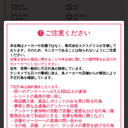
ご注意ください
本企画はメーカーや店舗ではなく、株式会社エクスクリエが主催して
おります。そのため、モニターであることは知られないようにご注意
ください。
在庫を含めた商品に関することや本企画に関しての質問等をお店の方
やメーカーにしないでください。
近年、世間一般的に不正行為が頻発しています。
テンタメでも日々の警戒に加え、各メーカーや店舗からの報告により
不正行為を確認しています。
下記行為は規約違反となります。
・同一のアンケートへの1人2回以上の参加
・レシートの偽造や使い回し
・商品購入後、返品しポイントのみを受け取る行為
・事実と異なる虚偽のアンケート回答
・アンケート参加時の言動で店舗に迷惑をかける行為（複
数商品を全て別会計にする、在庫を執拗に聞くなど）
・店舗やメーカーへの直接の問い合わせ
・その他、店舗、メーカー、テンタメの運営を妨げる行為