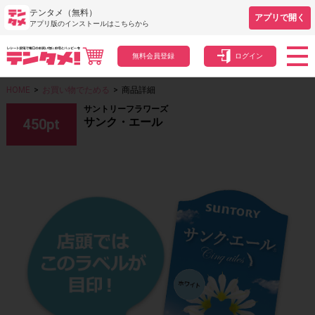
テンタメ（無料）
アプリで開く
アプリ版のインストールはこちらから
無料会員登録
ログイン
HOME
>
お買い物でためる
>
商品詳細
サントリーフラワーズ
サンク・エール
450
pt