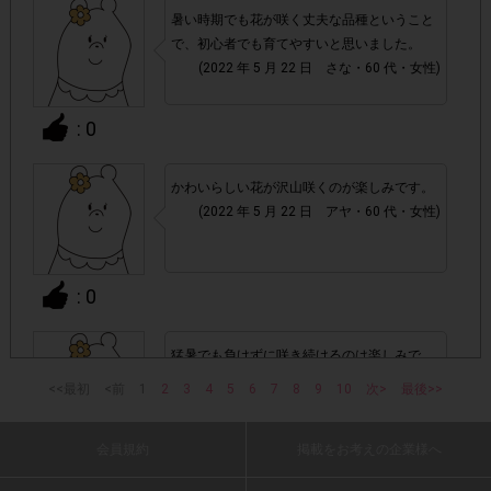
▼ポイント付与対象外
暑い時期でも花が咲く丈夫な品種ということ
チェックポイントの条件を満たしていない場合
・
で、初心者でも育てやすいと思いました。
(2022 年 5 月 22 日 さな・60 代・女性)
・ECサイトやネットスーパーでのご購入
: 0
・1つのアンケートにつき、お1人様あたり複数回の参加が
確認された場合。
かわいらしい花が沢山咲くのが楽しみです。
株式会社ドゥ・ハウスが運営する、レシートを活用したサ
(2022 年 5 月 22 日 アヤ・60 代・女性)
1つのアンケートにつき1人1回
ービスのモニター回答は、
の参加とさせていただいております。
: 0
「チェーン名」「店舗名」「日付」
・レシート画像に
「対象商品名」「購入数」
の全てが記載されていない場合
猛暑でも負けずに咲き続けるのは楽しみで
す。綺麗な色で爽やかな気持ちになります。
<<最初
<前
1
2
3
4
5
6
7
8
9
10
次>
最後>>
(2022 年 5 月 22 日 きぼう・40 代・女性)
▼レシート画像について
画像は、1つのアンケートにつき必ず1枚でお送りくだ
・
会員規約
掲載をお考えの企業様へ
: 0
さい。