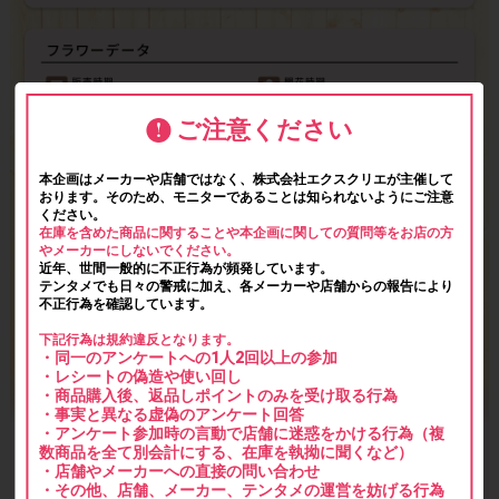
ご注意ください
本企画はメーカーや店舗ではなく、株式会社エクスクリエが主催して
おります。そのため、モニターであることは知られないようにご注意
ください。
在庫を含めた商品に関することや本企画に関しての質問等をお店の方
やメーカーにしないでください。
近年、世間一般的に不正行為が頻発しています。
テンタメでも日々の警戒に加え、各メーカーや店舗からの報告により
不正行為を確認しています。
下記行為は規約違反となります。
・同一のアンケートへの1人2回以上の参加
・レシートの偽造や使い回し
・商品購入後、返品しポイントのみを受け取る行為
・事実と異なる虚偽のアンケート回答
・アンケート参加時の言動で店舗に迷惑をかける行為（複
数商品を全て別会計にする、在庫を執拗に聞くなど）
・店舗やメーカーへの直接の問い合わせ
・その他、店舗、メーカー、テンタメの運営を妨げる行為