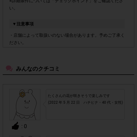
※詳細条件については「チェックポイント」をご確認くださ
い。
▼注意事項
・店舗によって取扱いのない場合があります。予めご了承く
ださい。
・参加(申し込み)を回答前にしていただければ、募集人数が
上限に達しても、掲載期間内のアンケート回答が可能です。
みんなのクチコミ
アカウントを停止
・悪質な投稿があった場合、
させていた
だくこともあります。
たくさんの花が咲きそうで楽しみです
(2022 年 5 月 22 日 ハチヒナ・40 代・女性)
・スマートフォン、携帯電話、タブレットPCにつきまし
て、機種によってはアンケートに回答できない場合がござい
ます。
: 0