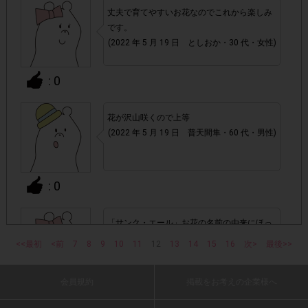
▼ポイント付与対象外
丈夫で育てやすいお花なのでこれから楽しみ
チェックポイントの条件を満たしていない場合
・
です。
(2022 年 5 月 19 日 としおか・30 代・女性)
・ECサイトやネットスーパーでのご購入
: 0
・1つのアンケートにつき、お1人様あたり複数回の参加が
確認された場合。
花が沢山咲くので上等
株式会社ドゥ・ハウスが運営する、レシートを活用したサ
(2022 年 5 月 19 日 普天間隼・60 代・男性)
1つのアンケートにつき1人1回
ービスのモニター回答は、
の参加とさせていただいております。
: 0
「チェーン名」「店舗名」「日付」
・レシート画像に
「対象商品名」「購入数」
の全てが記載されていない場合
「サンク・エール」お花の名前の由来にほっ
こりしました。
<<最初
<前
7
8
9
10
11
12
13
14
15
16
次>
最後>>
(2022 年 5 月 19 日 ri1024・20 代・女性)
▼レシート画像について
画像は、1つのアンケートにつき必ず1枚でお送りくだ
・
会員規約
掲載をお考えの企業様へ
: 0
さい。