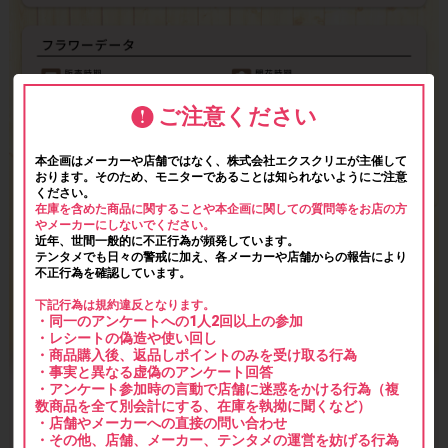
ご注意ください
本企画はメーカーや店舗ではなく、株式会社エクスクリエが主催して
おります。そのため、モニターであることは知られないようにご注意
ください。
在庫を含めた商品に関することや本企画に関しての質問等をお店の方
やメーカーにしないでください。
近年、世間一般的に不正行為が頻発しています。
テンタメでも日々の警戒に加え、各メーカーや店舗からの報告により
不正行為を確認しています。
下記行為は規約違反となります。
・同一のアンケートへの1人2回以上の参加
・レシートの偽造や使い回し
・商品購入後、返品しポイントのみを受け取る行為
・事実と異なる虚偽のアンケート回答
・アンケート参加時の言動で店舗に迷惑をかける行為（複
数商品を全て別会計にする、在庫を執拗に聞くなど）
・店舗やメーカーへの直接の問い合わせ
・その他、店舗、メーカー、テンタメの運営を妨げる行為