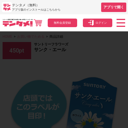
テンタメ（無料）
アプリで開く
アプリ版のインストールはこちらから
無料会員登録
ログイン
HOME
>
お買い物でためる
>
商品詳細
サントリーフラワーズ
サンク・エール
450
pt