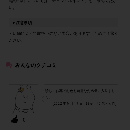
※詳細条件については「チェックポイント」をご確認くださ
い。
▼注意事項
・店舗によって取扱いのない場合があります。予めご了承く
ださい。
・参加(申し込み)を回答前にしていただければ、募集人数が
上限に達しても、掲載期間内のアンケート回答が可能です。
みんなのクチコミ
アカウントを停止
・悪質な投稿があった場合、
させていた
だくこともあります。
珍しいお花でお色も綺麗なため気に入りまし
た。
・スマートフォン、携帯電話、タブレットPCにつきまし
(2022 年 5 月 19 日 ゆか・40 代・女性)
て、機種によってはアンケートに回答できない場合がござい
ます。
: 0