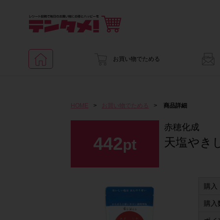
お買い物でためる
HOME
>
お買い物でためる
>
商品詳細
赤穂化成
442
天塩やきし
pt
購入
購入