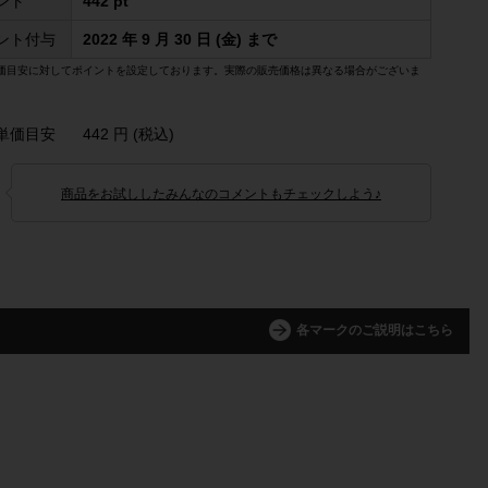
ント
442 pt
ント付与
2022 年 9 月 30 日 (金) まで
価目安に対してポイントを設定しております。実際の販売価格は異なる場合がございま
単価目安
442 円 (税込)
商品をお試ししたみんなのコメントもチェックしよう♪
各マークのご説明はこちら