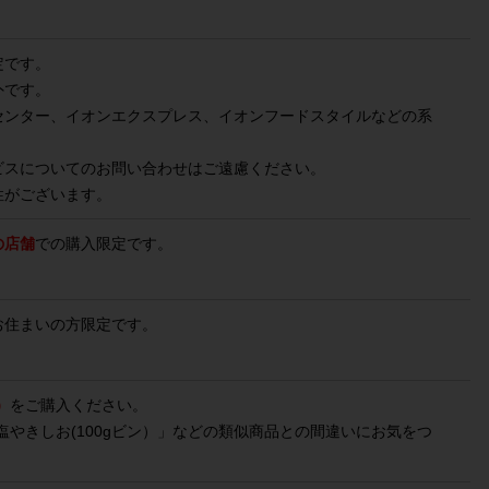
定です。
外です。
センター、イオンエクスプレス、イオンフードスタイルなどの系
ビスについてのお問い合わせはご遠慮ください。
性がございます。
の店舗
での購入限定です。
お住まいの方限定です。
）
をご購入ください。
天塩やきしお(100gビン）」などの類似商品との間違いにお気をつ