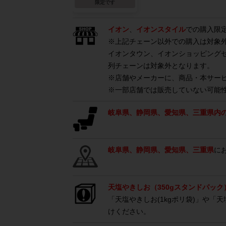
限定です
イオン
、
イオンスタイル
での購入限
※上記チェーン以外での購入は対象
イオンタウン、イオンショッピング
列チェーンは対象外となります。
※店舗やメーカーに、商品・本サー
※一部店舗では販売していない可能
岐阜県、静岡県、愛知県、三重県内
岐阜県、静岡県、愛知県、三重県
に
天塩やきしお（350gスタンドパック
「天塩やきしお(1kgポリ袋)」や「
けください。