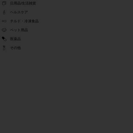
ゴールデンウィーク休業期間のお知らせ
日用品/生活雑貨
2022.04.14
ヘルスケア
問い合わせチャット機能復旧のお知らせ
2022.04.07
チルド・冷凍食品
問い合わせチャット機能の不具合につきまして
ペット用品
2022.03.24
医薬品
Pex交換の再開のお知らせ
2022.03.22
その他
PeX交換停止のお知らせ
2022.01.12
Pex交換の再開のお知らせ
2022.01.05
PeX交換停止のお知らせ
2021.12.16
事務局休業のお知らせ
2021.08.02
事務局休業のお知らせ
2021.04.27
ゴールデンウィーク休業期間のお知らせ
2021.01.25
テンタメ事務局からのお願い