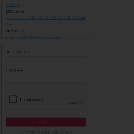
お知らせ
2025.10.02
システムメンテナンスによるサービス復旧のお知
らせ
2025.09.26
ポイント有効期限延長のお知らせ
2025.09.09
システムメンテナンスによるサービス一時停止の
メールアドレス
お知らせ
2025.06.05
ｘ(旧Twitter)での「簡単ログイン」停止のお知ら
パスワード
せ
2023.12.21
事務局休業期間につきまして
2023.04.21
【ゴールデンウィーク休業期間につきまして】
2023.02.14
システムメンテナンスによるサービス一時停止の
ログイン
お知らせ
2022.12.28
> パスワードを忘れた方はこちら