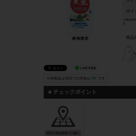
ポイ
ポイ
※商品単
す。
商品
※本商品はSNSでの共有は
OK
です
■ チェックポイント
特定の都道府県での購入