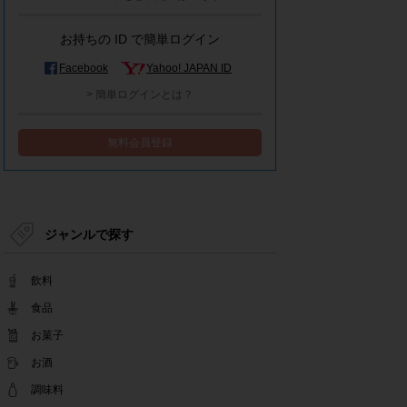
モラタメシステムメンテナンスによる一部サービ
ス停止のお知らせ
お持ちの ID で簡単ログイン
2022.12.15
事務局休業のお知らせ
Facebook
Yahoo! JAPAN ID
2022.12.08
> 簡単ログインとは？
【解消済み】yahoo簡単ログイン一時停止のお知
らせ
無料会員登録
2022.11.24
yahoo簡単ログイン一時停止のお知らせ
2022.08.29
モラタメサイトのシステムメンテナンスによる一
部サービス停止のお知らせ
ジャンルで探す
2022.08.01
事務局休業期間のお知らせ
飲料
2022.07.25
テンタメアプリのチェックイン機能終了(ガラポ
食品
ン、店長さん)のお知らせ
お菓子
2022.06.10
お酒
テンタメ事務局からのお願い
2022.04.22
調味料