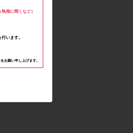
モラタメサイトのシステムメンテナンスによる一
部サービス停止のお知らせ
を執拗に聞くなど）
2020.04.22
ゴールデンウィーク休業期間のお知らせ
2020.04.02
新型コロナウイルス対策の影響につきまして
を行います。
2020.02.10
モラタメサイトのシステムメンテナンスによる一
。
部サービス停止のお知らせ
力をお願い申し上げます。
2019.12.04
事務局休業のお知らせ
2019.12.03
コツコツ貯めるコーナー終了のお知らせ
2019.10.09
モラタメサイトのシステムメンテナンスによる一
部サービス停止のお知らせ
2019.09.28
アンケート回答時に繰り返しエラーが発生してい
る状況につきまして
2019.09.11
モラタメサイトのシステムメンテナンスによる一