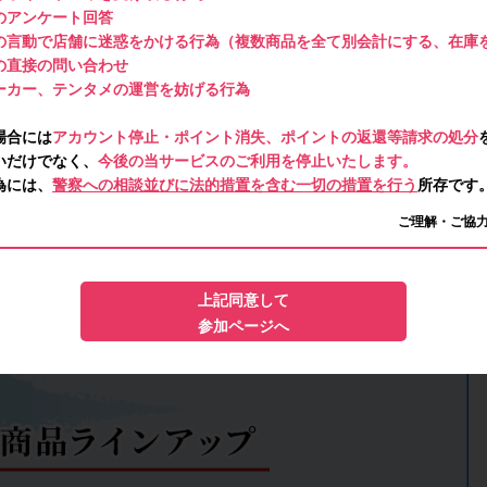
のアンケート回答
の言動で店舗に迷惑をかける行為（複数商品を全て別会計にする、在庫
の直接の問い合わせ
ーカー、テンタメの運営を妨げる行為
場合には
アカウント停止・ポイント消失、ポイントの返還等請求の処分
いだけでなく、
今後の当サービスのご利用を停止いたします。
為には、
警察への相談並びに法的措置を含む一切の措置を行う
所存です
ご理解・ご協
上記同意して
参加ページへ