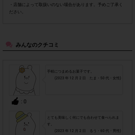
・店舗によって取扱いのない場合があります。予めご了承く
ださい。
・参加(申し込み)を回答前にしていただければ、募集人数が
上限に達しても、掲載期間内のアンケート回答が可能です。
みんなのクチコミ
アカウントを停止
・悪質な投稿があった場合、
させていた
だくこともあります。
手軽につまめるお菓子です。
・スマートフォン、携帯電話、タブレットPCにつきまし
(2023 年 12 月 2 日 たま・50 代・女性)
て、機種によってはアンケートに回答できない場合がござい
ます。
: 0
▼ポイント付与対象外
チェックポイントの条件を満たしていない場合
・
とても美味しく何にでも合わせて食べられま
す。
(2023 年 12 月 2 日 るう・60 代・男性)
・ECサイトやネットスーパーでのご購入