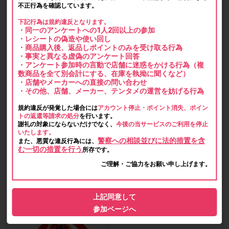
不正行為を確認しています。
下記行為は規約違反となります。
・同一のアンケートへの1人2回以上の参加
・レシートの偽造や使い回し
・商品購入後、返品しポイントのみを受け取る行為
・事実と異なる虚偽のアンケート回答
・アンケート参加時の言動で店舗に迷惑をかける行為（複
数商品を全て別会計にする、在庫を執拗に聞くなど）
・店舗やメーカーへの直接の問い合わせ
・その他、店舗、メーカー、テンタメの運営を妨げる行為
規約違反が発覚した場合には
アカウント停止・ポイント消失、ポイン
トの返還等請求の処分
を行います。
謝礼の対象にならないだけでなく、
今後の当サービスのご利用を停止
いたします。
警察への相談並びに法的措置を含
また、悪質な違反行為には、
む一切の措置を行う
所存です。
ご理解・ご協力をお願い申し上げます。
上記同意して
参加ページへ