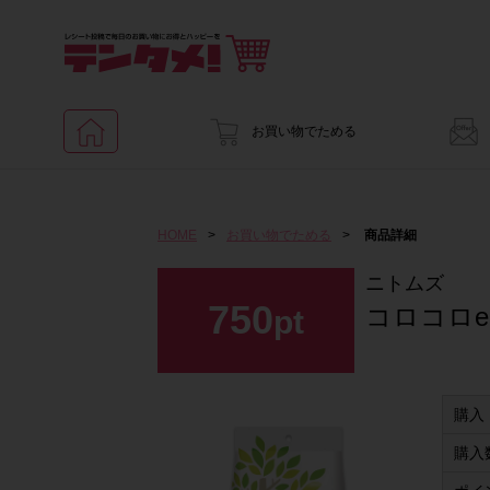
お買い物でためる
HOME
>
お買い物でためる
>
商品詳細
ニトムズ
750
コロコロec
pt
購入
購入