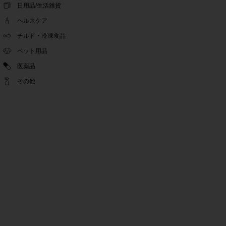
ゴールデンウィーク休業期間のお知らせ
日用品/生活雑貨
2022.04.14
ヘルスケア
問い合わせチャット機能復旧のお知らせ
2022.04.07
チルド・冷凍食品
問い合わせチャット機能の不具合につきまして
ペット用品
2022.03.24
医薬品
Pex交換の再開のお知らせ
2022.03.22
その他
PeX交換停止のお知らせ
2022.01.12
Pex交換の再開のお知らせ
2022.01.05
PeX交換停止のお知らせ
2021.12.16
事務局休業のお知らせ
2021.08.02
事務局休業のお知らせ
2021.04.27
ゴールデンウィーク休業期間のお知らせ
2021.01.25
テンタメ事務局からのお願い