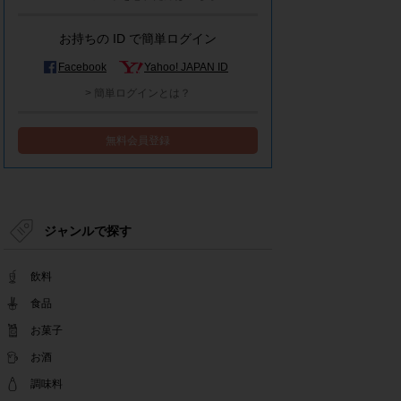
モラタメシステムメンテナンスによる一部サービ
ス停止のお知らせ
お持ちの ID で簡単ログイン
2022.12.15
事務局休業のお知らせ
Facebook
Yahoo! JAPAN ID
2022.12.08
> 簡単ログインとは？
【解消済み】yahoo簡単ログイン一時停止のお知
らせ
無料会員登録
2022.11.24
yahoo簡単ログイン一時停止のお知らせ
2022.08.29
モラタメサイトのシステムメンテナンスによる一
部サービス停止のお知らせ
ジャンルで探す
2022.08.01
事務局休業期間のお知らせ
飲料
2022.07.25
テンタメアプリのチェックイン機能終了(ガラポ
食品
ン、店長さん)のお知らせ
お菓子
2022.06.10
お酒
テンタメ事務局からのお願い
2022.04.22
調味料