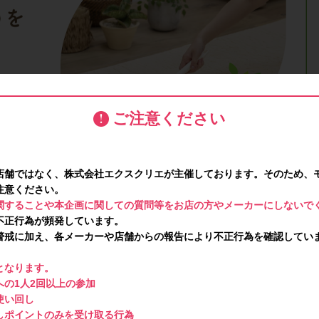
ご注意ください
店舗ではなく、株式会社エクスクリエが主催しております。そのため、
注意ください。
関することや本企画に関しての質問等をお店の方やメーカーにしないで
不正行為が頻発しています。
警戒に加え、各メーカーや店舗からの報告により不正行為を確認してい
となります。
の1人2回以上の参加
使い回し
しポイントのみを受け取る行為