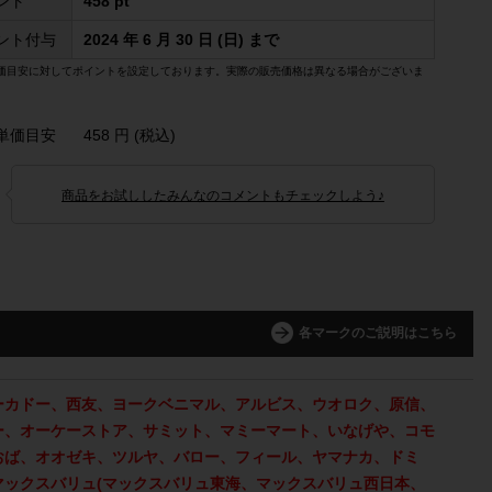
ント
458 pt
ント付与
2024 年 6 月 30 日 (日) まで
価目安に対してポイントを設定しております。実際の販売価格は異なる場合がございま
単価目安
458 円 (税込)
商品をお試ししたみんなのコメントもチェックしよう♪
各マークのご説明はこちら
ーカドー、西友、ヨークベニマル、アルビス、ウオロク、原信、
ー、オーケーストア、サミット、マミーマート、いなげや、コモ
おば、オオゼキ、ツルヤ、バロー、フィール、ヤマナカ、ドミ
マックスバリュ(マックスバリュ東海、マックスバリュ西日本、