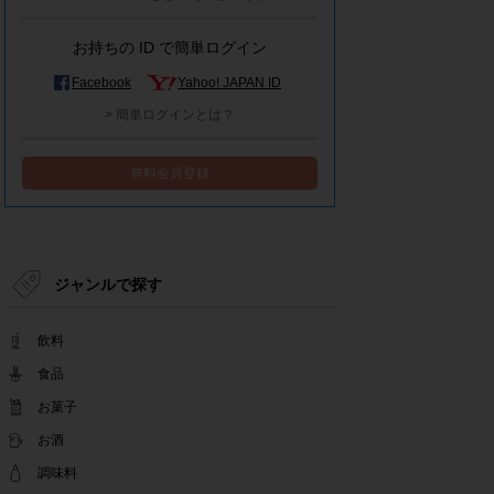
2022.12.15
事務局休業のお知らせ
お持ちの ID で簡単ログイン
2022.12.08
【解消済み】yahoo簡単ログイン一時停止のお知
Facebook
Yahoo! JAPAN ID
らせ
> 簡単ログインとは？
2022.11.24
yahoo簡単ログイン一時停止のお知らせ
無料会員登録
2022.08.29
モラタメサイトのシステムメンテナンスによる一
部サービス停止のお知らせ
2022.08.01
事務局休業期間のお知らせ
ジャンルで探す
2022.07.25
テンタメアプリのチェックイン機能終了(ガラポ
飲料
ン、店長さん)のお知らせ
2022.06.10
食品
テンタメ事務局からのお願い
お菓子
2022.04.22
お酒
ゴールデンウィーク休業期間のお知らせ
2022.04.14
調味料