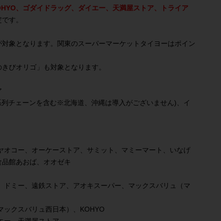
OHYO、ゴダイドラッグ、ダイエー、天満屋ストア、トライア
定です。
が対象となります。関東のスーパーマーケットタイヨーはポイン
のきびオリゴ」も対象となります。
ア
系列チェーンを含む※北海道、沖縄は導入がございません)、イ
ヤオコー、オーケーストア、サミット、マミーマート、いなげ
食品館あおば、オオゼキ
、ドミー、遠鉄ストア、アオキスーパー、マックスバリュ（マ
ックスバリュ西日本）、KOHYO