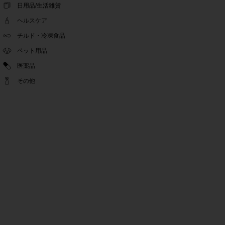
問い合わせチャット機能復旧のお知らせ
日用品/生活雑貨
2022.04.07
ヘルスケア
問い合わせチャット機能の不具合につきまして
2022.03.24
チルド・冷凍食品
Pex交換の再開のお知らせ
ペット用品
2022.03.22
医薬品
PeX交換停止のお知らせ
2022.01.12
その他
Pex交換の再開のお知らせ
2022.01.05
PeX交換停止のお知らせ
2021.12.16
事務局休業のお知らせ
2021.08.02
事務局休業のお知らせ
2021.04.27
ゴールデンウィーク休業期間のお知らせ
2021.01.25
テンタメ事務局からのお願い
2021.01.15
緊急事態宣言に伴う対応のお知らせ