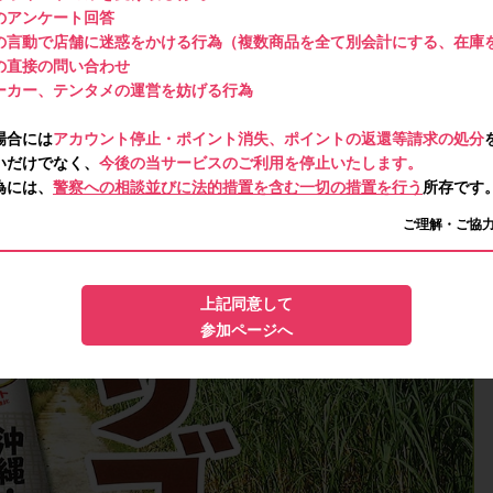
のアンケート回答
の言動で店舗に迷惑をかける行為（複数商品を全て別会計にする、在庫
の直接の問い合わせ
ーカー、テンタメの運営を妨げる行為
場合には
アカウント停止・ポイント消失、ポイントの返還等請求の処分
いだけでなく、
今後の当サービスのご利用を停止いたします。
為には、
警察への相談並びに法的措置を含む一切の措置を行う
所存です
ご理解・ご協
上記同意して
参加ページへ