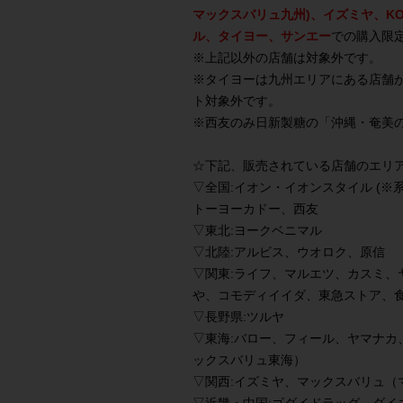
マックスバリュ九州)、イズミヤ、K
ル、タイヨー、サンエー
での購入限
※上記以外の店舗は対象外です。
※タイヨーは九州エリアにある店舗
ト対象外です。
※西友のみ日新製糖の「沖縄・奄美
☆下記、販売されている店舗のエリ
▽全国:
イオン・イオンスタイル (※
トーヨーカドー、西友
▽東北:
ヨークベニマル
▽北陸:
アルビス、ウオロク、原信
▽関東:
ライフ、マルエツ、カスミ、
や、コモディイイダ、東急ストア、
▽長野県:
ツルヤ
▽東海:
バロー、フィール、ヤマナカ
ックスバリュ東海）
▽関西:
イズミヤ、マックスバリュ（マ