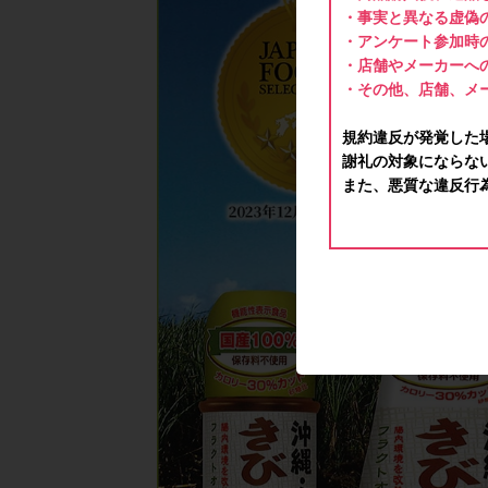
・事実と異なる虚偽
・アンケート参加時
・店舗やメーカーへ
・その他、店舗、メ
規約違反が発覚した
謝礼の対象にならな
また、悪質な違反行