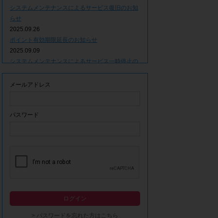
システムメンテナンスによるサービス復旧のお知
らせ
2025.09.26
ポイント有効期限延長のお知らせ
2025.09.09
システムメンテナンスによるサービス一時停止の
お知らせ
2025.06.05
メールアドレス
ｘ(旧Twitter)での「簡単ログイン」停止のお知ら
せ
2023.12.21
パスワード
事務局休業期間につきまして
2023.04.21
【ゴールデンウィーク休業期間につきまして】
2023.02.14
システムメンテナンスによるサービス一時停止の
お知らせ
2022.12.28
ログイン
モラタメシステムメンテナンスによる一部サービ
ス停止のお知らせ
> パスワードを忘れた方はこちら