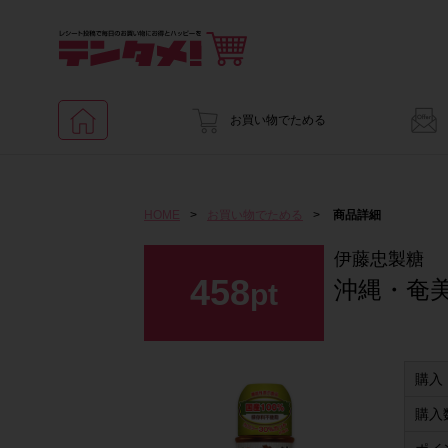
お買い物でためる
HOME
>
お買い物でためる
>
商品詳細
伊藤忠製糖
458
沖縄・奄美
pt
購入
購入