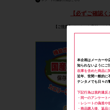
→
レシートの撮影方法はこちら
【必ずご確認く
【ご注意】メーカーや店舗へのお
本企画はメーカーや
知られないようにご
在庫を含めた商品に
近年、世間一般的に
テンタメでも日々の
下記行為は規約違反
・同一のアンケートへ
・レシートの偽造や
・商品購入後、返品