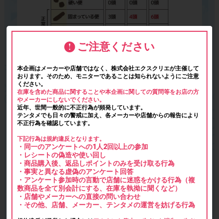
ご注意ください
本企画はメーカーや店舗ではなく、株式会社エクスクリエが主催して
おります。そのため、モニターであることは知られないようにご注意
ください。
在庫を含めた商品に関することや本企画に関しての質問等をお店の方
やメーカーにしないでください。
近年、世間一般的に不正行為が頻発しています。
テンタメでも日々の警戒に加え、各メーカーや店舗からの報告により
不正行為を確認しています。
下記行為は規約違反となります。
・同一のアンケートへの1人2回以上の参加
・レシートの偽造や使い回し
・商品購入後、返品しポイントのみを受け取る行為
・事実と異なる虚偽のアンケート回答
・アンケート参加時の言動で店舗に迷惑をかける行為（複
数商品を全て別会計にする、在庫を執拗に聞くなど）
・店舗やメーカーへの直接の問い合わせ
・その他、店舗、メーカー、テンタメの運営を妨げる行為