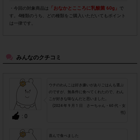
「おなかとこころに乳酸菌 60g」
・今回の対象商品は
で
す。4種類のうち、どの種類をご購入いただいてもポイント
は一律です。
よく売っているお店以外の店舗でもご購入いただけま
・
す。
みんなのクチコミ
・店舗によって取扱いのない場合があります。予めご了承く
ださい。
ウチのわんこは好き嫌いがありごはんも選ぶ
・参加(申し込み)を回答前にしていただければ、募集人数が
のですが、無条件に食べてくれたので、わん
上限に達しても、掲載期間内のアンケート回答が可能です。
こが好きな味なんだと思いました。
(2024 年 9 月 1 日 さーちゃん・60 代・女
アカウントを停止
性)
・悪質な投稿があった場合、
させていた
: 0
だくこともあります。
喜んで食べました
・スマートフォン、携帯電話、タブレットPCにつきまし