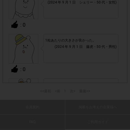
(2024 年 9 月 1 日 シェリー・50 代・女性)
て、機種によってはアンケートに回答できない場合がござい
ます。
: 0
▼ポイント付与対象外
チェックポイントの条件を満たしていない場合
・
1粒あたりの大きさが良かった。
(2024 年 9 月 1 日 藤虎・50 代・男性)
・ECサイトやネットスーパーでのご購入
: 0
・1つのアンケートにつき、お1人様あたり複数回の参加が
確認された場合。
株式会社エクスクリエが運営する、レシートを活用したサ
ちょうど良い大きさで星型なのもかわいい。
1つのアンケートにつき1人1回
ービスのモニター回答は、
<<最初
美味しそうに食べた。
<前
1
次>
最後>>
の参加とさせていただいております。
(2024 年 8 月 31 日 てんすけ・50 代・女性)
会員規約
掲載をお考えの企業様へ
「チェーン名」「店舗名」「日付」
・レシート画像に
: 0
「対象商品名」「購入数」
の全てが記載されていない場合
FAQ
ご利用ガイド
粒が小さいのでご褒美などにちょうどいいで