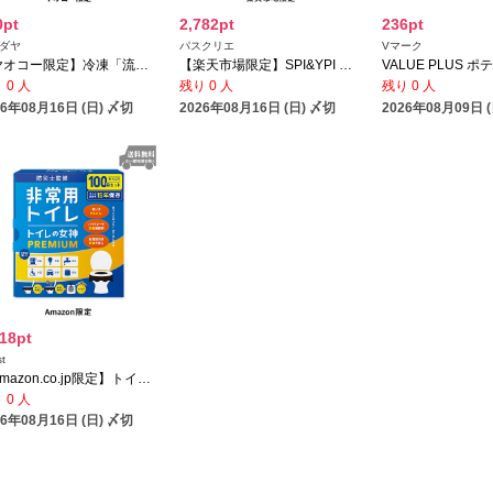
0pt
2,782pt
236pt
ダヤ
パスクリエ
Vマーク
【ヤオコー限定】冷凍「流水解凍麺」そば3食（国産そば粉使用）／冷凍「流水解凍麺」細うどん3食（国産小麦粉使用）
【楽天市場限定】SPI&YPI CHANGE PROTEIN
 0 人
残り 0 人
残り 0 人
26年08月16日 (日) 〆切
2026年08月16日 (日) 〆切
2026年08月09日 
618pt
st
【Amazon.co.jp限定】トイレの女神PREMIUM（100回）
 0 人
26年08月16日 (日) 〆切