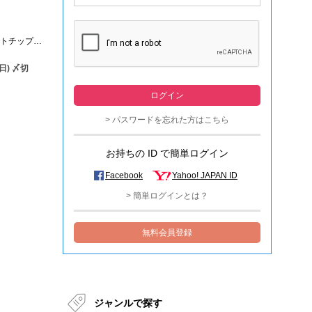
2023.12.21
事務局休業期間につきまして
VALUE PLUS ポテトチップスうすしお味・のり塩味
2023.04.21
【ゴールデンウィーク休業期間につきまして】
(日) 〆切
2023.02.14
システムメンテナンスによるサービス一時停止の
ログイン
お知らせ
> パスワードを忘れた方はこちら
2022.12.28
モラタメシステムメンテナンスによる一部サービ
ス停止のお知らせ
お持ちの ID で簡単ログイン
2022.12.15
Facebook
Yahoo! JAPAN ID
事務局休業のお知らせ
> 簡単ログインとは？
2022.12.08
【解消済み】yahoo簡単ログイン一時停止のお知
らせ
無料会員登録
2022.11.24
yahoo簡単ログイン一時停止のお知らせ
2022.08.29
モラタメサイトのシステムメンテナンスによる一
ジャンルで探す
部サービス停止のお知らせ