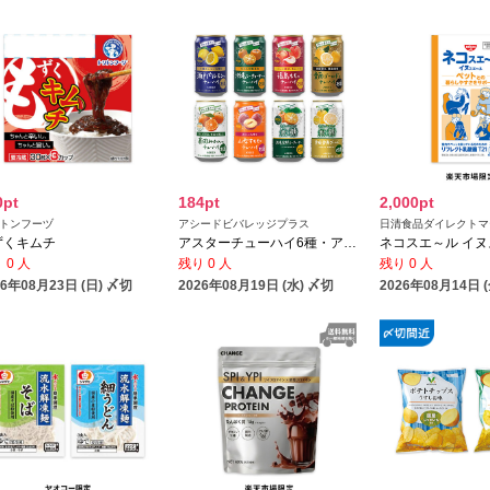
0pt
184pt
2,000pt
トンフーヅ
アシードビバレッジプラス
日清食品ダイレクトマ
ずくキムチ
アスターチューハイ6種・アスター無糖2種
ネコスエ～ル イ
 0 人
残り 0 人
残り 0 人
26年08月23日 (日) 〆切
2026年08月19日 (水) 〆切
2026年08月14日 