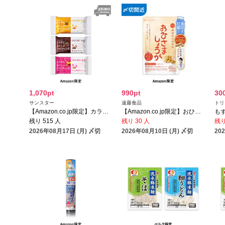
1,070pt
990pt
30
サンスター
遠藤食品
トリ
【Amazon.co.jp限定】カラダにおいしいファスティング 3種12本 (カカオ・ハニー・ベリー)
【Amazon.co.jp限定】おひさましょうが しょうがカプセル 国産生姜使用 62粒入り
も
残り 515 人
残り 30 人
残り
2026年08月17日 (月) 〆切
2026年08月10日 (月) 〆切
20