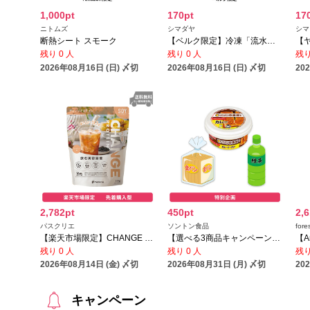
1,000pt
170pt
17
ニトムズ
シマダヤ
シマ
断熱シート スモーク
【ベルク限定】冷凍「流水解凍麺」そば3食（国産そば粉使用）／冷凍「流水解凍麺」細うどん3食（国産小麦粉使用）
残り 0 人
残り 0 人
残り
2026年08月16日 (日) 〆切
2026年08月16日 (日) 〆切
20
2,782pt
450pt
2,
パスクリエ
ソントン食品
fore
【楽天市場限定】CHANGE PROTEIN ロイヤルミルクティー味
【選べる3商品キャンペーン】CoCo壱番屋監修カレートースト
残り 0 人
残り 0 人
残り
2026年08月14日 (金) 〆切
2026年08月31日 (月) 〆切
20
キャンペーン