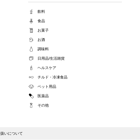
2022.08.01
事務局休業期間のお知らせ
飲料
2022.07.25
食品
テンタメアプリのチェックイン機能終了(ガラポ
お菓子
ン、店長さん)のお知らせ
2022.06.10
お酒
テンタメ事務局からのお願い
調味料
2022.04.22
日用品/生活雑貨
ゴールデンウィーク休業期間のお知らせ
2022.04.14
ヘルスケア
問い合わせチャット機能復旧のお知らせ
チルド・冷凍食品
2022.04.07
問い合わせチャット機能の不具合につきまして
ペット用品
2022.03.24
医薬品
Pex交換の再開のお知らせ
その他
2022.03.22
PeX交換停止のお知らせ
2022.01.12
Pex交換の再開のお知らせ
取扱いについて
2022.01.05