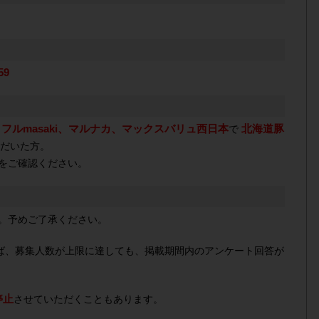
59
ルmasaki、マルナカ、マックスバリュ西日本
北海道豚
で
だいた方。
をご確認ください。
。予めご了承ください。
れば、募集人数が上限に達しても、掲載期間内のアンケート回答が
停止
させていただくこともあります。