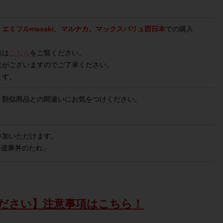
エミフルmasaki、マルナカ、マックスバリュ西日本
での購入
覧は
こちら
をご覧ください。
性がございますのでご了承ください。
ます。
。類似商品との間違いにお気をつけください。
参加いただけます。
海道豚丼のたれ」
ださい】注意事項はこちら！