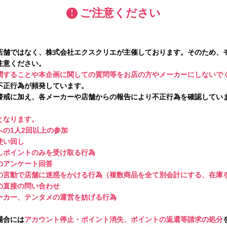
ご注意ください
店舗ではなく、株式会社エクスクリエが主催しております。そのため、
注意ください。
関することや本企画に関しての質問等をお店の方やメーカーにしないで
不正行為が頻発しています。
警戒に加え、各メーカーや店舗からの報告により不正行為を確認してい
となります。
の1人2回以上の参加
使い回し
しポイントのみを受け取る行為
のアンケート回答
の言動で店舗に迷惑をかける行為（複数商品を全て別会計にする、在庫
の直接の問い合わせ
ーカー、テンタメの運営を妨げる行為
場合には
アカウント停止・ポイント消失、ポイントの返還等請求の処分