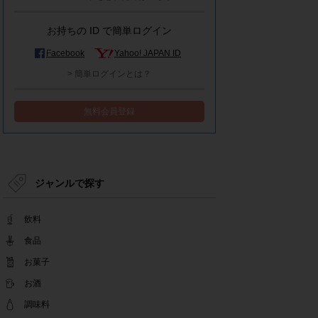
モラタメシステムメンテナンスによる一部サービ
ス停止のお知らせ
お持ちの ID で簡単ログイン
2022.12.15
事務局休業のお知らせ
Facebook
Yahoo! JAPAN ID
2022.12.08
> 簡単ログインとは？
【解消済み】yahoo簡単ログイン一時停止のお知
らせ
無料会員登録
2022.11.24
yahoo簡単ログイン一時停止のお知らせ
2022.08.29
モラタメサイトのシステムメンテナンスによる一
部サービス停止のお知らせ
ジャンルで探す
2022.08.01
事務局休業期間のお知らせ
飲料
2022.07.25
テンタメアプリのチェックイン機能終了(ガラポ
食品
ン、店長さん)のお知らせ
お菓子
2022.06.10
お酒
テンタメ事務局からのお願い
2022.04.22
調味料