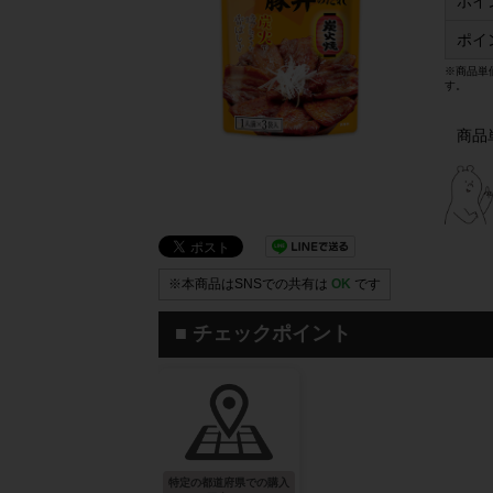
ポイ
ポイ
※商品単
す。
商品
※本商品はSNSでの共有は
OK
です
■ チェックポイント
特定の都道府県での購入