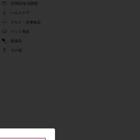
ゴールデンウィーク休業期間のお知らせ
日用品/生活雑貨
2022.04.14
ヘルスケア
問い合わせチャット機能復旧のお知らせ
2022.04.07
チルド・冷凍食品
問い合わせチャット機能の不具合につきまして
ペット用品
2022.03.24
医薬品
Pex交換の再開のお知らせ
2022.03.22
その他
PeX交換停止のお知らせ
2022.01.12
Pex交換の再開のお知らせ
2022.01.05
PeX交換停止のお知らせ
2021.12.16
事務局休業のお知らせ
2021.08.02
事務局休業のお知らせ
2021.04.27
ゴールデンウィーク休業期間のお知らせ
2021.01.25
テンタメ事務局からのお願い