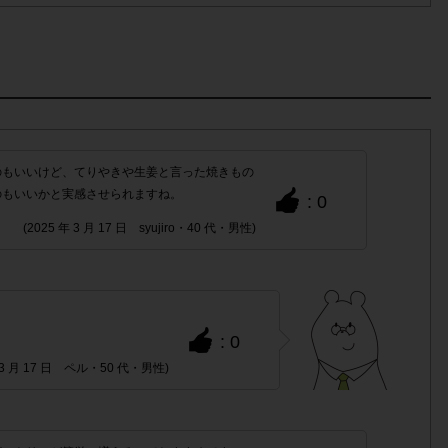
Cにつきまして、機種によってはアンケートに回答できない場合
ない場合
のもいいけど、てりやきや生姜と言った焼きもの
のもいいかと実感させられますね。
: 0
複数回の参加が確認された場合。
(2025 年 3 月 17 日 syujiro・40 代・男性)
1つのアンケートに
トを活用したサービスのモニター回答は、
ります。
」「電話番号」「購入日時」「対象商品名」「購入個数」
: 0
年 3 月 17 日 ペル・50 代・男性)
枚でお送りください。
み取れずポイント付与対象外となる場合がございます。ご参加の