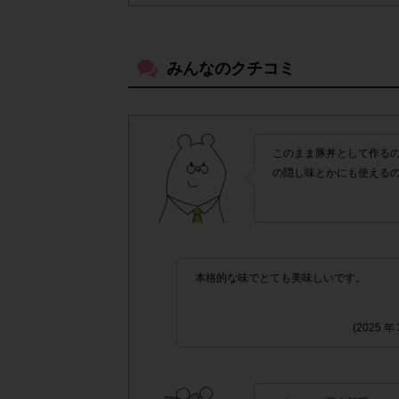
・スマートフォン、携帯電話、タブレットP
がございます。
みんなのクチコミ
▼ポイント付与対象外
チェックポイントの条件を満たしてい
・
・ECサイトやネットスーパーでのご購入
このまま豚丼として作る
の隠し味とかにも使える
・1つのアンケートにつき、お1人様あたり
株式会社エクスクリエが運営する、レシー
つき1人1回の参加とさせていただいてお
「チェーン名」「店舗名
・レシート画像に
本格的な味でとても美味しいです。
「価格」
の全てが記載されていない場合
(2025 
▼レシート画像について
画像は、1つのアンケートにつき必ず1
・
・40㎝以上の長いレシートは必要事項が読