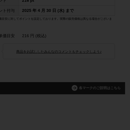
ント
216 pt
ント付与
2025 年 4 月 30 日 (水) まで
価目安に対してポイントを設定しております。実際の販売価格は異なる場合がございま
単価目安
216 円 (税込)
商品をお試ししたみんなのコメントもチェックしよう♪
各マークのご説明はこちら