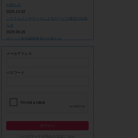
お知らせ
2025.10.02
システムメンテナンスによるサービス復旧のお知
らせ
2025.09.26
ポイント有効期限延長のお知らせ
2025.09.09
システムメンテナンスによるサービス一時停止の
メールアドレス
お知らせ
2025.06.05
ｘ(旧Twitter)での「簡単ログイン」停止のお知ら
パスワード
せ
2023.12.21
事務局休業期間につきまして
2023.04.21
【ゴールデンウィーク休業期間につきまして】
2023.02.14
システムメンテナンスによるサービス一時停止の
ログイン
お知らせ
2022.12.28
> パスワードを忘れた方はこちら