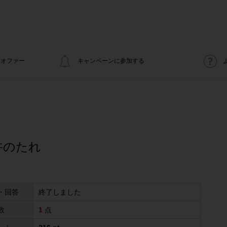
オファー
キャンペーンに参加する
丼のたれ
・回答
終了しました
数
1
点