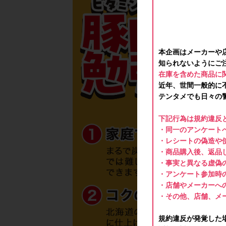
本企画はメーカーや
知られないようにご
在庫を含めた商品に
近年、世間一般的に
テンタメでも日々の
下記行為は規約違反
・同一のアンケートへ
・レシートの偽造や
・商品購入後、返品
・事実と異なる虚偽
・アンケート参加時
・店舗やメーカーへ
・その他、店舗、メ
規約違反が発覚した