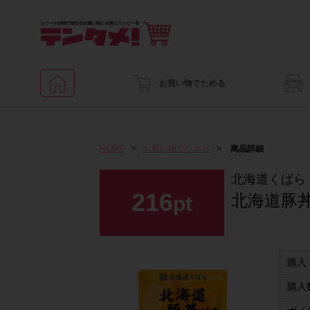
お買い物でためる
HOME
>
お買い物でためる
>
商品詳細
北海道くばら
216
北海道豚
pt
購入
購入