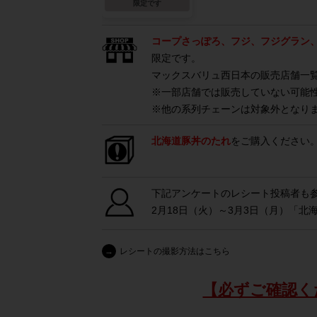
限定です
コープさっぽろ、フジ、フジグラン、
限定です。
マックスバリュ西日本の販売店舗一
※一部店舗では販売していない可能
※他の系列チェーンは対象外となり
北海道豚丼のたれ
をご購入ください
下記アンケートのレシート投稿者も
2月18日（火）～3月3日（月）「北
→
レシートの撮影方法はこちら
【必ずご確認く