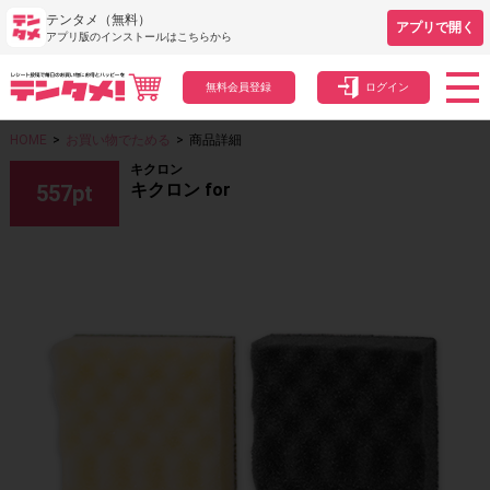
テンタメ（無料）
アプリで開く
アプリ版のインストールはこちらから
無料会員登録
ログイン
HOME
>
お買い物でためる
>
商品詳細
キクロン
キクロン for
557
pt