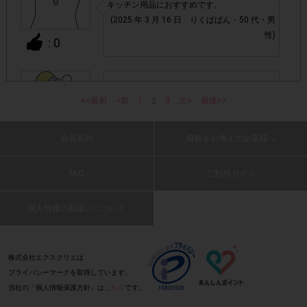
キッチン用品におすすめです。
Amazon.co.jp(無料)
ご利用は
への会員登録が必要です。
(2025 年 3 月 16 日 りくぱぱん・50 代・男
性)
: 0
指定数以上購入されてもポイントは一律です。
・
・参加(申し込み)を回答前にしていただければ、募集人数が
汚れがささっと落とせます
<<最初
泡立ちも良いです
<前
1
2
3
次>
最後>>
上限に達しても、掲載期間内のアンケート回答が可能です。
(2025 年 3 月 16 日 かっちゃん・50 代・男
性)
・他サイトやテンタメサイトを含めたレシートを活用したサ
会員規約
掲載をお考えの企業様へ
: 0
ービスのモニター回答は、1つのアンケートにつき1人1回の
参加とさせていただいております。
FAQ
ご利用ガイド
安い物を回転良く使用していましたが、汚れ
の落ちや持久性が段違いに良いです。モノク
アカウントを停止
・悪質な投稿があった場合、
個人情報の取扱いについて
させていた
ロなのも落ち着いて良いです。
だくこともあります。
(2025 年 3 月 16 日 ももち・50 代・女性)
: 0
株式会社エクスクリエは
・スマートフォン、携帯電話、タブレットPCにつきまし
プライバシーマークを取得しています。
て、機種によってはアンケートに回答できない場合がござい
当社の「個人情報保護方針」は
こちら
です。
ます。
研磨剤の威力がスゴいです！！水切れも良く