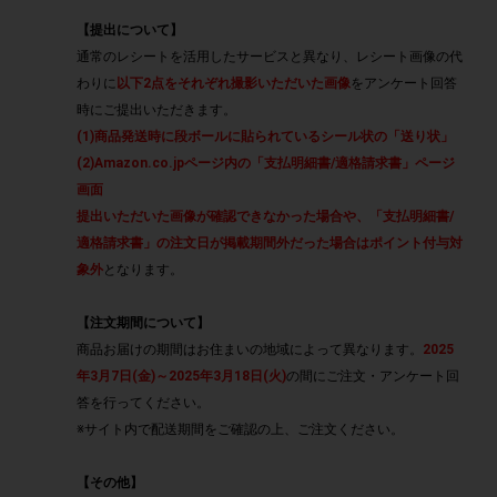
【提出について】
通常のレシートを活用したサービスと異なり、レシート画像の代
わりに
以下2点をそれぞれ撮影いただいた画像
をアンケート回答
時にご提出いただきます。
(1)商品発送時に段ボールに貼られているシール状の「送り状」
(2)Amazon.co.jpページ内の「支払明細書/適格請求書」ページ
画面
提出いただいた画像が確認できなかった場合や、「支払明細書/
適格請求書」の注文日が掲載期間外だった場合はポイント付与対
象外
となります。
【注文期間について】
商品お届けの期間はお住まいの地域によって異なります。
2025
年3月7日(金)～2025年3月18日(火)
の間にご注文・アンケート回
答を行ってください。
※サイト内で配送期間をご確認の上、ご注文ください。
【その他】