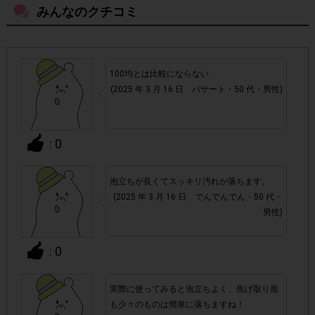
必ず商品が到着しお試しした後、アンケート回答を行
みんなのクチコミ
・
ってください。商品が到着する前に注文キャンセルをさ
れた場合ポイント付与対象外となります。
100均とは比較にならない
・通常のレシートを活用したサービスと異なり、レシート画
(2025 年 3 月 16 日 パサート・50 代・男性)
商品発送時に段ボールに貼られているシー
像の代わりに
ル状の「送り状」と、Amazon.co.jpページ内の「支払
明細書/適格請求書」ページ画面
をそれぞれアンケート回
: 0
答時に提出いただきます。提出いただいた画像が確認できな
かった場合や、「支払明細書/適格請求書」の注文日が掲載
泡立ちが良くてスッキリ汚れが落ちます。
期間外だった場合は、ポイント付与対象外となります。
(2025 年 3 月 16 日 でんでんでん・50 代・
男性)
・商品単価目安につきましては、あくまでも目安の価格とな
実際の購入価格につきましては、変動する可能
ります。
: 0
性がございますのでAmazon.co.jpページ上の価格をご
確認ください。また、付与されるポイントは一律です。
実際に使ってみると泡立ちよく、焦げ取り面
も少々のものは簡単に落ちますね！
・今回はAmazon.co.jpでの購入限定です。Amazon.co.jpの