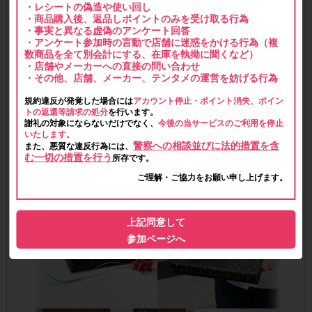
・レシートの偽造や使い回し
・商品購入後、返品しポイントのみを受け取る行為
・事実と異なる虚偽のアンケート回答
・アンケート参加時の言動で店舗に迷惑をかける行為（複
数商品を全て別会計にする、在庫を執拗に聞くなど）
・店舗やメーカーへの直接の問い合わせ
・その他、店舗、メーカー、テンタメの運営を妨げる行為
規約違反が発覚した場合には
アカウント停止・ポイント消失、ポイン
トの返還等請求の処分
を行います。
謝礼の対象にならないだけでなく、
今後の当サービスのご利用を停止
いたします。
警察への相談並びに法的措置を含
また、悪質な違反行為には、
む一切の措置を行う
所存です。
ご理解・ご協力をお願い申し上げます。
上記同意して
参加ページへ