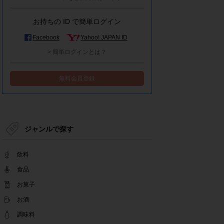
モラタメシステムメンテナンスによる一部サービ
ス停止のお知らせ
お持ちの ID で簡単ログイン
2022.12.15
事務局休業のお知らせ
Facebook
Yahoo! JAPAN ID
2022.12.08
> 簡単ログインとは？
【解消済み】yahoo簡単ログイン一時停止のお知
らせ
無料会員登録
2022.11.24
yahoo簡単ログイン一時停止のお知らせ
2022.08.29
モラタメサイトのシステムメンテナンスによる一
部サービス停止のお知らせ
ジャンルで探す
2022.08.01
事務局休業期間のお知らせ
飲料
2022.07.25
テンタメアプリのチェックイン機能終了(ガラポ
食品
ン、店長さん)のお知らせ
お菓子
2022.06.10
お酒
テンタメ事務局からのお願い
2022.04.22
調味料