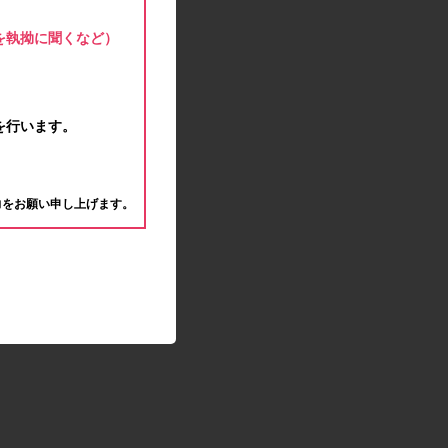
モラタメサイトのシステムメンテナンスによる一
部サービス停止のお知らせ
を執拗に聞くなど）
2020.04.22
ゴールデンウィーク休業期間のお知らせ
2020.04.02
新型コロナウイルス対策の影響につきまして
を行います。
2020.02.10
モラタメサイトのシステムメンテナンスによる一
。
部サービス停止のお知らせ
力をお願い申し上げます。
2019.12.04
事務局休業のお知らせ
2019.12.03
コツコツ貯めるコーナー終了のお知らせ
2019.10.09
モラタメサイトのシステムメンテナンスによる一
部サービス停止のお知らせ
2019.09.28
アンケート回答時に繰り返しエラーが発生してい
る状況につきまして
2019.09.11
モラタメサイトのシステムメンテナンスによる一