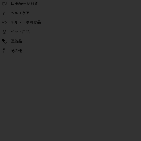
ゴールデンウィーク休業期間のお知らせ
日用品/生活雑貨
2022.04.14
ヘルスケア
問い合わせチャット機能復旧のお知らせ
2022.04.07
チルド・冷凍食品
問い合わせチャット機能の不具合につきまして
ペット用品
2022.03.24
医薬品
Pex交換の再開のお知らせ
2022.03.22
その他
PeX交換停止のお知らせ
2022.01.12
Pex交換の再開のお知らせ
2022.01.05
PeX交換停止のお知らせ
2021.12.16
事務局休業のお知らせ
2021.08.02
事務局休業のお知らせ
2021.04.27
ゴールデンウィーク休業期間のお知らせ
2021.01.25
テンタメ事務局からのお願い