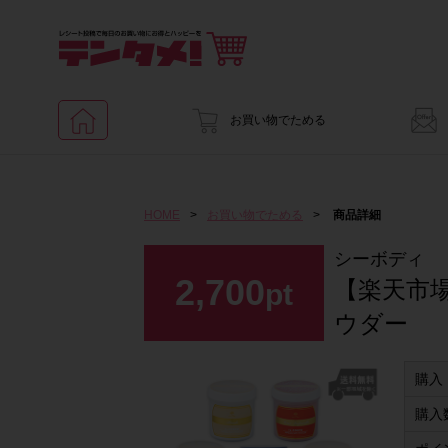
お買い物でためる
HOME
>
お買い物でためる
>
商品詳細
シーボディ
2,700
【楽天市
pt
ウダー
購入
購入