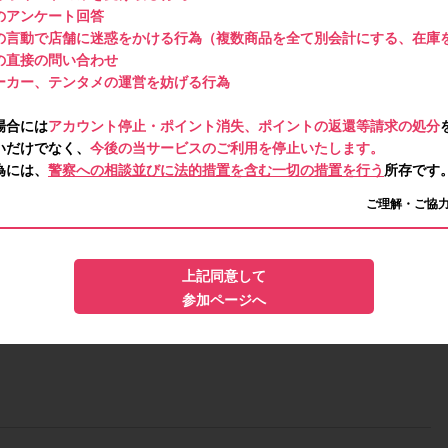
のアンケート回答
によって異なります。
2025年4月2日(水)～2025年4月15日(火)
の
の言動で店舗に迷惑をかける行為（複数商品を全て別会計にする、在庫
てください。
の直接の問い合わせ
(木)
までです。
ーカー、テンタメの運営を妨げる行為
、ご注文ください。なお、推奨期間外に購入しても回答締め切り
ります。
場合には
アカウント停止・ポイント消失、ポイントの返還等請求の処分
いだけでなく、
今後の当サービスのご利用を停止いたします。
為には、
警察への相談並びに法的措置を含む一切の措置を行う
所存です
ざいません。
ご理解・ご協
ケートにご回答ください。商品が到着する前に注文キャンセルを
をされた場合はポイント付与対象外となります。
あります。
上記同意して
ています。楽天市場は、本プロモーション/プログラムのスポン
参加ページへ
天市場へのお問い合わせは禁止です。本アンケートに関するお問
口にまでお願いします。