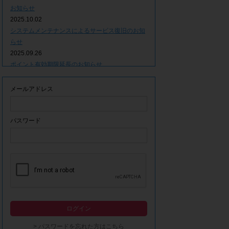
お知らせ
2025.10.02
システムメンテナンスによるサービス復旧のお知
らせ
2025.09.26
ポイント有効期限延長のお知らせ
2025.09.09
システムメンテナンスによるサービス一時停止の
メールアドレス
お知らせ
2025.06.05
ｘ(旧Twitter)での「簡単ログイン」停止のお知ら
パスワード
せ
2023.12.21
事務局休業期間につきまして
2023.04.21
【ゴールデンウィーク休業期間につきまして】
2023.02.14
システムメンテナンスによるサービス一時停止の
ログイン
お知らせ
2022.12.28
> パスワードを忘れた方はこちら