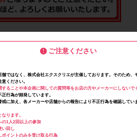
送り状」を一緒に撮影した画像
と
「支払い明細書」
をそれぞれご
かる画像をご提出ください。
ご注意ください
対象外となります。
店舗ではなく、株式会社エクスクリエが主催しております。そのため、
スと異なり、レシート画像の代わりに
以下2点をそれぞれ撮影い
注意ください。
ご提出いただきます。
関することや本企画に関しての質問等をお店の方やメーカーにしないで
ているシール状の「送り状」と「開封した状態の商品」
不正行為が頻発しています。
かる画像をご提出ください。
警戒に加え、各メーカーや店舗からの報告により不正行為を確認してい
ページ画面
った場合や、「注文詳細」ページが【未発送】状態だった場合は
となります。
の1人2回以上の参加
使い回し
しポイントのみを受け取る行為