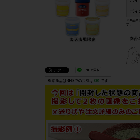
ポイ
ポイ
※商品単
す。
商品
※本商品はSNSでの共有は
OK
です