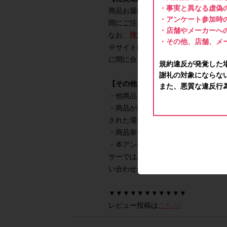
・事実と異なる虚偽
商品お届けの期間はお住まいの地域
・アンケート参加時
間にご注文、アンケート回答を行っ
・店舗やメーカーへ
なお、
注文推奨期間は2025年4月10日
・その他、店舗、メ
※サイト内で配送期間をご確認の上
に間に合えばポイント付与対象とな
規約違反が発覚した
謝礼の対象にならな
【その他】
また、悪質な違反行
・他商品と一緒に購入しても問題ご
・商品が到着しお試しした後、アン
された場合や、商品が到着後に返品
・商品単価目安は変動する可能性が
・本アンケートは本サイトが運営し
サーではありません。メーカーや楽
い合わせは本サイトの問い合わせ窓
▼▼▼▼▼▼▼▼▼▼▼
レビュー投稿は
こちら!