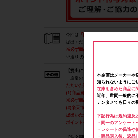
今回は
「開封した状態の商品」と「
提出ください。
※必ず商品のフタをあけて中身がわ
※送り状のみのご提出は、ポイント
【提出について】
本企画はメーカーや
・通常のレシートを活用したサービ
知られないようにご
ただいた画像
をアンケート回答時に
在庫を含めた商品に
(1)商品発送時に段ボールに貼られ
近年、世間一般的に
※必ず商品のフタをあけて中身がわ
テンタメでも日々の
(2)楽天市場ページ内の「注文詳細」
提出いただいた画像が確認できなか
下記行為は規約違反
ポイント付与対象外
となります。
・同一のアンケートへ
・レシートの偽造や
・商品購入後、返品
【注文期間について】