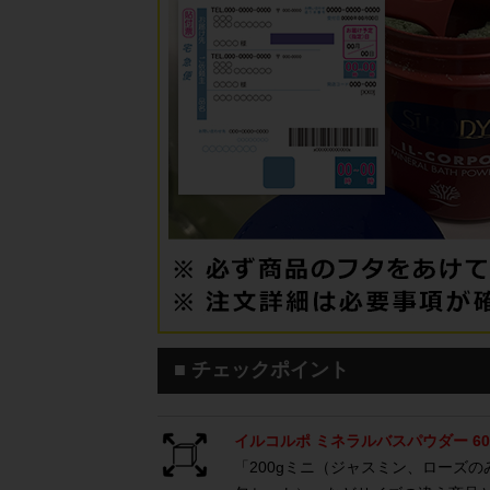
■ チェックポイント
イルコルポ ミネラルバスパウダー 60
「200gミニ（ジャスミン、ローズ