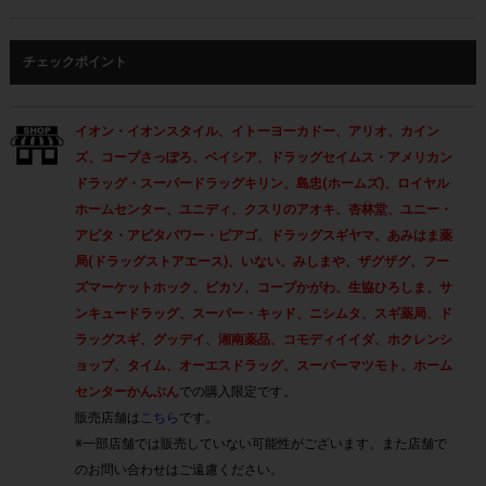
チェックポイント
イオン・イオンスタイル、イトーヨーカドー、アリオ、カイン
ズ、コープさっぽろ、ベイシア、ドラッグセイムス・アメリカン
ドラッグ・スーパードラッグキリン、島忠(ホームズ)、ロイヤル
ホームセンター、ユニディ、クスリのアオキ、杏林堂、ユニー・
アピタ・アピタパワー・ピアゴ、ドラッグスギヤマ、あみはま薬
局(ドラッグストアエース)、いない、みしまや、ザグザグ、フー
ズマーケットホック、ピカソ、コープかがわ、生協ひろしま、サ
ンキュードラッグ、スーパー・キッド、ニシムタ、スギ薬局、ド
ラッグスギ、グッデイ、湘南薬品、コモディイイダ、ホクレンシ
ョップ、タイム、オーエスドラッグ、スーパーマツモト、ホーム
センターかんぶん
での購入限定です。
販売店舗は
こちら
です。
※一部店舗では販売していない可能性がございます。また店舗で
のお問い合わせはご遠慮ください。