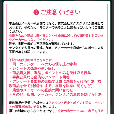
ご注意ください
本企画はメーカーや店舗ではなく、株式会社エクスクリエが主催して
おります。そのため、モニターであることは知られないようにご注意
ください。
在庫を含めた商品に関することや本企画に関しての質問等をお店の方
やメーカーにしないでください。
近年、世間一般的に不正行為が頻発しています。
テンタメでも日々の警戒に加え、各メーカーや店舗からの報告により
不正行為を確認しています。
下記行為は規約違反となります。
・同一のアンケートへの1人2回以上の参加
・レシートの偽造や使い回し
・商品購入後、返品しポイントのみを受け取る行為
・事実と異なる虚偽のアンケート回答
・アンケート参加時の言動で店舗に迷惑をかける行為（複
数商品を全て別会計にする、在庫を執拗に聞くなど）
・店舗やメーカーへの直接の問い合わせ
・その他、店舗、メーカー、テンタメの運営を妨げる行為
規約違反が発覚した場合には
アカウント停止・ポイント消失、ポイン
トの返還等請求の処分
を行います。
謝礼の対象にならないだけでなく、
今後の当サービスのご利用を停止