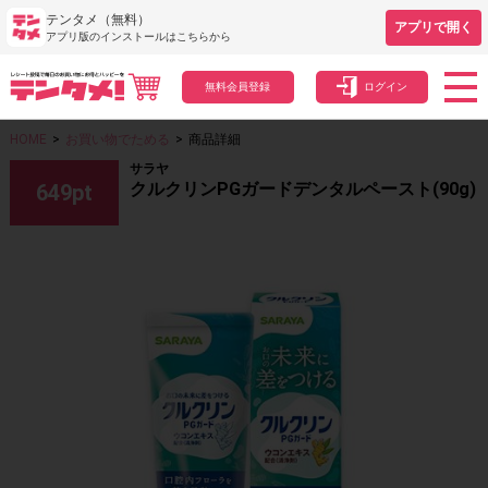
テンタメ（無料）
アプリで開く
アプリ版のインストールはこちらから
無料会員登録
ログイン
HOME
>
お買い物でためる
>
商品詳細
サラヤ
クルクリンPGガードデンタルペースト(90g)
649
pt