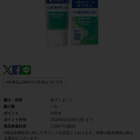
※本商品はSNSでの共有は
OK
です
購入・回答
終了しました
購入数
1
点
ポイント
649 pt
ポイント付与
2025年6月30日 (月)
まで
商品単価目安
1,298 円 (税込)
※商品単価目安に対してポイントを設定しております。実際の販売価格は異な
る場合がございます。