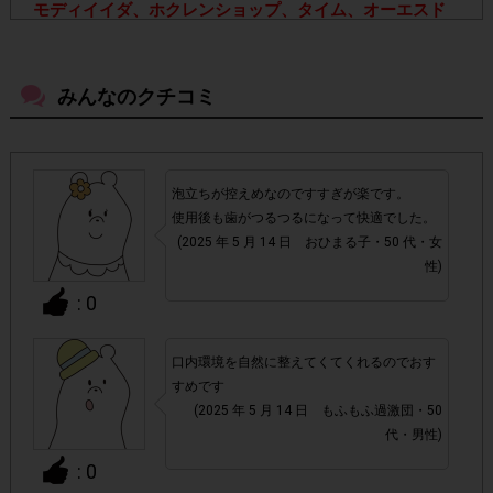
モディイイダ、ホクレンショップ、タイム、オーエスド
ラッグ、スーパーマツモト、ホームセンターかんぶん
で
クルクリンPGガードデンタルペースト(90g)
1点
を
ご購
入いただき、お試しいただいた方。
みんなのクチコミ
※詳細条件については「チェックポイント」をご確認くださ
い。
泡立ちが控えめなのですすぎが楽です。
▼注意事項
使用後も歯がつるつるになって快適でした。
・店舗によって取扱いのない場合があります。予めご了承く
(2025 年 5 月 14 日 おひまる子・50 代・女
ださい。
性)
: 0
・参加(申し込み)を回答前にしていただければ、募集人数が
上限に達しても、掲載期間内のアンケート回答が可能です。
口内環境を自然に整えてくてくれるのでおす
すめです
アカウントを停止
・悪質な投稿があった場合、
(2025 年 5 月 14 日 もふもふ過激団・50
させていた
代・男性)
だくこともあります。
: 0