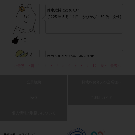
・スマートフォン、携帯電話、タブレットPCにつきまし
て、機種によってはアンケートに回答できない場合がござい
健康維持に努めたい
ます。
(2025 年 5 月 14 日 かぴかぴ・60 代・女性)
▼ポイント付与対象外
: 0
チェックポイントの条件を満たしていない場合
・
ウコン配合で効果があります
・ECサイトやネットスーパーでのご購入
(2025 年 5 月 14 日 saru・50 代・男性)
<<最初
<前
1
2
3
4
5
6
7
8
9
10
次>
最後>>
・1つのアンケートにつき、お1人様あたり複数回の参加が
確認された場合。
会員規約
掲載をお考えの企業様へ
: 0
株式会社エクスクリエが運営する、レシートを活用したサ
1つのアンケートにつき1人1回
ービスのモニター回答は、
FAQ
ご利用ガイド
歯を白くしたい人、白く保ちたい人にはおす
の参加とさせていただいております。
すめです。
個人情報の取扱いについて
(2025 年 5 月 14 日 まみぃ・70 代・女性)
「チェーン名」「店舗名」「電話番
・レシート画像に
号」「購入日時」「対象商品名」「購入個数」「価格」
: 0
の全てが記載されていない場合
株式会社エクスクリエは