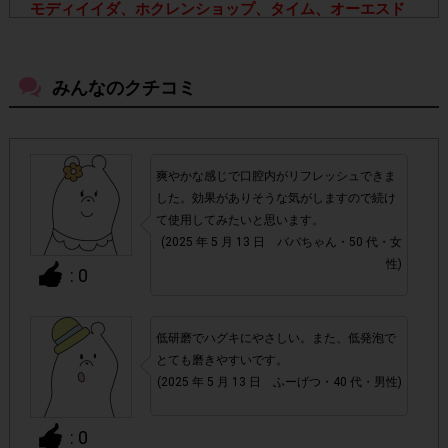
モディイイダ、ホクレンショップ、タイム、オーエスド
ラッグ、スーパーマツモト、ホームセンターかんぶん
で
クルクリンPGガードデンタルペースト(90g)
1点
を
ご購
入いただき、お試しいただいた方。
みんなのクチコミ
※詳細条件については「チェックポイント」をご確認くださ
い。
爽やかな感じで口腔内がリフレッシュできま
▼注意事項
した。効果がありそうな気がしますので続け
・店舗によって取扱いのない場合があります。予めご了承く
て使用してみたいと思います。
ださい。
(2025 年 5 月 13 日 ババちゃん・50 代・女
性)
: 0
・参加(申し込み)を回答前にしていただければ、募集人数が
上限に達しても、掲載期間内のアンケート回答が可能です。
低研磨でハグキにやさしい。また、低発泡で
とても磨きやすいです。
アカウントを停止
・悪質な投稿があった場合、
させていた
(2025 年 5 月 13 日 ふーげつ・40 代・男性)
だくこともあります。
: 0