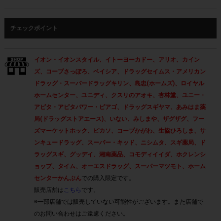
チェックポイント
イオン・イオンスタイル、イトーヨーカドー、アリオ、カイン
ズ、コープさっぽろ、ベイシア、ドラッグセイムス・アメリカン
ドラッグ・スーパードラッグキリン、島忠(ホームズ)、ロイヤル
ホームセンター、ユニディ、クスリのアオキ、杏林堂、ユニー・
アピタ・アピタパワー・ピアゴ、ドラッグスギヤマ、あみはま薬
局(ドラッグストアエース)、いない、みしまや、ザグザグ、フー
ズマーケットホック、ピカソ、コープかがわ、生協ひろしま、サ
ンキュードラッグ、スーパー・キッド、ニシムタ、スギ薬局、ド
ラッグスギ、グッデイ、湘南薬品、コモディイイダ、ホクレンシ
ョップ、タイム、オーエスドラッグ、スーパーマツモト、ホーム
センターかんぶん
での購入限定です。
販売店舗は
こちら
です。
※一部店舗では販売していない可能性がございます。また店舗で
のお問い合わせはご遠慮ください。