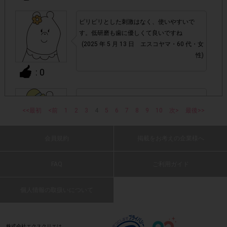
・スマートフォン、携帯電話、タブレットPCにつきまし
て、機種によってはアンケートに回答できない場合がござい
ピリピリとした刺激はなく、使いやすいで
ます。
す。低研磨も歯に優しくて良いですね
(2025 年 5 月 13 日 エスコヤマ・60 代・女
▼ポイント付与対象外
性)
チェックポイントの条件を満たしていない場合
: 0
・
・ECサイトやネットスーパーでのご購入
口の中で気持ちよく、歯磨きが楽しくなりま
<<最初
<前
1
2
す。
3
4
5
6
7
8
9
10
次>
最後>>
(2025 年 5 月 12 日 ツモッティー・50 代・
・1つのアンケートにつき、お1人様あたり複数回の参加が
男性)
確認された場合。
会員規約
掲載をお考えの企業様へ
: 0
株式会社エクスクリエが運営する、レシートを活用したサ
1つのアンケートにつき1人1回
ービスのモニター回答は、
FAQ
ご利用ガイド
の参加とさせていただいております。
歯医者さんで、お口の中を点検してもらって
いるような安心感のハミガキ
個人情報の取扱いについて
(2025 年 5 月 12 日 コロンちゃんママ・60
「チェーン名」「店舗名」「電話番
・レシート画像に
代・女性)
号」「購入日時」「対象商品名」「購入個数」「価格」
の全てが記載されていない場合
株式会社エクスクリエは