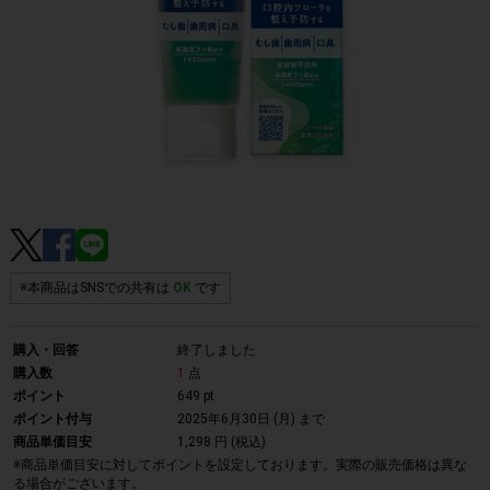
※本商品はSNSでの共有は
OK
です
購入・回答
終了しました
購入数
1
点
ポイント
649 pt
ポイント付与
2025年6月30日 (月)
まで
商品単価目安
1,298 円 (税込)
※商品単価目安に対してポイントを設定しております。実際の販売価格は異な
る場合がございます。