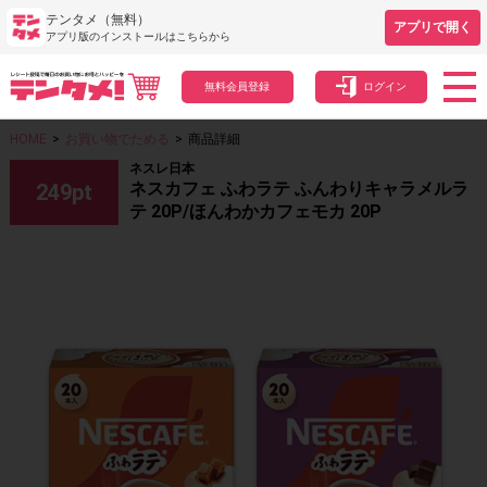
テンタメ（無料）
アプリで開く
アプリ版のインストールはこちらから
無料会員登録
ログイン
HOME
>
お買い物でためる
>
商品詳細
ネスレ日本
ネスカフェ ふわラテ ふんわりキャラメルラ
249
pt
テ 20P/ほんわかカフェモカ 20P