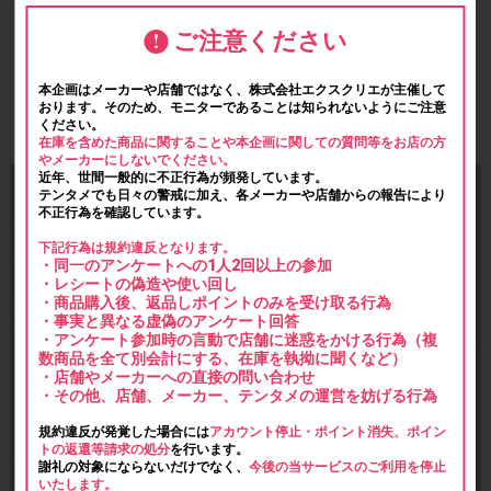
ご注意ください
本企画はメーカーや店舗ではなく、株式会社エクスクリエが主催して
おります。そのため、モニターであることは知られないようにご注意
ください。
在庫を含めた商品に関することや本企画に関しての質問等をお店の方
やメーカーにしないでください。
近年、世間一般的に不正行為が頻発しています。
テンタメでも日々の警戒に加え、各メーカーや店舗からの報告により
不正行為を確認しています。
下記行為は規約違反となります。
・同一のアンケートへの1人2回以上の参加
・レシートの偽造や使い回し
・商品購入後、返品しポイントのみを受け取る行為
・事実と異なる虚偽のアンケート回答
・アンケート参加時の言動で店舗に迷惑をかける行為（複
数商品を全て別会計にする、在庫を執拗に聞くなど）
・店舗やメーカーへの直接の問い合わせ
・その他、店舗、メーカー、テンタメの運営を妨げる行為
規約違反が発覚した場合には
アカウント停止・ポイント消失、ポイン
トの返還等請求の処分
を行います。
謝礼の対象にならないだけでなく、
今後の当サービスのご利用を停止
いたします。