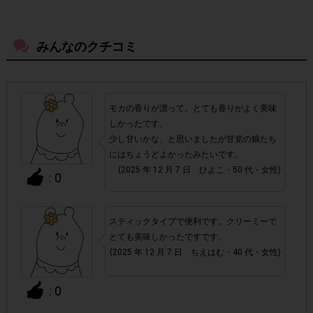
・店舗によって取扱いのない場合があります。予めご了承く
ださい。
みんなのクチコミ
・参加(申し込み)を回答前にしていただければ、募集人数が
上限に達しても、掲載期間内のアンケート回答が可能です。
モカの香りが漂って、とても香りがよく美味
・スマートフォン、携帯電話、タブレットPCにつきまし
しかったです。
て、機種によってはアンケートに回答できない場合がござい
少し甘いかな、と思いましたが甘党の娘たち
ます。
にはちょうどよかったみたいです。
(2025 年 12 月 7 日 ひよこ・50 代・女性)
: 0
▼ポイント付与対象外
チェックポイントの条件を満たしていない場合
・
スティックタイプで便利です。クリーミーで
とても美味しかったですです。
・ECサイトやネットスーパーでのご購入
(2025 年 12 月 7 日 ちえはむ・40 代・女性)
・1つのアンケートにつき、お1人様あたり複数回の参加が
: 0
確認された場合。