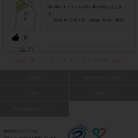
株式会社エクスクリエが運営する、レシートを活用したサ
寒い時にキャラメルの甘い香りがほっとしま
1つのアンケートにつき1人1回
ービスのモニター回答は、
す。
の参加とさせていただいております。
(2025 年 12 月 7 日 mikup・50 代・男性)
「チェーン名」「店舗名」「電話番
・レシート画像に
: 0
号」「購入日時」「対象商品名」「購入個数」「価格」
の全てが記載されていない場合
カフェモカの味わいが体に染み渡ります。
<<最初
<前
1
2
(2025 年 12 月 7 日 すねえもん・50 代・女
3
4
5
6
7
8
9
10
次>
最後>>
▼レシート画像について
性)
画像は、1つのアンケートにつき必ず1枚でお送りくだ
・
会員規約
掲載をお考えの企業様へ
: 0
さい。
FAQ
ご利用ガイド
・40㎝以上の長いレシートは必要事項が読み取れずポイン
ほどよい甘さとキャラメルの香りで美味しか
ったです。
ト付与対象外となる場合がございます。ご参加の際のレシー
個人情報の取扱いについて
(2025 年 12 月 7 日 にー・40 代・女性)
※レシートは折り曲げな
トは40㎝以内を推奨いたします。
いでください。
: 0
株式会社エクスクリエは
プライバシーマークを取得しています。