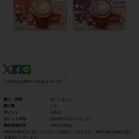
※本商品はSNSでの共有は
OK
です
購入・回答
終了しました
購入数
1
点
ポイント
249 pt
ポイント付与
2026年1月31日 (土)
まで
商品単価目安
498 円 (税込)
※商品単価目安に対してポイントを設定しております。実際の販売価格は異な
る場合がございます。