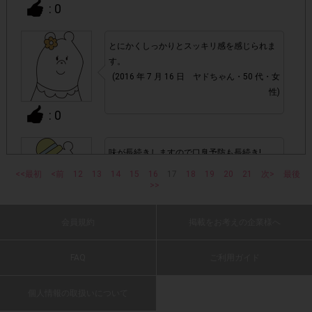
アカウントを停止
・悪質な投稿があった場合、
させていた
: 0
だくこともあります。
とにかくしっかりとスッキリ感を感じられま
・スマートフォン、携帯電話、タブレットPCにつきまし
す。
て、機種によってはアンケートに回答できない場合がござい
(2016 年 7 月 16 日 ヤドちゃん・50 代・女
ます。
性)
: 0
▼ポイント付与対象外
上記参加条件(対象商品・購入チェーン・回答期間・
・
味が長続きしますので口臭予防も長続き!
指定購入個数)以外
でのご参加
(2016 年 7 月 16 日 かほ・50 代・男性)
<<最初
<前
12
13
14
15
16
17
18
19
20
21
次>
最後
>>
・ECサイトやネットスーパーでのご購入
: 0
会員規約
掲載をお考えの企業様へ
・購入できなかった/指定個数を購入できなかった場合
FAQ
ご利用ガイド
これまでの商品とは違って爽やかな息遣いが
長く続きます。だまされたと思って一度おた
・他のサイトでの参加を含めて、1つのアンケートに対して
めし下さい。お勧めします。
個人情報の取扱いについて
同じレシート画像が投稿されている場合
(2016 年 7 月 16 日 cocoro0709・50 代・女