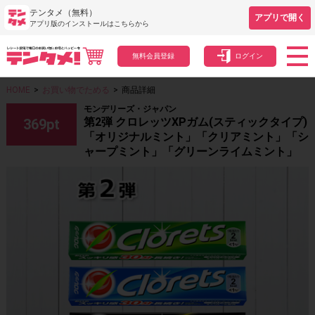
テンタメ（無料）
アプリで開く
アプリ版のインストールはこちらから
無料会員登録
ログイン
HOME
>
お買い物でためる
>
商品詳細
モンデリーズ・ジャパン
第2弾 クロレッツXPガム(スティックタイプ)
369
pt
「オリジナルミント」「クリアミント」「シ
ャープミント」「グリーンライムミント」