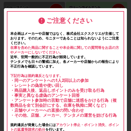
ご注意ください
本企画はメーカーや店舗ではなく、株式会社エクスクリエが主催して
おります。そのため、モニターであることは知られないようにご注意
ください。
在庫を含めた商品に関することや本企画に関しての質問等をお店の方
やメーカーにしないでください。
近年、世間一般的に不正行為が頻発しています。
テンタメでも日々の警戒に加え、各メーカーや店舗からの報告により
不正行為を確認しています。
下記行為は規約違反となります。
・同一のアンケートへの1人2回以上の参加
・レシートの偽造や使い回し
・商品購入後、返品しポイントのみを受け取る行為
・事実と異なる虚偽のアンケート回答
・アンケート参加時の言動で店舗に迷惑をかける行為（複
数商品を全て別会計にする、在庫を執拗に聞くなど）
・店舗やメーカーへの直接の問い合わせ
・その他、店舗、メーカー、テンタメの運営を妨げる行為
規約違反が発覚した場合には
アカウント停止・ポイント消失、ポイン
トの返還等請求の処分
を行います。