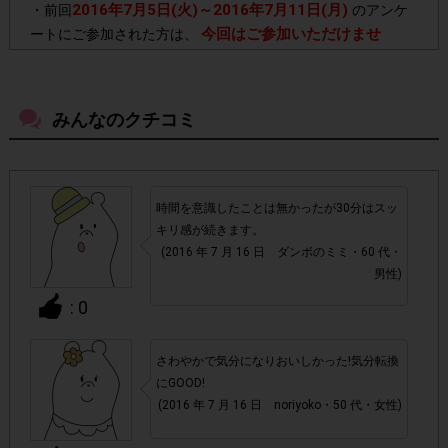
2016年7月5日(火)～2016年7月11日(月)
・前回
のアンケ
今回はご参加いただけませ
ートにご参加された方は、
ん。
「クロレッツXPガム(スティックタイ
・今回の対象商品は
みんなのクチコミ
プ)」
です。その他クロレッツシリーズ商品をご購入いただ
いても、 ポイント対象外となりますのでご注意ください。
時間を意識したことは無かったが30分はスッ
・店舗によって取扱いのない場合があります。予めご了承く
キリ感が続きます。
ださい。
(2016 年 7 月 16 日 ダンボのミミ・60 代・
男性)
・参加(申し込み)を回答前にしていただければ、募集人数が
: 0
上限に達しても、掲載期間内のアンケート回答が可能です。
さわやかで気分になりおいしかった!気分転換
・他サイトのテンタメを含め、1つのアンケートにつき1人1
にGOOD!
回の参加とさせていただいております。
(2016 年 7 月 16 日 noriyoko・50 代・女性)