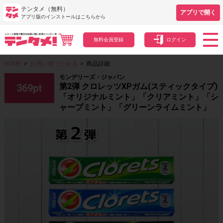
テンタメ（無料）
アプリで開く
アプリ版のインストールはこちらから
無料会員登録
ログイン
HOME
>
お買い物でためる
>
商品詳細
モンデリーズ・ジャパン
第2弾 クロレッツXPガム(スティックタイプ)
369
pt
「オリジナルミント」「クリアミント」「シ
ャープミント」「グリーンライムミント」