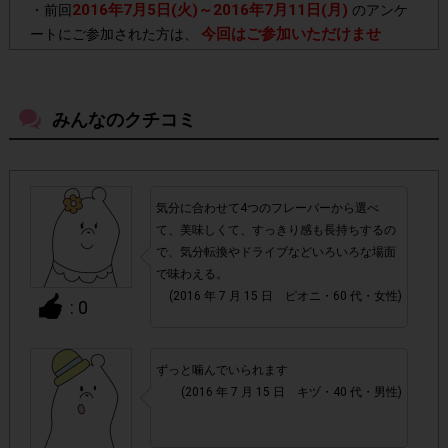
2016年7月5日(火)～2016年7月11日(月)
・前回
のアンケ
今回はご参加いただけませ
ートにご参加された方は、
ん。
「クロレッツXPガム(スティックタイ
・今回の対象商品は
みんなのクチコミ
プ)」
です。その他クロレッツシリーズ商品をご購入いただ
いても、 ポイント対象外となりますのでご注意ください。
気分に合わせて4つのフレーバーから選べ
・店舗によって取扱いのない場合があります。予めご了承く
て、美味しくて、すっきり感も長持ちするの
ださい。
で、気分転換やドライブなどいろいろな場面
で味わえる。
・参加(申し込み)を回答前にしていただければ、募集人数が
(2016 年 7 月 15 日 ピオニ・60 代・女性)
: 0
上限に達しても、掲載期間内のアンケート回答が可能です。
・他サイトのテンタメを含め、1つのアンケートにつき1人1
ずっと噛んでいられます
(2016 年 7 月 15 日 キヅ・40 代・男性)
回の参加とさせていただいております。