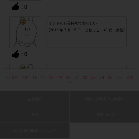
アカウントを停止
・悪質な投稿があった場合、
させていた
: 0
だくこともあります。
ミント味も長持ちで美味しい
・スマートフォン、携帯電話、タブレットPCにつきまし
(2016 年 7 月 15 日 ほねっこ・40 代・女性)
て、機種によってはアンケートに回答できない場合がござい
ます。
: 0
▼ポイント付与対象外
上記参加条件(対象商品・購入チェーン・回答期間・
・
スッキリ爽快な気分になります。
指定購入個数)以外
でのご参加
<<最初
<前
16
17
(2016 年 7 月 15 日 だいのじ・60 代・女性)
18
19
20
21
22
23
24
25
次>
最後
>>
・ECサイトやネットスーパーでのご購入
会員規約
掲載をお考えの企業様へ
: 0
・購入できなかった/指定個数を購入できなかった場合
FAQ
ご利用ガイド
個人的にはガムにミント系以外の拘りは無い
・他のサイトでの参加を含めて、1つのアンケートに対して
ので、価格重視でメーカー等は決めていな
個人情報の取扱いについて
同じレシート画像が投稿されている場合
い。
ただ、”NEW”となると何が違うのか試してみ