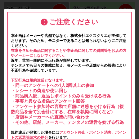
ご注意ください
本企画はメーカーや店舗ではなく、株式会社エクスクリエが主催して
おります。そのため、モニターであることは知られないようにご注意
ください。
在庫を含めた商品に関することや本企画に関しての質問等をお店の方
やメーカーにしないでください。
近年、世間一般的に不正行為が頻発しています。
テンタメでも日々の警戒に加え、各メーカーや店舗からの報告により
不正行為を確認しています。
下記行為は規約違反となります。
・同一のアンケートへの1人2回以上の参加
・レシートの偽造や使い回し
・商品購入後、返品しポイントのみを受け取る行為
・事実と異なる虚偽のアンケート回答
・アンケート参加時の言動で店舗に迷惑をかける行為（複
数商品を全て別会計にする、在庫を執拗に聞くなど）
・店舗やメーカーへの直接の問い合わせ
・その他、店舗、メーカー、テンタメの運営を妨げる行為
規約違反が発覚した場合には
アカウント停止・ポイント消失、ポイン
トの返還等請求の処分
を行います。