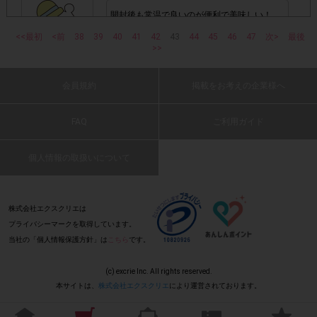
1つのアンケートにつき1人1回
ービスのモニター回答は、
開封後も常温で良いのが便利で美味しい！
の参加とさせていただいております。
(2026 年 5 月 6 日 dsas・40 代・男性)
<<最初
<前
38
39
40
41
42
43
44
45
46
47
次>
最後
>>
「チェーン名」「店舗名」「電話番
・レシート画像に
号」「購入日時」「対象商品名」「購入個数」「価格」
: 0
会員規約
掲載をお考えの企業様へ
の全てが記載されていない場合
FAQ
ご利用ガイド
簡単に美味しいカレーパンが出来て、しかも
▼レシート画像について
ヘルシーで良いです。
(2026 年 5 月 6 日 himeko_luna・60 代・女
個人情報の取扱いについて
画像は、1つのアンケートにつき必ず1枚でお送りく
・
性)
ださい。
: 0
株式会社エクスクリエは
・40㎝以上の長いレシートは必要事項が読み取れずポイン
プライバシーマークを取得しています。
美味しい！
ト付与対象外となる場合がございます。ご参加の際のレシー
当社の「個人情報保護方針」は
こちら
です。
(2026 年 5 月 6 日 hirota3・50 代・男性)
※レシートは折り曲げな
トは40㎝以内を推奨いたします。
いでください。
(c) excrie Inc. All rights reserved.
本サイトは、
株式会社エクスクリエ
により運営されております。
: 0
・レシート内に、他の商品が一緒に印字されていても問題