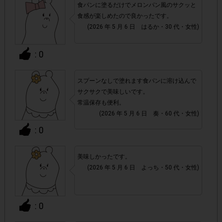
食パンに塗るだけでメロンパン風のサクッと
・参加(申し込み)を回答前にしていただければ、募集人数
食感が楽しめたので良かったです。
が上限に達しても、掲載期間内のアンケート回答が可能で
(2026 年 5 月 6 日 はるか・30 代・女性)
す。
: 0
・スマートフォン、携帯電話、タブレットPCにつきまし
て、機種によってはアンケートに回答できない場合がござい
スプーンなしで塗れます食パンに溶け込んで
ます。
サクサクで美味しいです。
常温保存も便利。
▼ポイント付与対象外
(2026 年 5 月 6 日 奏・60 代・女性)
チェックポイントの条件を満たしていない場合
: 0
・
・ECサイトやネットスーパー、リサイクルショップでのご
美味しかったです。
購入
(2026 年 5 月 6 日 よっち・50 代・女性)
・1つのアンケートにつき、お1人様あたり複数回の参加が
: 0
確認された場合。
株式会社エクスクリエが運営する、レシートを活用したサ