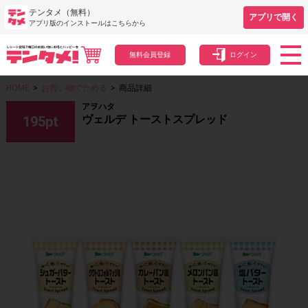
テンタメ（無料）
アプリで開く
アプリ版のインストールはこちらから
無料会員登録
ログイン
HOME
>
お買い物でためる
>
商品詳細
アヲハタ
ヴェルデ トーストスプレッド
195
pt