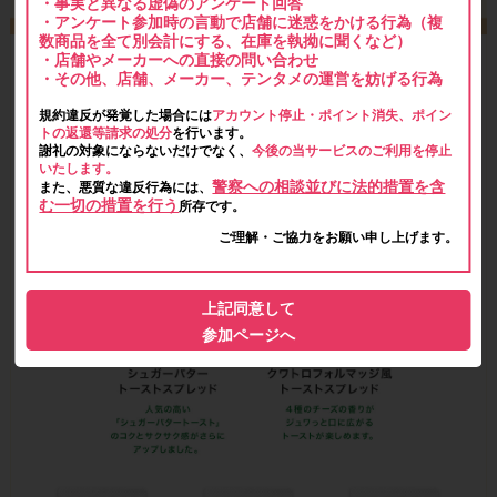
・事実と異なる虚偽のアンケート回答
・アンケート参加時の言動で店舗に迷惑をかける行為（複
数商品を全て別会計にする、在庫を執拗に聞くなど）
・店舗やメーカーへの直接の問い合わせ
・その他、店舗、メーカー、テンタメの運営を妨げる行為
規約違反が発覚した場合には
アカウント停止・ポイント消失、ポイン
トの返還等請求の処分
を行います。
謝礼の対象にならないだけでなく、
今後の当サービスのご利用を停止
いたします。
警察への相談並びに法的措置を含
また、悪質な違反行為には、
む一切の措置を行う
所存です。
ご理解・ご協力をお願い申し上げます。
上記同意して
参加ページへ