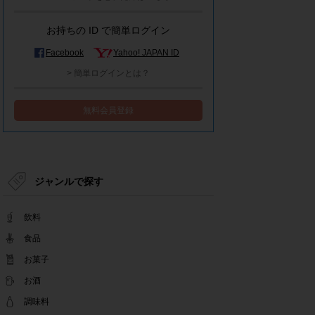
モラタメシステムメンテナンスによる一部サービ
ス停止のお知らせ
お持ちの ID で簡単ログイン
2022.12.15
事務局休業のお知らせ
Facebook
Yahoo! JAPAN ID
2022.12.08
> 簡単ログインとは？
【解消済み】yahoo簡単ログイン一時停止のお知
らせ
無料会員登録
2022.11.24
yahoo簡単ログイン一時停止のお知らせ
2022.08.29
モラタメサイトのシステムメンテナンスによる一
部サービス停止のお知らせ
ジャンルで探す
2022.08.01
事務局休業期間のお知らせ
飲料
2022.07.25
テンタメアプリのチェックイン機能終了(ガラポ
食品
ン、店長さん)のお知らせ
お菓子
2022.06.10
お酒
テンタメ事務局からのお願い
2022.04.22
調味料