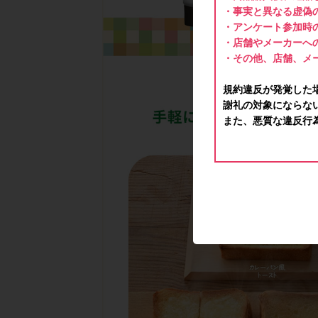
・事実と異なる虚偽
・アンケート参加時
・店舗やメーカーへ
・その他、店舗、メ
規約違反が発覚した
謝礼の対象にならな
また、悪質な違反行