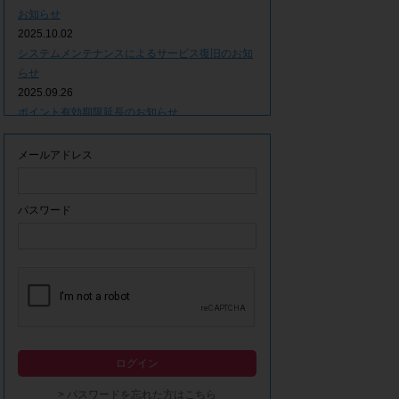
お知らせ
2025.10.02
システムメンテナンスによるサービス復旧のお知
らせ
2025.09.26
ポイント有効期限延長のお知らせ
2025.09.09
システムメンテナンスによるサービス一時停止の
メールアドレス
お知らせ
2025.06.05
ｘ(旧Twitter)での「簡単ログイン」停止のお知ら
パスワード
せ
2023.12.21
事務局休業期間につきまして
2023.04.21
【ゴールデンウィーク休業期間につきまして】
2023.02.14
システムメンテナンスによるサービス一時停止の
ログイン
お知らせ
2022.12.28
> パスワードを忘れた方はこちら