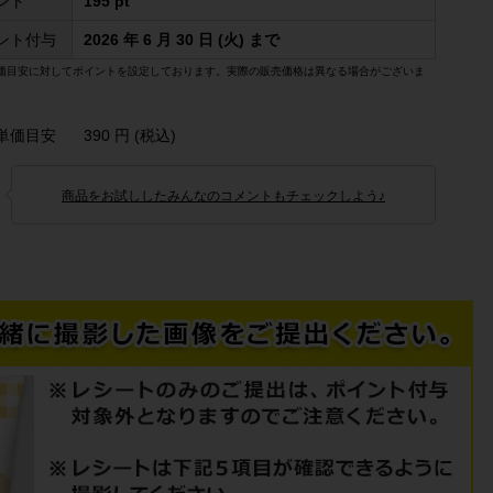
ント
195 pt
ント付与
2026 年 6 月 30 日 (火) まで
価目安に対してポイントを設定しております。実際の販売価格は異なる場合がございま
単価目安
390 円 (税込)
商品をお試ししたみんなのコメントもチェックしよう♪