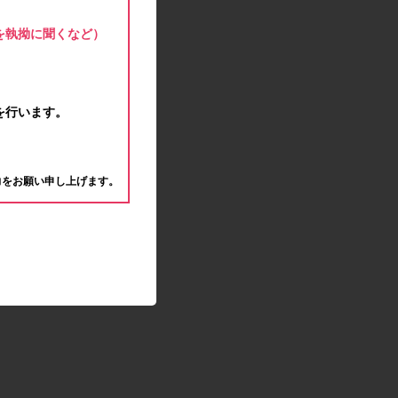
モラタメサイトのシステムメンテナンスによる一
部サービス停止のお知らせ
を執拗に聞くなど）
2020.04.22
ゴールデンウィーク休業期間のお知らせ
2020.04.02
新型コロナウイルス対策の影響につきまして
を行います。
2020.02.10
モラタメサイトのシステムメンテナンスによる一
。
部サービス停止のお知らせ
力をお願い申し上げます。
2019.12.04
事務局休業のお知らせ
2019.12.03
コツコツ貯めるコーナー終了のお知らせ
2019.10.09
モラタメサイトのシステムメンテナンスによる一
部サービス停止のお知らせ
2019.09.28
アンケート回答時に繰り返しエラーが発生してい
る状況につきまして
2019.09.11
モラタメサイトのシステムメンテナンスによる一