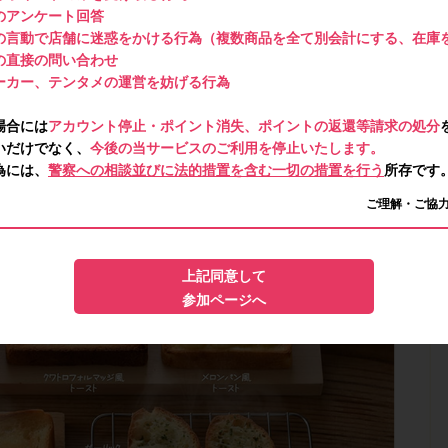
のアンケート回答
の言動で店舗に迷惑をかける行為（複数商品を全て別会計にする、在庫
の直接の問い合わせ
ーカー、テンタメの運営を妨げる行為
場合には
アカウント停止・ポイント消失、ポイントの返還等請求の処分
いだけでなく、
今後の当サービスのご利用を停止いたします。
為には、
警察への相談並びに法的措置を含む一切の措置を行う
所存です
ご理解・ご協
上記同意して
参加ページへ