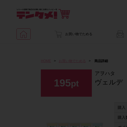
お買い物でためる
HOME
>
お買い物でためる
>
商品詳細
アヲハタ
195
ヴェルデ
pt
購入
購入