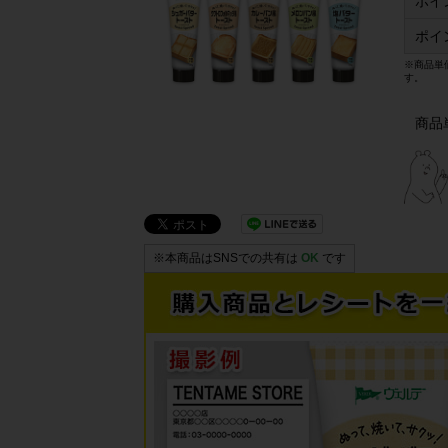
ポイ
ポイ
※商品単
す。
商品
※本商品はSNSでの共有は
OK
です