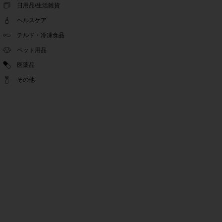
ゴールデンウィーク休業期間のお知らせ
日用品/生活雑貨
2022.04.14
ヘルスケア
問い合わせチャット機能復旧のお知らせ
2022.04.07
チルド・冷凍食品
問い合わせチャット機能の不具合につきまして
ペット用品
2022.03.24
医薬品
Pex交換の再開のお知らせ
2022.03.22
その他
PeX交換停止のお知らせ
2022.01.12
Pex交換の再開のお知らせ
2022.01.05
PeX交換停止のお知らせ
2021.12.16
事務局休業のお知らせ
2021.08.02
事務局休業のお知らせ
2021.04.27
ゴールデンウィーク休業期間のお知らせ
2021.01.25
テンタメ事務局からのお願い