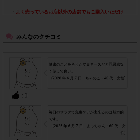
よく売っているお店以外の店舗でもご購入いただけ
・
ます。
みんなのクチコミ
・店舗によって取扱いのない場合があります。予めご了承
ください。
・参加(申し込み)を回答前にしていただければ、募集人数
健康のことを考えたマヨネーズだと罪悪感な
が上限に達しても、掲載期間内のアンケート回答が可能で
く使えて良い。
す。
(2026 年 6 月 7 日 ちゃのこ・40 代・女性)
・スマートフォン、携帯電話、タブレットPCにつきまし
: 0
て、機種によってはアンケートに回答できない場合がござい
ます。
毎日のサラダで免疫ケアが出来るのは魅力的
です。
▼ポイント付与対象外
(2026 年 6 月 7 日 よっちゃん・60 代・女
性)
チェックポイントの条件を満たしていない場合
・