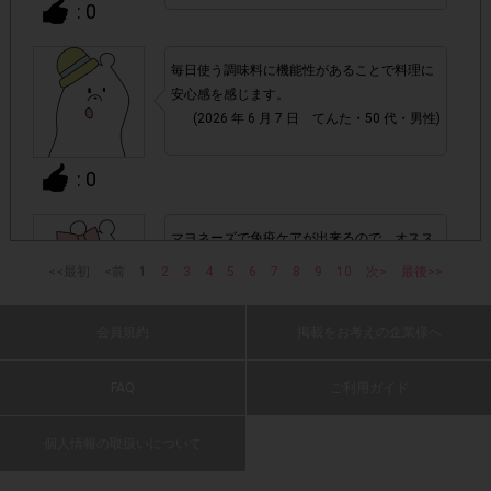
: 0
・ECサイトやネットスーパー、リサイクルショップでのご
購入
毎日使う調味料に機能性があることで料理に
安心感を感じます。
(2026 年 6 月 7 日 てんた・50 代・男性)
・1つのアンケートにつき、お1人様あたり複数回の参加が
確認された場合。
: 0
株式会社エクスクリエが運営する、レシートを活用したサ
1つのアンケートにつき1人1回
ービスのモニター回答は、
の参加とさせていただいております。
マヨネーズで免疫ケアが出来るので、オスス
メです。
<<最初
<前
1
2
3
4
5
6
7
8
9
10
次>
最後>>
(2026 年 6 月 7 日 太陽・20 代・女性)
「チェーン名」「店舗名」「電話番
・レシート画像に
号」「購入日時」「対象商品名」「購入個数」「価格」
会員規約
掲載をお考えの企業様へ
: 0
の全てが記載されていない場合
FAQ
ご利用ガイド
▼レシート画像について
味はいつものマヨネーズと変わりなくそのま
ま使えるのでいい商品だと思います。
画像は、1つのアンケートにつき必ず1枚でお送りく
・
個人情報の取扱いについて
毎日の食事にとりいれるだけなので手軽なの
ださい。
がいいですね。