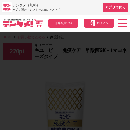
テンタメ（無料）
アプリで開く
アプリ版のインストールはこちらから
無料会員登録
ログイン
HOME
>
お買い物でためる
>
商品詳細
キユーピー
キユーピー 免疫ケア 酢酸菌GK－1マヨネ
220
pt
ーズタイプ