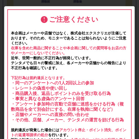
ご注意ください
本企画はメーカーや店舗ではなく、株式会社エクスクリエが主催して
おります。そのため、モニターであることは知られないようにご注意
ください。
在庫を含めた商品に関することや本企画に関しての質問等をお店の方
やメーカーにしないでください。
近年、世間一般的に不正行為が頻発しています。
テンタメでも日々の警戒に加え、各メーカーや店舗からの報告により
不正行為を確認しています。
下記行為は規約違反となります。
・同一のアンケートへの1人2回以上の参加
・レシートの偽造や使い回し
・商品購入後、返品しポイントのみを受け取る行為
・事実と異なる虚偽のアンケート回答
・アンケート参加時の言動で店舗に迷惑をかける行為（複
数商品を全て別会計にする、在庫を執拗に聞くなど）
・店舗やメーカーへの直接の問い合わせ
・その他、店舗、メーカー、テンタメの運営を妨げる行為
規約違反が発覚した場合には
アカウント停止・ポイント消失、ポイン
トの返還等請求の処分
を行います。