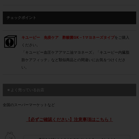
チェックポイント
キユーピー 免疫ケア 酢酸菌GK－1マヨネーズタイプ
をご購入
ください。
「キユーピー血圧ケアアマニ油マヨネーズ」「キユーピー内臓脂
肪ケアフィッテ」など類似商品との間違いにお気をつけくださ
い。
■ よく売っているお店
全国のスーパーマーケットなど
【必ずご確認ください】注意事項はこちら！