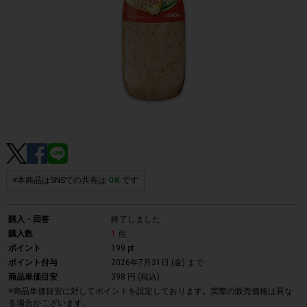
※本商品はSNSでの共有は
OK
です
購入・回答
終了しました
購入数
1
点
ポイント
199 pt
ポイント付与
2026年7月31日 (金)
まで
商品単価目安
398 円 (税込)
※商品単価目安に対してポイントを設定しております。実際の販売価格は異な
る場合がございます。