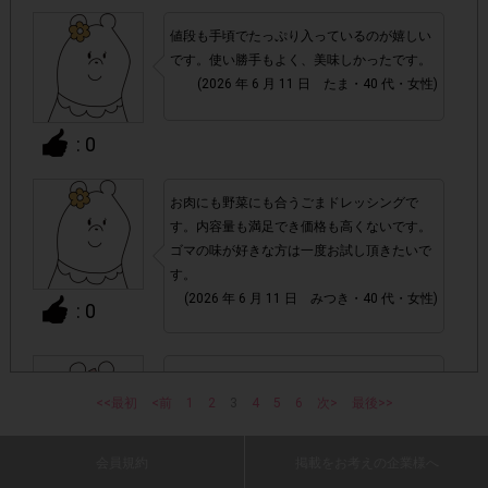
購入
値段も手頃でたっぷり入っているのが嬉しい
です。使い勝手もよく、美味しかったです。
・1つのアンケートにつき、お1人様あたり複数回の参加が
(2026 年 6 月 11 日 たま・40 代・女性)
確認された場合。
株式会社エクスクリエが運営する、レシートを活用したサ
: 0
1つのアンケートにつき1人1回
ービスのモニター回答は、
の参加とさせていただいております。
お肉にも野菜にも合うごまドレッシングで
「チェーン名」「店舗名」「電話番
・レシート画像に
す。内容量も満足でき価格も高くないです。
ゴマの味が好きな方は一度お試し頂きたいで
号」「購入日時」「対象商品名」「購入個数」「価格」
す。
の全てが記載されていない場合
(2026 年 6 月 11 日 みつき・40 代・女性)
: 0
▼レシート画像について
画像は、1つのアンケートにつき必ず1枚でお送りくだ
・
ごまの風味も良くサラダだけでなく、冷しゃ
さい。
<<最初
<前
ぶなどにも良く合います。大容量も嬉しいで
1
2
3
4
5
6
次>
最後>>
す。
(2026 年 6 月 11 日 あっすん・30 代・女性)
・40㎝以上の長いレシートは必要事項が読み取れずポイン
会員規約
掲載をお考えの企業様へ
: 0