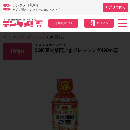
テンタメ（無料）
アプリで開く
アプリ版のインストールはこちらから
無料会員登録
ログイン
HOME
>
お買い物でためる
>
商品詳細
エスエスケイフーズ
SSK 直火焙煎ごまドレッシング490ml③
199
pt