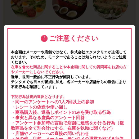
ご注意ください
本企画はメーカーや店舗ではなく、株式会社エクスクリエが主催して
おります。そのため、モニターであることは知られないようにご注意
ください。
在庫を含めた商品に関することや本企画に関しての質問等をお店の方
やメーカーにしないでください。
近年、世間一般的に不正行為が頻発しています。
テンタメでも日々の警戒に加え、各メーカーや店舗からの報告により
不正行為を確認しています。
下記行為は規約違反となります。
・同一のアンケートへの1人2回以上の参加
・レシートの偽造や使い回し
・商品購入後、返品しポイントのみを受け取る行為
・事実と異なる虚偽のアンケート回答
・アンケート参加時の言動で店舗に迷惑をかける行為（複
数商品を全て別会計にする、在庫を執拗に聞くなど）
・店舗やメーカーへの直接の問い合わせ
・その他、店舗、メーカー、テンタメの運営を妨げる行為