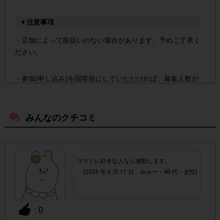
▼注意事項
・店舗によって取扱いのない場合があります。予めご了承く
ださい。
・参加(申し込み)を回答前にしていただければ、募集人数が
上限に達しても、掲載期間内のアンケート回答が可能です。
みんなのクチコミ
・スマートフォン、携帯電話、タブレットPCにつきまし
て、機種によってはアンケートに回答できない場合がござい
ます。
ゴマドレ好きな人なら感動します。
▼ポイント付与対象外
(2026 年 6 月 11 日 みゅー・40 代・女性)
チェックポイントの条件を満たしていない場合
・
: 0
・ECサイトやネットスーパー、リサイクルショップでのご