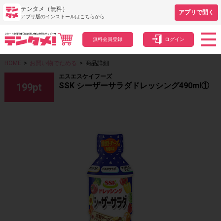
テンタメ（無料）
アプリで開く
アプリ版のインストールはこちらから
無料会員登録
ログイン
HOME
>
お買い物でためる
>
商品詳細
エスエスケイフーズ
SSK シーザーサラダドレッシング490ml①
199
pt