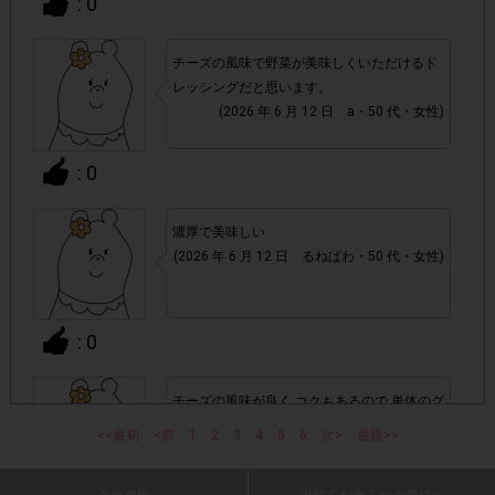
: 0
・ECサイトやネットスーパー、リサイクルショップでのご
購入
チーズの風味で野菜が美味しくいただけるド
レッシングだと思います。
・1つのアンケートにつき、お1人様あたり複数回の参加が
(2026 年 6 月 12 日 a・50 代・女性)
確認された場合。
株式会社エクスクリエが運営する、レシートを活用したサ
: 0
1つのアンケートにつき1人1回
ービスのモニター回答は、
の参加とさせていただいております。
濃厚で美味しい
「チェーン名」「店舗名」「電話番
・レシート画像に
(2026 年 6 月 12 日 るねぱわ・50 代・女性)
号」「購入日時」「対象商品名」「購入個数」「価格」
の全てが記載されていない場合
: 0
▼レシート画像について
チーズの風味が良く コクもあるので 単体のグ
画像は、1つのアンケートにつき必ず1枚でお送りくだ
・
リーンサラダでも食がすすみます。マカロニ
さい。
<<最初
<前
1
2
3
4
5
6
次>
最後>>
サラダ等にも合いそうだし 他のレシピや料理
法も試してみたいです。