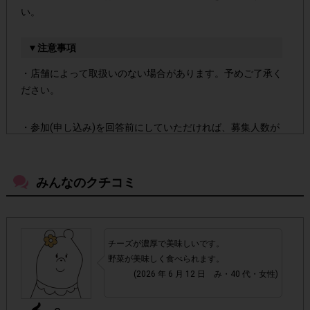
い。
▼注意事項
・店舗によって取扱いのない場合があります。予めご了承く
ださい。
・参加(申し込み)を回答前にしていただければ、募集人数が
上限に達しても、掲載期間内のアンケート回答が可能です。
みんなのクチコミ
・スマートフォン、携帯電話、タブレットPCにつきまし
て、機種によってはアンケートに回答できない場合がござい
ます。
チーズが濃厚で美味しいです。
▼ポイント付与対象外
野菜が美味しく食べられます。
(2026 年 6 月 12 日 み・40 代・女性)
チェックポイントの条件を満たしていない場合
・