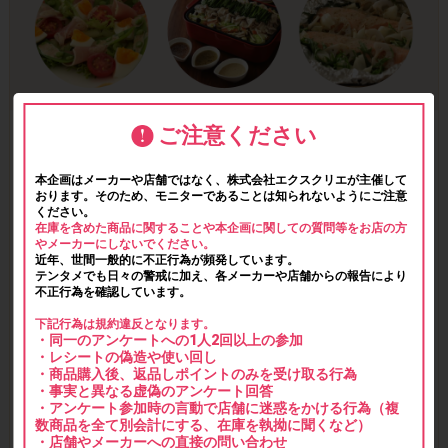
ご注意ください
本企画はメーカーや店舗ではなく、株式会社エクスクリエが主催して
おります。そのため、モニターであることは知られないようにご注意
ください。
在庫を含めた商品に関することや本企画に関しての質問等をお店の方
やメーカーにしないでください。
近年、世間一般的に不正行為が頻発しています。
テンタメでも日々の警戒に加え、各メーカーや店舗からの報告により
不正行為を確認しています。
下記行為は規約違反となります。
・同一のアンケートへの1人2回以上の参加
・レシートの偽造や使い回し
・商品購入後、返品しポイントのみを受け取る行為
・事実と異なる虚偽のアンケート回答
・アンケート参加時の言動で店舗に迷惑をかける行為（複
数商品を全て別会計にする、在庫を執拗に聞くなど）
・店舗やメーカーへの直接の問い合わせ