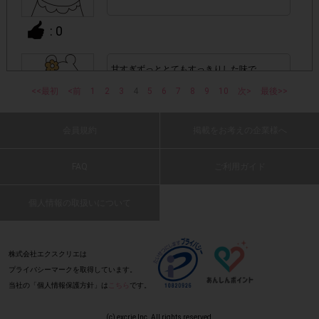
アカウントを停止
・悪質な投稿があった場合、
させていた
: 0
だくこともあります。
甘すぎずっととてもすっきりした味で
・スマートフォン、携帯電話、タブレットPCにつきまし
とても美味しいと思います!
<<最初
<前
1
2
3
4
5
6
7
8
9
10
次>
最後>>
て、機種によってはアンケートに回答できない場合がござい
(2016 年 12 月 31 日 さな・50 代・女性)
ます。
会員規約
掲載をお考えの企業様へ
: 0
▼ポイント付与対象外
FAQ
ご利用ガイド
上記参加条件(対象商品・購入チェーン・回答期間・
・
甘くなく、爽やかなグレープフルーツの味が
指定購入本数)以外
でのご参加
しました。
個人情報の取扱いについて
(2016 年 12 月 31 日 コナモン・60 代・男
性)
・ECサイトやネットスーパーでのご購入
: 0
株式会社エクスクリエは
プライバシーマークを取得しています。
・購入できなかった/指定本数を購入できなかった場合
当社の「個人情報保護方針」は
こちら
です。
酔っぱらえます!
(2016 年 12 月 31 日 わたし・50 代・男性)
・他のサイトでの参加を含めて、1つのアンケートに対して
(c) excrie Inc. All rights reserved.