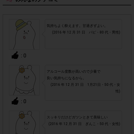
・現在、2016年12月21日(水)～2016年12月31日(土)掲載に
「-196℃ストロングゼロ〈ダブルレモン〉 350ml」
て
お1人様各アンケート1
のアンケートも実施していますが、
気持ちよく酔えます。甘過ぎずよい。
回ずつのご参加が可能です。
(2016 年 12 月 31 日 パピ・80 代・男性)
・12月中旬よりリニューアルパッケージでの販売も開始し
新旧どちらのパッケージをご購入いただ
ておりますが、
: 0
いても対象
です。
アルコール度数が高いので少量で
・店舗によって取扱いのない場合があります。予めご了承く
良い気持ちになるから。
ださい。
(2016 年 12 月 31 日 1月21日・50 代・女
性)
・参加(申し込み)を回答前にしていただければ、募集人数が
: 0
上限に達しても、掲載期間内のアンケート回答が可能です。
スッキリだけどガツンときて美味しい
・他サイトのテンタメを含め、1つのアンケートにつき1人1
(2016 年 12 月 31 日 ぎんこ・50 代・女性)
回の参加とさせていただいております。