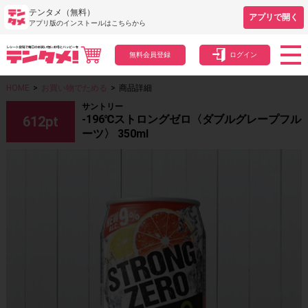
テンタメ（無料）
アプリで開く
アプリ版のインストールはこちらから
無料会員登録
ログイン
HOME
>
お買い物でためる
>
商品詳細
サントリー
-196℃ストロングゼロ〈ダブルグレープフル
612
pt
ーツ〉 350ml