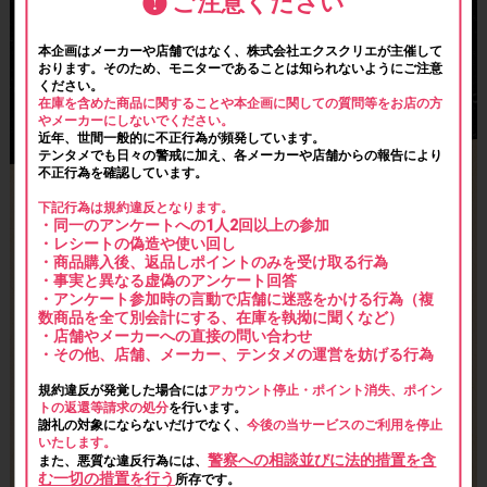
ご注意ください
本企画はメーカーや店舗ではなく、株式会社エクスクリエが主催して
おります。そのため、モニターであることは知られないようにご注意
ください。
在庫を含めた商品に関することや本企画に関しての質問等をお店の方
やメーカーにしないでください。
近年、世間一般的に不正行為が頻発しています。
テンタメでも日々の警戒に加え、各メーカーや店舗からの報告により
不正行為を確認しています。
下記行為は規約違反となります。
・同一のアンケートへの1人2回以上の参加
・レシートの偽造や使い回し
・商品購入後、返品しポイントのみを受け取る行為
・事実と異なる虚偽のアンケート回答
・アンケート参加時の言動で店舗に迷惑をかける行為（複
数商品を全て別会計にする、在庫を執拗に聞くなど）
・店舗やメーカーへの直接の問い合わせ
・その他、店舗、メーカー、テンタメの運営を妨げる行為
規約違反が発覚した場合には
アカウント停止・ポイント消失、ポイン
トの返還等請求の処分
を行います。
謝礼の対象にならないだけでなく、
今後の当サービスのご利用を停止
いたします。
警察への相談並びに法的措置を含
また、悪質な違反行為には、
む一切の措置を行う
所存です。