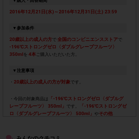
▼購入・回答期間
2016年12月21日(水)～2016年12月31日(土) 23:59
▼参加条件
20歳以上の成人の方
全国のコンビニエンスストア
で
で
-196℃ストロングゼロ〈ダブルグレープフルーツ〉
350ml
4本
を
ご購入いただいた方。
▼注意事項
20歳以上の成人の方が対象
・
です。
「-196℃ストロングゼロ〈ダブルグ
・今回の対象商品は
レープフルーツ〉 350ml」
「-196℃ストロングゼ
です。
ロ〈ダブルグレープフルーツ〉 500ml」
その他
や
「-196℃ストロングゼロ」シリーズ
をご購入いただいて
も、ポイント対象外となりますのでご注意ください。
みんなのクチコミ