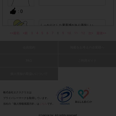
アカウントを停止
・悪質な投稿があった場合、
させていた
: 0
だくこともあります。
しっかりとした果実感があり美味しい。
・スマートフォン、携帯電話、タブレットPCにつきまし
(2016 年 12 月 31 日 あさ・50 代・男性)
<<最初
<前
3
4
5
6
7
8
9
10
11
12
次>
最後>>
て、機種によってはアンケートに回答できない場合がござい
ます。
会員規約
掲載をお考えの企業様へ
: 0
▼ポイント付与対象外
FAQ
ご利用ガイド
上記参加条件(対象商品・購入チェーン・回答期間・
・
スッキリ♪
指定購入本数)以外
でのご参加
(2016 年 12 月 31 日 きんきん・50 代・男
個人情報の取扱いについて
性)
・ECサイトやネットスーパーでのご購入
: 0
株式会社エクスクリエは
プライバシーマークを取得しています。
・購入できなかった/指定本数を購入できなかった場合
当社の「個人情報保護方針」は
こちら
です。
スッキリ爽やかです。
(2016 年 12 月 31 日 みそしる・30 代・女
・他のサイトでの参加を含めて、1つのアンケートに対して
(c) excrie Inc. All rights reserved.
性)