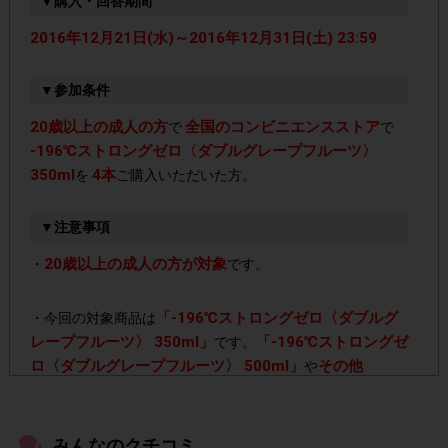
▼購入・回答期間
2016年12月21日(水)～2016年12月31日(土) 23:59
▼参加条件
20歳以上の成人の方
全国のコンビニエンスストア
で
で
-196℃ストロングゼロ〈ダブルグレープフルーツ〉
350ml
4本
を
ご購入いただいた方。
▼注意事項
20歳以上の成人の方が対象
・
です。
「-196℃ストロングゼロ〈ダブルグ
・今回の対象商品は
レープフルーツ〉 350ml」
「-196℃ストロングゼ
です。
ロ〈ダブルグレープフルーツ〉 500ml」
その他
や
「-196℃ストロングゼロ」シリーズ
をご購入いただいて
も、ポイント対象外となりますのでご注意ください。
みんなのクチコミ