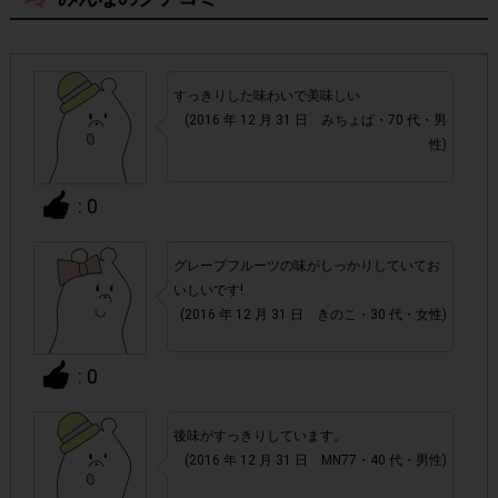
・現在、2016年12月21日(水)～2016年12月31日(土)掲載に
「-196℃ストロングゼロ〈ダブルレモン〉 350ml」
て
お1人様各アンケート1
のアンケートも実施していますが、
すっきりした味わいで美味しい
回ずつのご参加が可能です。
(2016 年 12 月 31 日 みちょぱ・70 代・男
性)
・12月中旬よりリニューアルパッケージでの販売も開始し
新旧どちらのパッケージをご購入いただ
ておりますが、
: 0
いても対象
です。
グレープフルーツの味がしっかりしていてお
・店舗によって取扱いのない場合があります。予めご了承く
いしいです!
ださい。
(2016 年 12 月 31 日 きのこ・30 代・女性)
・参加(申し込み)を回答前にしていただければ、募集人数が
: 0
上限に達しても、掲載期間内のアンケート回答が可能です。
後味がすっきりしています。
・他サイトのテンタメを含め、1つのアンケートにつき1人1
(2016 年 12 月 31 日 MN77・40 代・男性)
回の参加とさせていただいております。