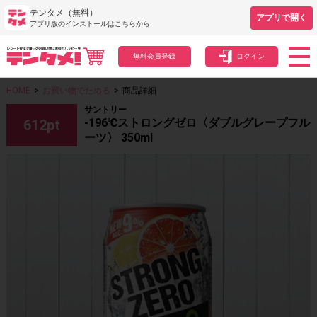
テンタメ（無料）
アプリで開く
アプリ版のインストールはこちらから
無料会員登録
ログイン
HOME
>
お買い物でためる
>
商品詳細
サントリー
-196℃ストロングゼロ〈ダブルグレープフル
612
pt
ーツ〉 350ml