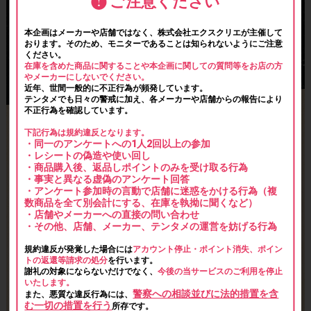
ご注意ください
本企画はメーカーや店舗ではなく、株式会社エクスクリエが主催して
おります。そのため、モニターであることは知られないようにご注意
ください。
在庫を含めた商品に関することや本企画に関しての質問等をお店の方
やメーカーにしないでください。
近年、世間一般的に不正行為が頻発しています。
テンタメでも日々の警戒に加え、各メーカーや店舗からの報告により
不正行為を確認しています。
下記行為は規約違反となります。
・同一のアンケートへの1人2回以上の参加
・レシートの偽造や使い回し
・商品購入後、返品しポイントのみを受け取る行為
・事実と異なる虚偽のアンケート回答
・アンケート参加時の言動で店舗に迷惑をかける行為（複
数商品を全て別会計にする、在庫を執拗に聞くなど）
・店舗やメーカーへの直接の問い合わせ
・その他、店舗、メーカー、テンタメの運営を妨げる行為
規約違反が発覚した場合には
アカウント停止・ポイント消失、ポイン
トの返還等請求の処分
を行います。
謝礼の対象にならないだけでなく、
今後の当サービスのご利用を停止
いたします。
警察への相談並びに法的措置を含
また、悪質な違反行為には、
む一切の措置を行う
所存です。