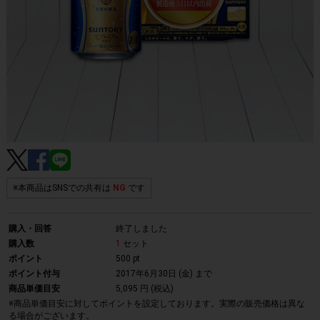
※本商品はSNSでの共有は
NG
です
購入・回答
終了しました
購入数
1
セット
ポイント
500 pt
ポイント付与
2017年6月30日 (金)
まで
商品単価目安
5,095 円 (税込)
※商品単価目安に対してポイントを設定しております。実際の販売価格は異な
る場合がございます。