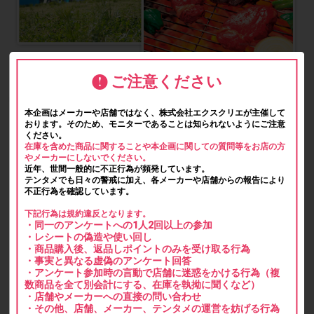
ご注意ください
本企画はメーカーや店舗ではなく、株式会社エクスクリエが主催して
おります。そのため、モニターであることは知られないようにご注意
ください。
在庫を含めた商品に関することや本企画に関しての質問等をお店の方
やメーカーにしないでください。
近年、世間一般的に不正行為が頻発しています。
テンタメでも日々の警戒に加え、各メーカーや店舗からの報告により
不正行為を確認しています。
下記行為は規約違反となります。
・同一のアンケートへの1人2回以上の参加
・レシートの偽造や使い回し
・商品購入後、返品しポイントのみを受け取る行為
・事実と異なる虚偽のアンケート回答
・アンケート参加時の言動で店舗に迷惑をかける行為（複
数商品を全て別会計にする、在庫を執拗に聞くなど）
・店舗やメーカーへの直接の問い合わせ
・その他、店舗、メーカー、テンタメの運営を妨げる行為