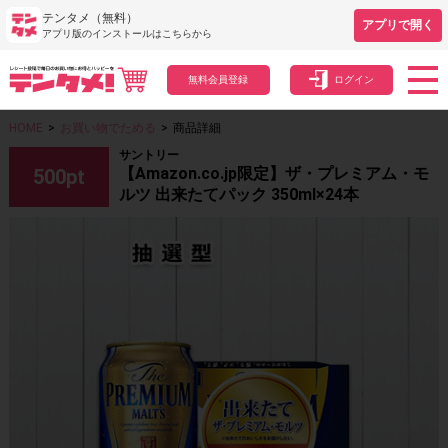
テンタメ（無料）
アプリで開く
アプリ版のインストールはこちらから
無料会員登録
ログイン
HOME
>
お買い物でためる
>
商品詳細
サントリー
【Amazon.co.jp限定】ザ・プレミアム・モ
500
pt
ルツ 出来たてパック 350ml×24本