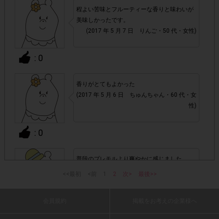
てください。商品が到着する前に注文キャンセルをされ
程よい苦味とフルーティーな香りと味わいが
た場合ポイント付与対象外となります。
美味しかったです。
(2017 年 5 月 7 日 りんご・50 代・女性)
商品が届いた後の「領収書/購入明細書」のペー
・必ず、
: 0
ジを撮影してください。
(「2017/○/○に配達しました」を
記載がある状態です。)「未発送」の状態の「領収書/購入明
細書」ページ画像を提出いただいても不備となります。
香りがとてもよかった
(2017 年 5 月 6 日 ちゅんちゃん・60 代・女
性)
・商品単価目安につきましては、あくまでも目安の価格とな
実際の購入価格につきましては、変動する可能
ります。
: 0
性がございますのでAmazon.co.jpページ上の価格をご
確認ください。また、付与されるポイントは一律です。
普段のプレモルより爽やかに感じました。
(2017 年 5 月 6 日 sr・40 代・男性)
・今回Amazon.co.jpでの購入限定です。Amazon.co.jpのご
<<最初
<前
1
2
次>
最後>>
Amazon.co.jp(無料)
利用は
への会員登録が必要です。
会員規約
掲載をお考えの企業様へ
: 0
2017年4月
・商品お届けは4月28日(金)以降となります。