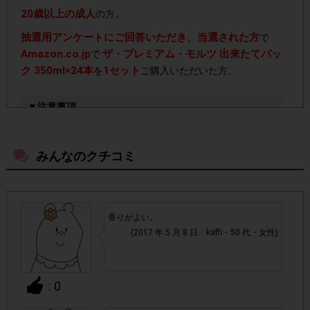
20歳以上の成人
の方。
抽選用アンケートにご回答いただき、当選された方
で
Amazon.co.jp
ザ・プレミアム・モルツ 出来たてパッ
で
ク 350ml×24本
1セット
を
ご購入いただいた方。
▼注意事項
「抽選テンタメ」対象アンケート
・今回は
となります。
当選された方がご参
抽選用アンケートにご回答いただき、
みんなのクチコミ
加いただけます。
ご当選結果を確認してから商品のご購入
をしていただきますようお願いいたします。
香りがよい。
必ず、本ページに記載している、Amazon.co.jp専用
・
(2017 年 5 月 8 日 kaffi・50 代・女性)
購入ページより、購入してください。
本ページ上に記載
しているAmazon.co.jp専用の購入ページ以外で購入された
場合はポイント付与対象外となります。
: 0
必ず商品が到着し試飲した後、アンケート回答を行っ
・