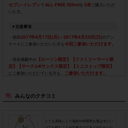
セブン-イレブン
ALL-FREE 350ml
5本
で
を
ご購入いただ
いた方。
▼注意事項
2017年4月17日(月)～2017年4月23日(日)
・前回
のアン
今回ご参加いただけます。
ケートにご参加いただいた方も
【ローソン限定】【ファミリーマート限
・現在掲載中の
定】【サークルKサンクス限定】【ミニストップ限定】
ご参加いただけます。
にご参加いただいている方も、
「ALL-FREE 250ml」や「ALL-FREE
・今回は
500ml」、その他シリーズ
みんなのクチコミ
ポイ
をご購入いただいても、
ント対象外
となりますのでご注意ください。
5本
・ご購入本数は
です。5本に満たない数をご購入いただ
とても美味しくて場所や時間帯を選ばずにい
いた場合はポイント付与対象外となります。
つでも飲むことが出来るのでありがたかった