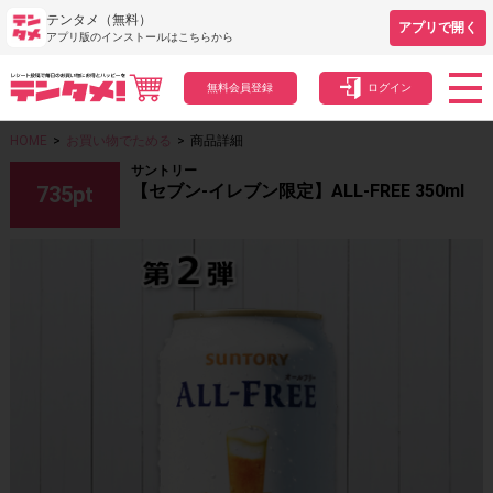
テンタメ（無料）
アプリで開く
アプリ版のインストールはこちらから
無料会員登録
ログイン
HOME
>
お買い物でためる
>
商品詳細
サントリー
【セブン-イレブン限定】ALL-FREE 350ml
735
pt