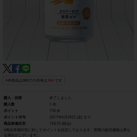
※本商品はSNSでの共有は
NG
です
購入・回答
終了しました
購入数
5
本
ポイント
735 pt
ポイント付与
2017年6月30日 (金)
まで
商品単価目安
150 円 (税込)
※商品単価目安に対してポイントを設定しております。実際の販売価格は異な
る場合がございます。