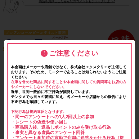
商品をお試ししたみんなのコメントもチェックしよう♪
ご注意ください
本企画はメーカーや店舗ではなく、株式会社エクスクリエが主催して
おります。そのため、モニターであることは知られないようにご注意
ください。
在庫を含めた商品に関することや本企画に関しての質問等をお店の方
やメーカーにしないでください。
近年、世間一般的に不正行為が頻発しています。
テンタメでも日々の警戒に加え、各メーカーや店舗からの報告により
不正行為を確認しています。
下記行為は規約違反となります。
・同一のアンケートへの1人2回以上の参加
・レシートの偽造や使い回し
・商品購入後、返品しポイントのみを受け取る行為
・事実と異なる虚偽のアンケート回答
・アンケート参加時の言動で店舗に迷惑をかける行為（複