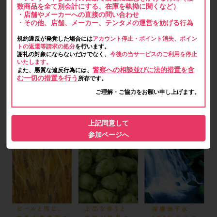
数商品を全て別会計にする、在庫を執拗に聞くなど）
・店舗やメーカーへの直接の問い合わせ
・その他、店舗、メーカー、テンタメの運営を妨げる行為
規約違反が発覚した場合には
アカウント停止・ポイント消失、ポイン
トの返還等請求の処分
を行います。
謝礼の対象にならないだけでなく、
今後の当サービスのご利用を停止
いたします。
警察への相談並びに法的措置を含
また、悪質な違反行為には、
む一切の措置を行う
所存です。
ご理解・ご協力をお願い申し上げます。
上記同意して
参加ページへ