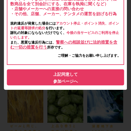
数商品を全て別会計にする、在庫を執拗に聞くなど）
・店舗やメーカーへの直接の問い合わせ
・その他、店舗、メーカー、テンタメの運営を妨げる行為
規約違反が発覚した場合には
アカウント停止・ポイント消失、ポイン
トの返還等請求の処分
を行います。
謝礼の対象にならないだけでなく、
今後の当サービスのご利用を停止
いたします。
警察への相談並びに法的措置を含
また、悪質な違反行為には、
む一切の措置を行う
所存です。
ご理解・ご協力をお願い申し上げます。
上記同意して
参加ページへ