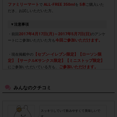
ファミリーマート
ALL-FREE 350ml
5本
で
を
ご購入いた
だき、お試しいただいた方。
▼注意事項
2017年4月17日(月)～2017年5月7日(日)
・前回
のアンケ
今回ご参加いただけます。
ートにご参加いただいた方も
【セブン-イレブン限定】【ローソン限
・現在掲載中の
定】【サークルKサンクス限定】【ミニストップ限定】
ご参加いただけます。
にご参加いただいている方も、
「ALL-FREE 250ml」や「ALL-FREE
・今回は
500ml」、その他シリーズ
みんなのクチコミ
ポイ
をご購入いただいても、
ント対象外
となりますのでご注意ください。
5本
・ご購入本数は
です。5本に満たない数をご購入いただ
スッキリしていて飲みやすくて美味しいで
いた場合はポイント付与対象外となります。
す。