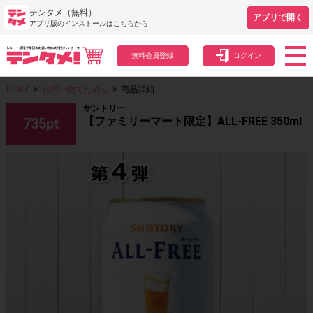
テンタメ（無料）
アプリで開く
アプリ版のインストールはこちらから
無料会員登録
ログイン
HOME
>
お買い物でためる
>
商品詳細
サントリー
【ファミリーマート限定】ALL-FREE 350ml
735
pt