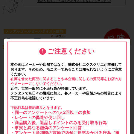
商品をお試ししたみんなのコメントもチェックしよう♪
ご注意ください
本企画はメーカーや店舗ではなく、株式会社エクスクリエが主催して
おります。そのため、モニターであることは知られないようにご注意
ください。
在庫を含めた商品に関することや本企画に関しての質問等をお店の方
やメーカーにしないでください。
近年、世間一般的に不正行為が頻発しています。
テンタメでも日々の警戒に加え、各メーカーや店舗からの報告により
不正行為を確認しています。
下記行為は規約違反となります。
・同一のアンケートへの1人2回以上の参加
・レシートの偽造や使い回し
・商品購入後、返品しポイントのみを受け取る行為
・事実と異なる虚偽のアンケート回答
・アンケート参加時の言動で店舗に迷惑をかける行為（複