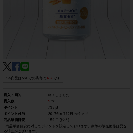
※本商品はSNSでの共有は
NG
です
購入・回答
終了しました
購入数
5
本
ポイント
735 pt
ポイント付与
2017年6月30日 (金)
まで
商品単価目安
150 円 (税込)
※商品単価目安に対してポイントを設定しております。実際の販売価格は異な
る場合がございます。