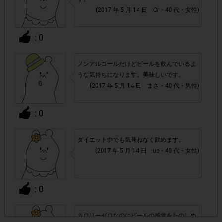
(2017 年 5 月 14 日 Cr・40 代・女性)
・20歳以上の成人の方が対象です。
: 0
・店舗によって取扱いのない場合があります。予めご了承く
ださい。
ノンアルコールだけどビールを飲んでいるよ
うな気持ちになります。美味しいです。
・参加(申し込み)を回答前にしていただければ、募集人数が
(2017 年 5 月 14 日 まさ・40 代・男性)
上限に達しても、掲載期間内のアンケート回答が可能です。
: 0
・他サイトのテンタメを含め、1つのアンケートにつき1人1
回の参加とさせていただいております。
ダイエット中でも気兼ねなく飲めます。
(2017 年 5 月 14 日 ue・40 代・女性)
アカウントを停止
・悪質な投稿があった場合、
させていた
だくこともあります。
: 0
・スマートフォン、携帯電話、タブレットPCにつきまし
て、機種によってはアンケートに回答できない場合がござい
カロリーゼロなのにビールの感覚をたのしめ