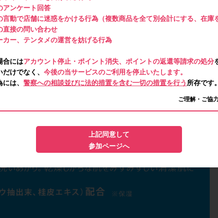
のアンケート回答
の言動で店舗に迷惑をかける行為（複数商品を全て別会計にする、在庫
の直接の問い合わせ
ーカー、テンタメの運営を妨げる行為
場合には
アカウント停止・ポイント消失、ポイントの返還等請求の処分
いだけでなく、
今後の当サービスのご利用を停止いたします。
為には、
警察への相談並びに法的措置を含む一切の措置を行う
所存です
ご理解・ご協
上記同意して
参加ページへ