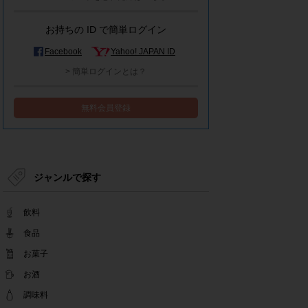
モラタメシステムメンテナンスによる一部サービ
ス停止のお知らせ
お持ちの ID で簡単ログイン
2022.12.15
事務局休業のお知らせ
Facebook
Yahoo! JAPAN ID
2022.12.08
> 簡単ログインとは？
【解消済み】yahoo簡単ログイン一時停止のお知
らせ
無料会員登録
2022.11.24
yahoo簡単ログイン一時停止のお知らせ
2022.08.29
モラタメサイトのシステムメンテナンスによる一
部サービス停止のお知らせ
ジャンルで探す
2022.08.01
事務局休業期間のお知らせ
飲料
2022.07.25
テンタメアプリのチェックイン機能終了(ガラポ
食品
ン、店長さん)のお知らせ
お菓子
2022.06.10
お酒
テンタメ事務局からのお願い
2022.04.22
調味料