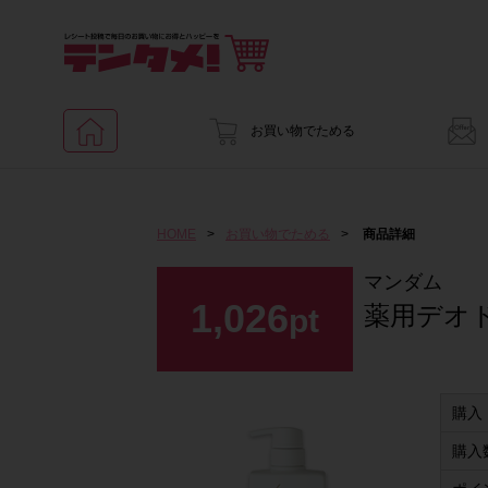
お買い物でためる
HOME
>
お買い物でためる
>
商品詳細
マンダム
1,026
薬用デオ
pt
購入
購入