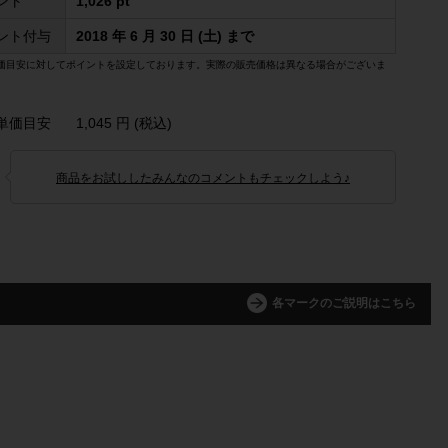
ント
1,026 pt
ント付与
2018 年 6 月 30 日 (土) まで
価目安に対してポイントを設定しております。実際の販売価格は異なる場合がございま
単価目安
1,045 円 (税込)
商品をお試ししたみんなのコメントもチェックしよう♪
各マークのご説明はこちら