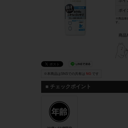
ポイ
ポイ
※商品単
す。
商品
※本商品はSNSでの共有は
NG
です
■ チェックポイント