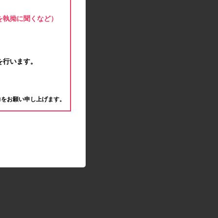
モラタメサイトのシステムメンテナンスによる一
部サービス停止のお知らせ
を執拗に聞くなど）
2020.04.22
ゴールデンウィーク休業期間のお知らせ
2020.04.02
新型コロナウイルス対策の影響につきまして
を行います。
2020.02.10
モラタメサイトのシステムメンテナンスによる一
。
部サービス停止のお知らせ
力をお願い申し上げます。
2019.12.04
事務局休業のお知らせ
2019.12.03
コツコツ貯めるコーナー終了のお知らせ
2019.10.09
モラタメサイトのシステムメンテナンスによる一
部サービス停止のお知らせ
2019.09.28
アンケート回答時に繰り返しエラーが発生してい
る状況につきまして
2019.09.11
モラタメサイトのシステムメンテナンスによる一