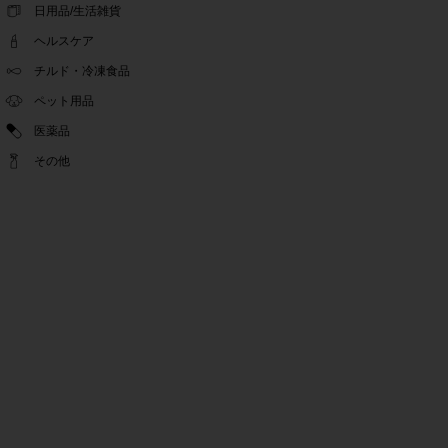
ゴールデンウィーク休業期間のお知らせ
日用品/生活雑貨
2022.04.14
ヘルスケア
問い合わせチャット機能復旧のお知らせ
2022.04.07
チルド・冷凍食品
問い合わせチャット機能の不具合につきまして
ペット用品
2022.03.24
医薬品
Pex交換の再開のお知らせ
2022.03.22
その他
PeX交換停止のお知らせ
2022.01.12
Pex交換の再開のお知らせ
2022.01.05
PeX交換停止のお知らせ
2021.12.16
事務局休業のお知らせ
2021.08.02
事務局休業のお知らせ
2021.04.27
ゴールデンウィーク休業期間のお知らせ
2021.01.25
テンタメ事務局からのお願い