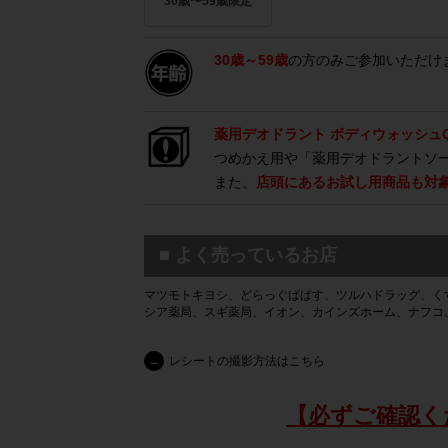
30歳〜59歳限定
30歳～59歳
の方のみご参加いただけ
薬用デオドラント ボディウォッシュ
つめかえ用や「薬用デオドラントソ
また、
店頭にあるお試し用商品も対
■ よく売っているお店
マツモトキヨシ、どらっぐぱぱす、ツルハドラッグ、く
シア薬局、スギ薬局、イオン、カインズホーム、ナフコ
→
レシートの撮影方法はこちら
【必ずご確認く