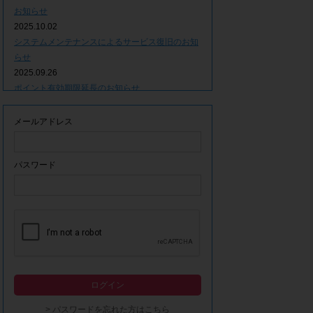
お知らせ
2025.10.02
システムメンテナンスによるサービス復旧のお知
らせ
2025.09.26
ポイント有効期限延長のお知らせ
2025.09.09
システムメンテナンスによるサービス一時停止の
メールアドレス
お知らせ
2025.06.05
ｘ(旧Twitter)での「簡単ログイン」停止のお知ら
パスワード
せ
2023.12.21
事務局休業期間につきまして
2023.04.21
【ゴールデンウィーク休業期間につきまして】
2023.02.14
システムメンテナンスによるサービス一時停止の
ログイン
お知らせ
2022.12.28
> パスワードを忘れた方はこちら