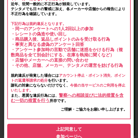
近年、世間一般的に不正行為が頻発しています。
テンタメでも日々の警戒に加え、各メーカーや店舗からの報告により
不正行為を確認しています。
下記行為は規約違反となります。
・同一のアンケートへの1人2回以上の参加
・レシートの偽造や使い回し
・商品購入後、返品しポイントのみを受け取る行為
・事実と異なる虚偽のアンケート回答
・アンケート参加時の言動で店舗に迷惑をかける行為（複
数商品を全て別会計にする、在庫を執拗に聞くなど）
・店舗やメーカーへの直接の問い合わせ
・その他、店舗、メーカー、テンタメの運営を妨げる行為
規約違反が発覚した場合には
アカウント停止・ポイント消失、ポイン
トの返還等請求の処分
を行います。
謝礼の対象にならないだけでなく、
今後の当サービスのご利用を停止
いたします。
警察への相談並びに法的措置を含
また、悪質な違反行為には、
む一切の措置を行う
所存です。
ご理解・ご協力をお願い申し上げます。
上記同意して
参加ページへ