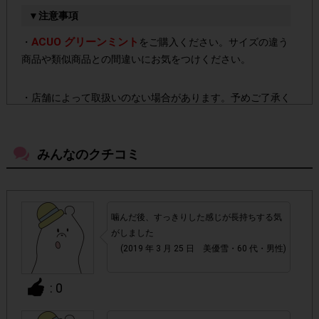
▼注意事項
ACUO グリーンミント
・
をご購入ください。サイズの違う
商品や類似商品との間違いにお気をつけください。
・店舗によって取扱いのない場合があります。予めご了承く
ださい。
みんなのクチコミ
・参加(申し込み)を回答前にしていただければ、募集人数が
上限に達しても、掲載期間内のアンケート回答が可能です。
・他サイトのテンタメを含め、1つのアンケートにつき1人1
噛んだ後、すっきりした感じが長持ちする気
回の参加とさせていただいております。
がしました
(2019 年 3 月 25 日 美優雪・60 代・男性)
アカウントを停止
・悪質な投稿があった場合、
させていた
だくこともあります。
: 0