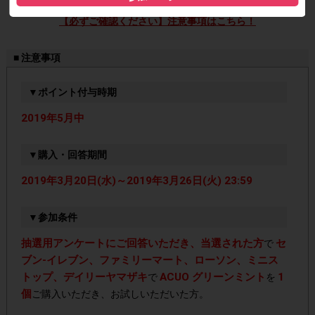
【必ずご確認ください】注意事項はこちら！
■ 注意事項
▼ポイント付与時期
2019年5月中
▼購入・回答期間
2019年3月20日(水)～2019年3月26日(火) 23:59
▼参加条件
抽選用アンケートにご回答いただき、当選された方
セ
で
ブン-イレブン、ファミリーマート、ローソン、ミニス
トップ、デイリーヤマザキ
ACUO グリーンミント
1
で
を
個
ご購入いただき、お試しいただいた方。