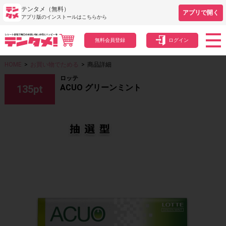
テンタメ（無料）
アプリで開く
アプリ版のインストールはこちらから
無料会員登録
ログイン
HOME
>
お買い物でためる
>
商品詳細
ロッテ
ACUO グリーンミント
135
pt