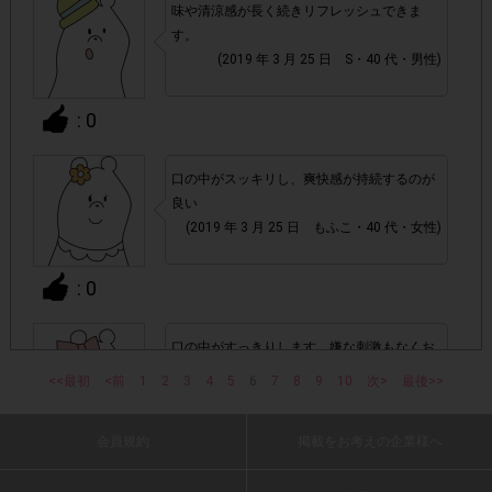
・スマートフォン、携帯電話、タブレットPCにつきまし
味や清涼感が長く続きリフレッシュできま
て、機種によってはアンケートに回答できない場合がござい
す。
ます。
(2019 年 3 月 25 日 S・40 代・男性)
▼ポイント付与対象外
: 0
上記参加条件(対象商品・購入チェーン・回答期間・
・
指定購入数)以外
でのご参加
口の中がスッキリし、爽快感が持続するのが
良い
(2019 年 3 月 25 日 もふこ・40 代・女性)
・ECサイトやネットスーパーでのご購入
: 0
・購入できなかった/指定個数を購入できなかった場合
口の中がすっきりします。嫌な刺激もなくお
・他のサイトでの参加を含めて、1つのアンケートに対して
いしいです。
同じレシート画像が投稿されている場合
<<最初
<前
1
2
3
4
5
6
7
8
9
10
次>
最後>>
(2019 年 3 月 25 日 レモン・30 代・女性)
「チェーン名」「店舗名」「日付」
・レシート画像に
会員規約
掲載をお考えの企業様へ
: 0
「対象商品名」「購入数」
の全てが記載されていない場合