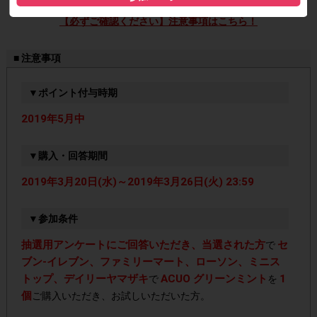
【必ずご確認ください】注意事項はこちら！
■ 注意事項
▼ポイント付与時期
2019年5月中
▼購入・回答期間
2019年3月20日(水)～2019年3月26日(火) 23:59
▼参加条件
抽選用アンケートにご回答いただき、当選された方
セ
で
ブン-イレブン、ファミリーマート、ローソン、ミニス
トップ、デイリーヤマザキ
ACUO グリーンミント
1
で
を
個
ご購入いただき、お試しいただいた方。