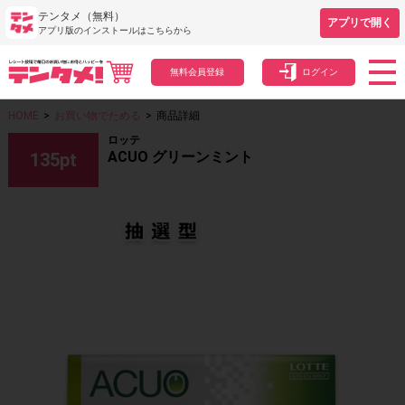
テンタメ（無料）
アプリで開く
アプリ版のインストールはこちらから
無料会員登録
ログイン
HOME
>
お買い物でためる
>
商品詳細
ロッテ
ACUO グリーンミント
135
pt