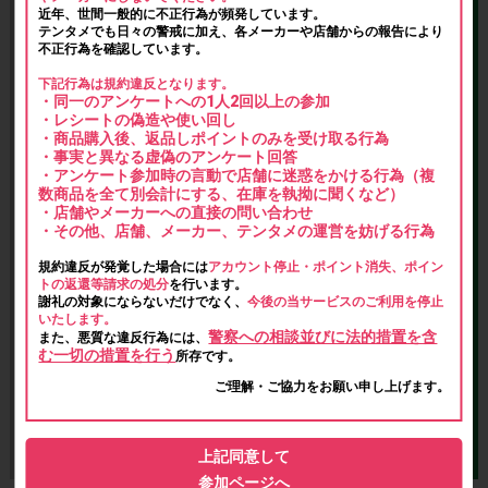
近年、世間一般的に不正行為が頻発しています。
テンタメでも日々の警戒に加え、各メーカーや店舗からの報告により
不正行為を確認しています。
下記行為は規約違反となります。
・同一のアンケートへの1人2回以上の参加
・レシートの偽造や使い回し
・商品購入後、返品しポイントのみを受け取る行為
・事実と異なる虚偽のアンケート回答
・アンケート参加時の言動で店舗に迷惑をかける行為（複
数商品を全て別会計にする、在庫を執拗に聞くなど）
・店舗やメーカーへの直接の問い合わせ
・その他、店舗、メーカー、テンタメの運営を妨げる行為
規約違反が発覚した場合には
アカウント停止・ポイント消失、ポイン
トの返還等請求の処分
を行います。
謝礼の対象にならないだけでなく、
今後の当サービスのご利用を停止
いたします。
警察への相談並びに法的措置を含
また、悪質な違反行為には、
む一切の措置を行う
所存です。
ご理解・ご協力をお願い申し上げます。
上記同意して
参加ページへ