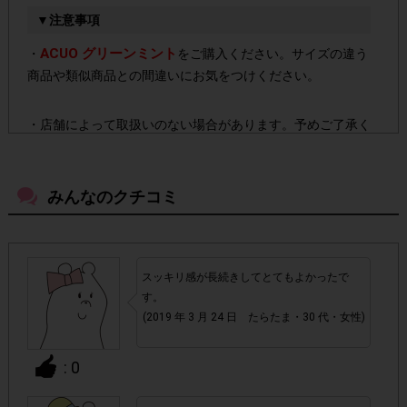
▼注意事項
ACUO グリーンミント
・
をご購入ください。サイズの違う
商品や類似商品との間違いにお気をつけください。
・店舗によって取扱いのない場合があります。予めご了承く
ださい。
みんなのクチコミ
・参加(申し込み)を回答前にしていただければ、募集人数が
上限に達しても、掲載期間内のアンケート回答が可能です。
・他サイトのテンタメを含め、1つのアンケートにつき1人1
スッキリ感が長続きしてとてもよかったで
回の参加とさせていただいております。
す。
(2019 年 3 月 24 日 たらたま・30 代・女性)
アカウントを停止
・悪質な投稿があった場合、
させていた
だくこともあります。
: 0