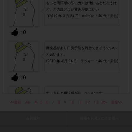
・スマートフォン、携帯電話、タブレットPCにつきまし
もっと清涼感の強いガムは他にあるだろうけ
て、機種によってはアンケートに回答できない場合がござい
ど、このほどよい甘みが逆にいい
ます。
(2019 年 3 月 24 日 norinori・40 代・男性)
▼ポイント付与対象外
: 0
上記参加条件(対象商品・購入チェーン・回答期間・
・
指定購入数)以外
でのご参加
爽快感があり口臭予防を維持できそうでいい
と思います。
(2019 年 3 月 24 日 ラッキー・40 代・男性)
・ECサイトやネットスーパーでのご購入
: 0
・購入できなかった/指定個数を購入できなかった場合
すっきりと爽快感があっていいです。
・他のサイトでの参加を含めて、1つのアンケートに対して
(2019 年 3 月 24 日 まーちゃん・70 代・男
同じレシート画像が投稿されている場合
<<最初
<前
4
5
6
7
8
9
10
11
12
13
次>
最後>>
性)
「チェーン名」「店舗名」「日付」
・レシート画像に
会員規約
掲載をお考えの企業様へ
: 0
「対象商品名」「購入数」
の全てが記載されていない場合