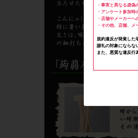
・事実と異なる虚偽
・アンケート参加時
・店舗やメーカーへ
・その他、店舗、メ
規約違反が発覚した
謝礼の対象にならな
また、悪質な違反行