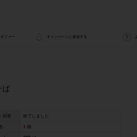
オファー
キャンペーンに参加する
そば
・回答
終了しました
数
1
個