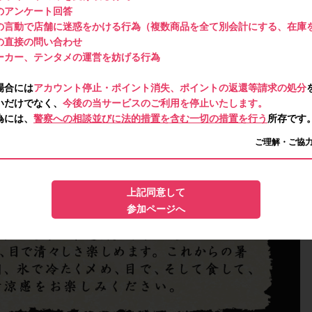
のアンケート回答
の言動で店舗に迷惑をかける行為（複数商品を全て別会計にする、在庫
の直接の問い合わせ
ーカー、テンタメの運営を妨げる行為
場合には
アカウント停止・ポイント消失、ポイントの返還等請求の処分
いだけでなく、
今後の当サービスのご利用を停止いたします。
為には、
警察への相談並びに法的措置を含む一切の措置を行う
所存です
ご理解・ご協
上記同意して
参加ページへ