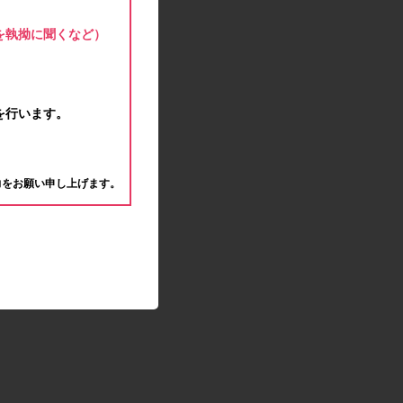
モラタメサイトのシステムメンテナンスによる一
部サービス停止のお知らせ
を執拗に聞くなど）
2020.04.22
ゴールデンウィーク休業期間のお知らせ
2020.04.02
新型コロナウイルス対策の影響につきまして
を行います。
2020.02.10
モラタメサイトのシステムメンテナンスによる一
。
部サービス停止のお知らせ
力をお願い申し上げます。
2019.12.04
事務局休業のお知らせ
2019.12.03
コツコツ貯めるコーナー終了のお知らせ
2019.10.09
モラタメサイトのシステムメンテナンスによる一
部サービス停止のお知らせ
2019.09.28
アンケート回答時に繰り返しエラーが発生してい
る状況につきまして
2019.09.11
モラタメサイトのシステムメンテナンスによる一