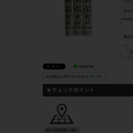
ポイ
ポイ
※商品単
す。
商品
※本商品はSNSでの共有は
OK
です
■ チェックポイント
特定の都道府県での購入