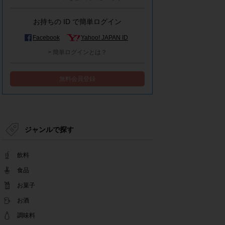
モラタメシステムメンテナンスによる一部サービ
ス停止のお知らせ
お持ちの ID で簡単ログイン
2022.12.15
事務局休業のお知らせ
Facebook
Yahoo! JAPAN ID
2022.12.08
> 簡単ログインとは？
【解消済み】yahoo簡単ログイン一時停止のお知
らせ
無料会員登録
2022.11.24
yahoo簡単ログイン一時停止のお知らせ
2022.08.29
モラタメサイトのシステムメンテナンスによる一
部サービス停止のお知らせ
ジャンルで探す
2022.08.01
事務局休業期間のお知らせ
飲料
2022.07.25
テンタメアプリのチェックイン機能終了(ガラポ
食品
ン、店長さん)のお知らせ
お菓子
2022.06.10
お酒
テンタメ事務局からのお願い
2022.04.22
調味料