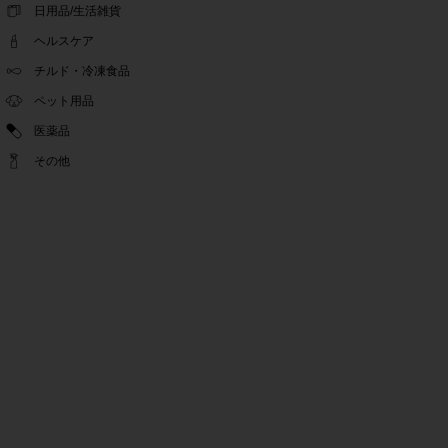
ゴールデンウィーク休業期間のお知らせ
日用品/生活雑貨
2022.04.14
ヘルスケア
問い合わせチャット機能復旧のお知らせ
2022.04.07
チルド・冷凍食品
問い合わせチャット機能の不具合につきまして
ペット用品
2022.03.24
医薬品
Pex交換の再開のお知らせ
2022.03.22
その他
PeX交換停止のお知らせ
2022.01.12
Pex交換の再開のお知らせ
2022.01.05
PeX交換停止のお知らせ
2021.12.16
事務局休業のお知らせ
2021.08.02
事務局休業のお知らせ
2021.04.27
ゴールデンウィーク休業期間のお知らせ
2021.01.25
テンタメ事務局からのお願い