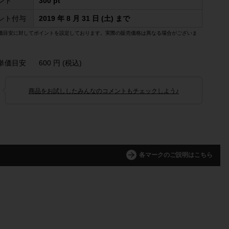
ント
300 pt
ント付与
2019 年 8 月 31 日 (土) まで
価目安に対してポイントを設定しております。実際の販売価格は異なる場合がございま
単価目安
600 円 (税込)
商品をお試ししたみんなのコメントもチェックしよう♪
各マークのご説明はこちら