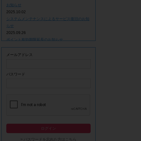
お知らせ
2025.10.02
システムメンテナンスによるサービス復旧のお知
らせ
2025.09.26
ポイント有効期限延長のお知らせ
2025.09.09
システムメンテナンスによるサービス一時停止の
メールアドレス
お知らせ
2025.06.05
ｘ(旧Twitter)での「簡単ログイン」停止のお知ら
パスワード
せ
2023.12.21
事務局休業期間につきまして
2023.04.21
【ゴールデンウィーク休業期間につきまして】
2023.02.14
システムメンテナンスによるサービス一時停止の
ログイン
お知らせ
2022.12.28
> パスワードを忘れた方はこちら