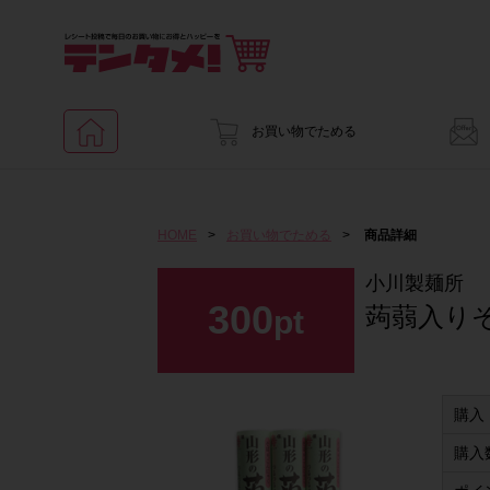
お買い物でためる
HOME
>
お買い物でためる
>
商品詳細
小川製麺所
300
蒟蒻入り
pt
購入
購入