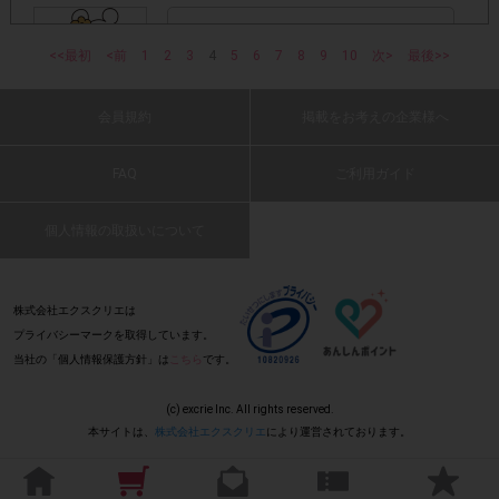
・他のサイトでの参加を含めて、1つのアンケートに対して
同じレシート画像が投稿されている場合
蒟蒻入りそば、初めて食べましたが美味しか
<<最初
<前
1
2
ったです。これからの季節にオススメです。
3
4
5
6
7
8
9
10
次>
最後>>
(2019 年 7 月 1 日 ミント・50 代・女性)
「チェーン名」「店舗名」「日付」
・レシート画像に
「対象商品名」「購入数」
の全てが記載されていない場合
会員規約
掲載をお考えの企業様へ
: 0
▼レシート画像について
FAQ
ご利用ガイド
これからの夏にさっぱりといただけるので食
画像は、1つのアンケートにつき必ず1枚でお送りくだ
・
欲がない時にも頼りになりそうです。
個人情報の取扱いについて
さい。
(2019 年 7 月 1 日 karin・40 代・男性)
・画像は、jpg、jpeg、pngの拡張子で送ってください。
: 0
株式会社エクスクリエは
プライバシーマークを取得しています。
当社の「個人情報保護方針」は
こちら
です。
・レシートが長くなり、全体を撮影すると文字が見えにくく
こんにゃくもそばも身体に良さそうで、大満
「チェーン名」「店舗名」「日
なってしまう場合は、
足です!
(c) excrie Inc. All rights reserved.
付」「対象商品名」「購入数」
レシー
が確認できるよう
(2019 年 7 月 1 日 中目黒ヒロシ・50 代・男
本サイトは、
株式会社エクスクリエ
により運営されております。
トを折り曲げ、撮影してください。
性)
: 0