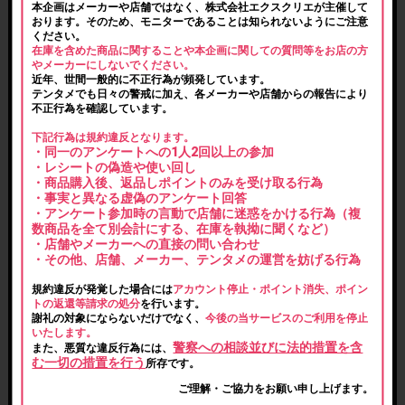
本企画はメーカーや店舗ではなく、株式会社エクスクリエが主催して
おります。そのため、モニターであることは知られないようにご注意
ください。
在庫を含めた商品に関することや本企画に関しての質問等をお店の方
やメーカーにしないでください。
近年、世間一般的に不正行為が頻発しています。
テンタメでも日々の警戒に加え、各メーカーや店舗からの報告により
不正行為を確認しています。
下記行為は規約違反となります。
・同一のアンケートへの1人2回以上の参加
・レシートの偽造や使い回し
・商品購入後、返品しポイントのみを受け取る行為
・事実と異なる虚偽のアンケート回答
・アンケート参加時の言動で店舗に迷惑をかける行為（複
数商品を全て別会計にする、在庫を執拗に聞くなど）
・店舗やメーカーへの直接の問い合わせ
・その他、店舗、メーカー、テンタメの運営を妨げる行為
規約違反が発覚した場合には
アカウント停止・ポイント消失、ポイン
トの返還等請求の処分
を行います。
謝礼の対象にならないだけでなく、
今後の当サービスのご利用を停止
いたします。
警察への相談並びに法的措置を含
また、悪質な違反行為には、
む一切の措置を行う
所存です。
ご理解・ご協力をお願い申し上げます。