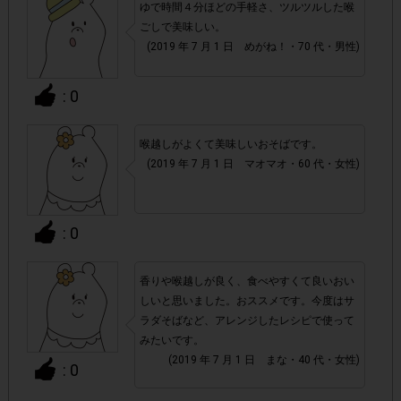
ゆで時間４分ほどの手軽さ、ツルツルした喉
ごしで美味しい。
アカウントを停止
・悪質な投稿があった場合、
させていた
(2019 年 7 月 1 日 めがね！・70 代・男性)
だくこともあります。
: 0
・スマートフォン、携帯電話、タブレットPCにつきまし
て、機種によってはアンケートに回答できない場合がござい
喉越しがよくて美味しいおそばです。
ます。
(2019 年 7 月 1 日 マオマオ・60 代・女性)
▼ポイント付与対象外
: 0
上記参加条件(対象商品・購入チェーン・回答期間・
・
指定購入数)以外
でのご参加
香りや喉越しが良く、食べやすくて良いおい
しいと思いました。おススメです。今度はサ
・ECサイトやネットスーパーでのご購入
ラダそばなど、アレンジしたレシピで使って
みたいです。
・購入できなかった/指定個数を購入できなかった場合
(2019 年 7 月 1 日 まな・40 代・女性)
: 0