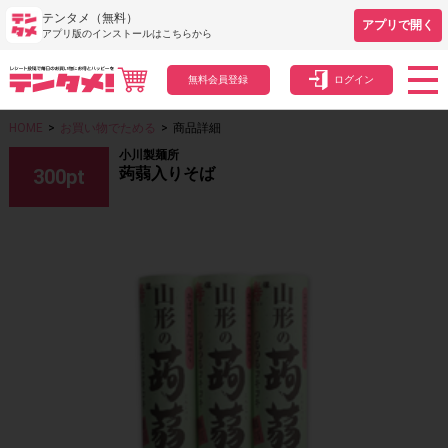
テンタメ（無料）
アプリで開く
アプリ版のインストールはこちらから
無料会員登録
ログイン
HOME
>
お買い物でためる
>
商品詳細
小川製麺所
蒟蒻入りそば
300
pt