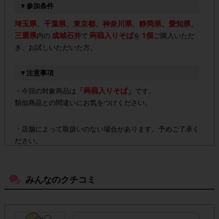
▼参加条件
埼玉県、千葉県、東京都、神奈川県、静岡県、愛知県、
三重県
成城石井
蒟蒻入りそば
1個
内の
で
を
ご購入いただ
き、お試しいただいた方。
▼注意事項
「蒟蒻入りそば」
・今回の対象商品は
です。
類似商品との間違いにお気をつけください。
・店舗によって取扱いのない場合があります。予めご了承く
ださい。
・参加(申し込み)を回答前にしていただければ、募集人数が
みんなのクチコミ
上限に達しても、掲載期間内のアンケート回答が可能です。
・他サイトのテンタメを含め、1つのアンケートにつき1人1
回の参加とさせていただいております。