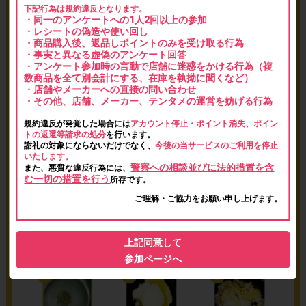
下記行為は規約違反となります。
・同一のアンケートへの1人2回以上の参加
・レシートの偽造や使い回し
・商品購入後、返品しポイントのみを受け取る行為
・事実と異なる虚偽のアンケート回答
・アンケート参加時の言動で店舗に迷惑をかける行為（複
数商品を全て別会計にする、在庫を執拗に聞くなど）
・店舗やメーカーへの直接の問い合わせ
・その他、店舗、メーカー、テンタメの運営を妨げる行為
規約違反が発覚した場合には
アカウント停止・ポイント消失、ポイン
トの返還等請求の処分
を行います。
謝礼の対象にならないだけでなく、
今後の当サービスのご利用を停止
いたします。
警察への相談並びに法的措置を含
また、悪質な違反行為には、
む一切の措置を行う
所存です。
ご理解・ご協力をお願い申し上げます。
上記同意して
参加ページへ