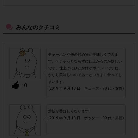
・参加(申し込み)を回答前にしていただければ、募集人数が
上限に達しても、掲載期間内のアンケート回答が可能です。
みんなのクチコミ
・他サイトのテンタメを含め、1つのアンケートにつき1人1
回の参加とさせていただいております。
チャーハンや他の炒め物が美味しくできま
アカウントを停止
・悪質な投稿があった場合、
させていた
す。ベチャっとならずに仕上がるのが嬉しい
だくこともあります。
です。仕上げにひとかけがポイントですね。
かなり美味しいのであっというまに食べてし
まいます。
・スマートフォン、携帯電話、タブレットPCにつきまし
: 0
(2019 年 9 月 13 日 キューズ・70 代・女性)
て、機種によってはアンケートに回答できない場合がござい
ます。
炒飯が香ばしくなります!
▼ポイント付与対象外
(2019 年 9 月 13 日 ポッター・30 代・男性)
上記参加条件(対象商品・回答期間・指定購入数)以外
・
でのご参加