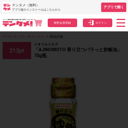
テンタメ（無料）
アプリで開く
アプリ版のインストールはこちらから
無料会員登録
ログイン
HOME
>
お買い物でためる
>
商品詳細
J-オイルミルズ
「AJINOMOTO 香り立つパラっと炒飯油」
213
pt
70g瓶