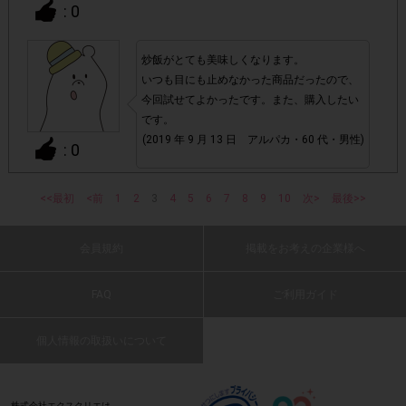
: 0
・ECサイトやネットスーパーでのご購入
炒飯がとても美味しくなります。
いつも目にも止めなかった商品だったので、
・購入できなかった/指定数を購入できなかった場合
今回試せてよかったです。また、購入したい
です。
・他のサイトでの参加を含めて、1つのアンケートに対して
(2019 年 9 月 13 日 アルパカ・60 代・男性)
: 0
同じレシート画像が投稿されている場合
<<最初
<前
1
2
3
4
5
6
7
8
9
10
次>
最後>>
「チェーン名」「店舗名」「日付」
・レシート画像に
簡単にパラットした炒飯が出来るので、楽で
「対象商品名」「購入数」
の全てが記載されていない場合
す。
(2019 年 9 月 13 日 orange・50 代・女性)
会員規約
掲載をお考えの企業様へ
▼レシート画像について
: 0
FAQ
ご利用ガイド
画像は、1つのアンケートにつき必ず1枚でお送りくだ
・
さい。
個人情報の取扱いについて
とても美味しい炒飯が作れます。
(2019 年 9 月 13 日 ばばんご・50 代・男性)
・画像は、jpg、jpeg、pngの拡張子で送ってください。
株式会社エクスクリエは