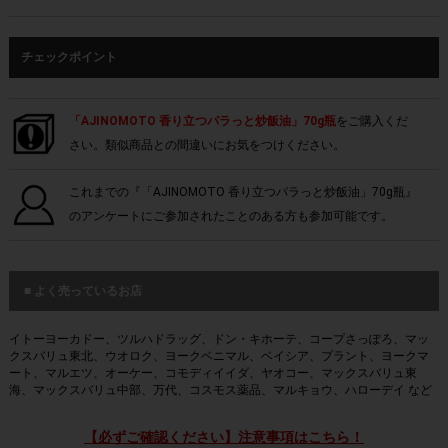
チェックポイント
「AJINOMOTO 香り立つパラっと炒飯油」70g瓶
をご購入くだ
さい。類似商品との間違いにお気をつけください。
これまでの『「AJINOMOTO 香り立つパラっと炒飯油」70g瓶』
のアンケートにご参加されたことのある方も参加可能です。
■ よく売っているお店
イトーヨーカドー、ツルハドラッグ、ドン・キホーテ、コープさっぽろ、マッ
クスバリュ東北、ウオロク、ヨークベニマル、ベイシア、プラント、ヨークマ
ート、マルエツ、オーケー、コモディイイダ、ヤオコー、マックスバリュ東
海、マックスバリュ中部、万代、コスモス薬品、マルキョウ、ハローデイ など
【必ずご確認ください】注意事項はこちら！