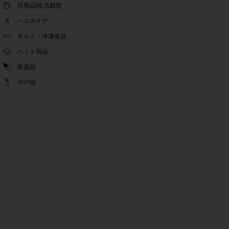
ゴールデンウィーク休業期間のお知らせ
日用品/生活雑貨
2022.04.14
ヘルスケア
問い合わせチャット機能復旧のお知らせ
2022.04.07
チルド・冷凍食品
問い合わせチャット機能の不具合につきまして
ペット用品
2022.03.24
医薬品
Pex交換の再開のお知らせ
2022.03.22
その他
PeX交換停止のお知らせ
2022.01.12
Pex交換の再開のお知らせ
2022.01.05
PeX交換停止のお知らせ
2021.12.16
事務局休業のお知らせ
2021.08.02
事務局休業のお知らせ
2021.04.27
ゴールデンウィーク休業期間のお知らせ
2021.01.25
テンタメ事務局からのお願い