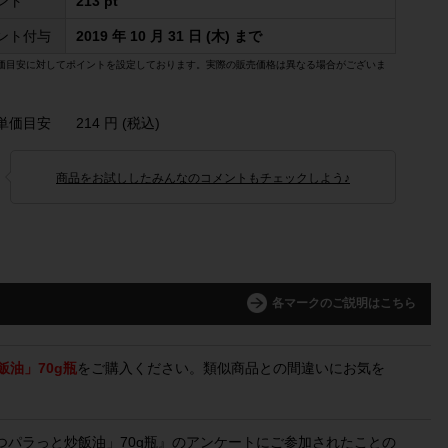
ント
213 pt
ント付与
2019 年 10 月 31 日 (木) まで
価目安に対してポイントを設定しております。実際の販売価格は異なる場合がございま
単価目安
214 円 (税込)
商品をお試ししたみんなのコメントもチェックしよう♪
各マークのご説明はこちら
飯油」70g瓶
をご購入ください。類似商品との間違いにお気を
り立つパラっと炒飯油」70g瓶』のアンケートにご参加されたことの