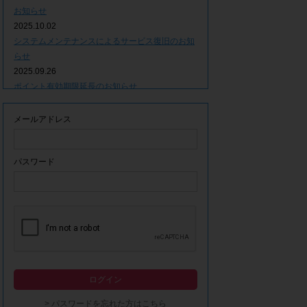
お知らせ
2025.10.02
システムメンテナンスによるサービス復旧のお知
らせ
2025.09.26
ポイント有効期限延長のお知らせ
2025.09.09
システムメンテナンスによるサービス一時停止の
メールアドレス
お知らせ
2025.06.05
ｘ(旧Twitter)での「簡単ログイン」停止のお知ら
パスワード
せ
2023.12.21
事務局休業期間につきまして
2023.04.21
【ゴールデンウィーク休業期間につきまして】
2023.02.14
システムメンテナンスによるサービス一時停止の
ログイン
お知らせ
2022.12.28
> パスワードを忘れた方はこちら