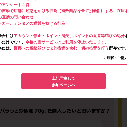
のアンケート回答
の言動で店舗に迷惑をかける行為（複数商品を全て別会計にする、在庫
の直接の問い合わせ
ーカー、テンタメの運営を妨げる行為
場合には
アカウント停止・ポイント消失、ポイントの返還等請求の処分
いだけでなく、
今後の当サービスのご利用を停止いたします。
為には、
警察への相談並びに法的措置を含む一切の措置を行う
所存です
ご理解・ご協
上記同意して
参加ページへ