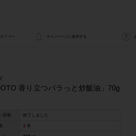
オファー
キャンペーンに参加する
ズ
OMOTO 香り立つパラっと炒飯油」70g
・回答
終了しました
数
1
本