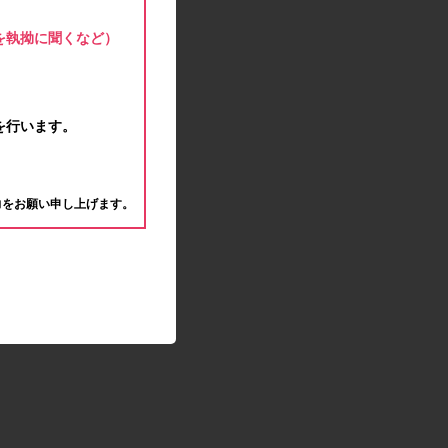
モラタメサイトのシステムメンテナンスによる一
部サービス停止のお知らせ
を執拗に聞くなど）
2020.04.22
ゴールデンウィーク休業期間のお知らせ
2020.04.02
新型コロナウイルス対策の影響につきまして
を行います。
2020.02.10
モラタメサイトのシステムメンテナンスによる一
。
部サービス停止のお知らせ
力をお願い申し上げます。
2019.12.04
事務局休業のお知らせ
2019.12.03
コツコツ貯めるコーナー終了のお知らせ
2019.10.09
モラタメサイトのシステムメンテナンスによる一
部サービス停止のお知らせ
2019.09.28
アンケート回答時に繰り返しエラーが発生してい
る状況につきまして
2019.09.11
モラタメサイトのシステムメンテナンスによる一