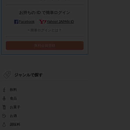
モラタメシステムメンテナンスによる一部サービ
ス停止のお知らせ
お持ちの ID で簡単ログイン
2022.12.15
事務局休業のお知らせ
Facebook
Yahoo! JAPAN ID
2022.12.08
> 簡単ログインとは？
【解消済み】yahoo簡単ログイン一時停止のお知
らせ
無料会員登録
2022.11.24
yahoo簡単ログイン一時停止のお知らせ
2022.08.29
モラタメサイトのシステムメンテナンスによる一
部サービス停止のお知らせ
ジャンルで探す
2022.08.01
事務局休業期間のお知らせ
飲料
2022.07.25
テンタメアプリのチェックイン機能終了(ガラポ
食品
ン、店長さん)のお知らせ
お菓子
2022.06.10
お酒
テンタメ事務局からのお願い
2022.04.22
調味料