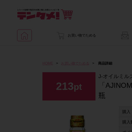
お買い物でためる
HOME
>
お買い物でためる
>
商品詳細
J-オイルミル
213
「AJIN
pt
瓶
購入
購入