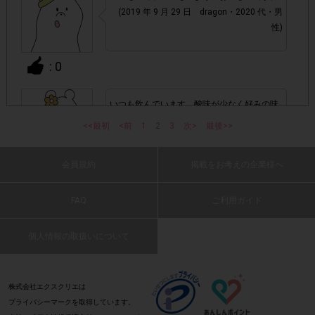
て、機種によってはアンケートに回答できない場合がござい
(2019 年 9 月 29 日 dragon・2020 代・男
ます。
性)
▼ポイント付与対象外
: 0
上記参加条件(対象商品・回答期間・指定購入数)以外
・
いつも飲んでいます。酸味が少なく好みの味
でのご参加
です。
<<最初
<前
1
2
3
次>
最後>>
(2019 年 9 月 29 日 しょこら・40 代・女性)
・ECサイトやネットスーパーでのご購入
会員規約
掲載をお考えの企業様へ
: 0
・購入できなかった/指定個数を購入できなかった場合
FAQ
ご利用ガイド
香りが いいし 飲み慣れているので やはり1番
・他のサイトでの参加を含めて、1つのアンケートに対して
美味しいです。
同じレシート画像が投稿されている場合
個人情報の取扱いについて
(2019 年 9 月 29 日 ピンクのうさぎ・60
代・女性)
「チェーン名」「店舗名」「日付」
・レシート画像に
: 0
株式会社エクスクリエは
「対象商品名」「購入数」
の全てが記載されていない場合
プライバシーマークを取得しています。