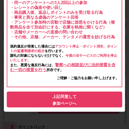
・同一のアンケートへの1人2回以上の参加
・レシートの偽造や使い回し
・商品購入後、返品しポイントのみを受け取る行為
・事実と異なる虚偽のアンケート回答
・アンケート参加時の言動で店舗に迷惑をかける行為（複
数商品を全て別会計にする、在庫を執拗に聞くなど）
・店舗やメーカーへの直接の問い合わせ
・その他、店舗、メーカー、テンタメの運営を妨げる行為
規約違反が発覚した場合には
アカウント停止・ポイント消失、ポイン
トの返還等請求の処分
を行います。
謝礼の対象にならないだけでなく、
今後の当サービスのご利用を停止
いたします。
警察への相談並びに法的措置を含
また、悪質な違反行為には、
む一切の措置を行う
所存です。
ご理解・ご協力をお願い申し上げます。
上記同意して
参加ページへ