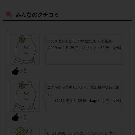
みんなのクチコミ
・現在掲載中の『ネスカフェ 香味焙煎』に参加いただいて
いる方はご参加いただけません。
・店舗によって取扱いのない場合があります。予めご了承く
インスタントだけど本物に近い味と風味
ださい。
(2019 年 9 月 29 日 アリシア・60 代・女性)
・参加(申し込み)を回答前にしていただければ、募集人数が
上限に達しても、掲載期間内のアンケート回答が可能です。
: 0
・他サイトのテンタメを含め、1つのアンケートにつき1人1
コクがあって香りがよく、贅沢感が味わえま
回の参加とさせていただいております。
す。
(2019 年 9 月 29 日 kapi・40 代・女性)
アカウントを停止
・悪質な投稿があった場合、
させていた
だくこともあります。
: 0
・スマートフォン、携帯電話、タブレットPCにつきまし
いつもの味、いつものようにおいしいです。