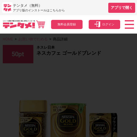
テンタメ（無料）
アプリで開く
アプリ版のインストールはこちらから
無料会員登録
ログイン
HOME
>
お買い物でためる
>
商品詳細
ネスレ日本
ネスカフェ ゴールドブレンド
50
pt