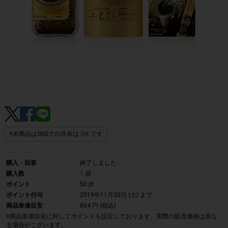
※本商品はSNSでの共有は
OK
です
購入・回答
終了しました
購入数
1
個
ポイント
50 pt
ポイント付与
2019年11月30日 (土)
まで
商品単価目安
864 円 (税込)
※商品単価目安に対してポイントを設定しております。実際の販売価格は異な
る場合がございます。