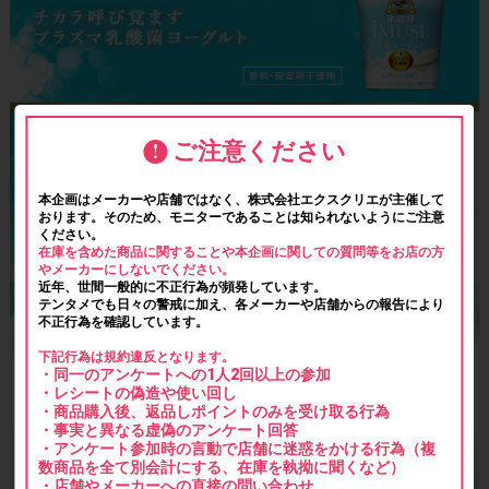
ご注意ください
本企画はメーカーや店舗ではなく、株式会社エクスクリエが主催して
おります。そのため、モニターであることは知られないようにご注意
ください。
在庫を含めた商品に関することや本企画に関しての質問等をお店の方
やメーカーにしないでください。
近年、世間一般的に不正行為が頻発しています。
テンタメでも日々の警戒に加え、各メーカーや店舗からの報告により
不正行為を確認しています。
下記行為は規約違反となります。
・同一のアンケートへの1人2回以上の参加
・レシートの偽造や使い回し
・商品購入後、返品しポイントのみを受け取る行為
・事実と異なる虚偽のアンケート回答
・アンケート参加時の言動で店舗に迷惑をかける行為（複
数商品を全て別会計にする、在庫を執拗に聞くなど）
・店舗やメーカーへの直接の問い合わせ