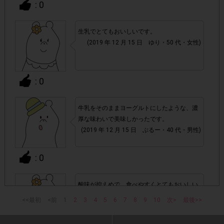
: 0
・参加(申し込み)を回答前にしていただければ、募集人数が
上限に達しても、掲載期間内のアンケート回答が可能です。
生乳でとてもおいしいです。
(2019 年 12 月 15 日 ゆり・50 代・女性)
・他サイトのテンタメを含め、1つのアンケートにつき1人1
回の参加とさせていただいております。
: 0
アカウントを停止
・悪質な投稿があった場合、
させていた
だくこともあります。
牛乳をそのままヨーグルトにしたような、濃
厚な味わいで美味しかったです。
・スマートフォン、携帯電話、タブレットPCにつきまし
(2019 年 12 月 15 日 ぶるー・40 代・男性)
て、機種によってはアンケートに回答できない場合がござい
ます。
: 0
▼ポイント付与対象外
酸味が控えめで、食べやすくとてもおいしい
上記参加条件(対象商品・購入チェーン・回答期間・
・
です。
<<最初
<前
1
2
3
4
5
6
7
8
9
10
次>
最後>>
指定購入数)以外
でのご参加
(2019 年 12 月 15 日 たまこ・50 代・女性)