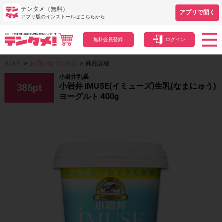
テンタメ（無料）
アプリで開く
アプリ版のインストールはこちらから
無料会員登録
ログイン
HOME
>
お買い物でためる
>
商品詳細
小岩井乳業
小岩井 iMUSE(イミューズ)生乳(なまにゅう)
386
pt
ヨーグルト 400g