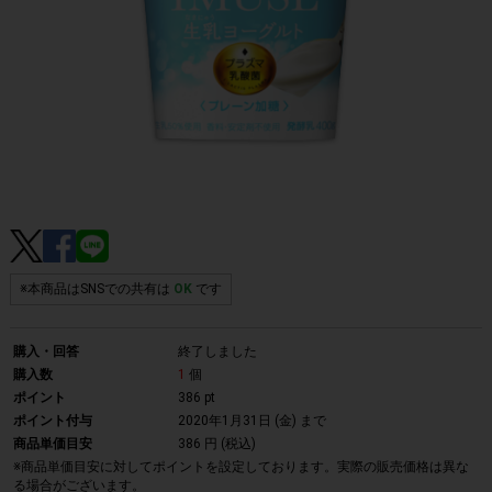
※本商品はSNSでの共有は
OK
です
購入・回答
終了しました
購入数
1
個
ポイント
386 pt
ポイント付与
2020年1月31日 (金)
まで
商品単価目安
386 円 (税込)
※商品単価目安に対してポイントを設定しております。実際の販売価格は異な
る場合がございます。