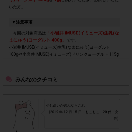
いた方。
▼注意事項
「小岩井 iMUSE(イミューズ)生乳(な
・今回の対象商品は
まにゅう)ヨーグルト 400g」
です。
小岩井 iMUSE(イミューズ)生乳(なまにゅう)ヨーグルト
100gや小岩井 iMUSE(イミューズ)ドリンクヨーグルト 115g
は対象外となります。
容量・種類違いの商品と間違わないようお気をつけくださ
い。
みんなのクチコミ
東京都、神奈川県、埼玉県、千葉県内にお住
・今回は、
まいの方のみ対象
です。
少し高いが選ぶならこれ
(2019 年 12 月 15 日 もこもこ・20 代・女
・店舗によって取扱いのない場合があります。予めご了承く
性)
ださい。