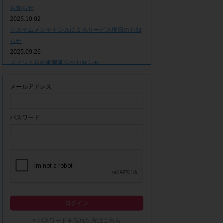
お知らせ
2025.10.02
システムメンテナンスによるサービス復旧のお知
らせ
2025.09.26
ポイント有効期限延長のお知らせ
2025.09.09
システムメンテナンスによるサービス一時停止の
メールアドレス
お知らせ
2025.06.05
ｘ(旧Twitter)での「簡単ログイン」停止のお知ら
パスワード
せ
2023.12.21
事務局休業期間につきまして
2023.04.21
【ゴールデンウィーク休業期間につきまして】
2023.02.14
システムメンテナンスによるサービス一時停止の
ログイン
お知らせ
2022.12.28
> パスワードを忘れた方はこちら