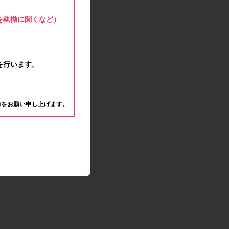
モラタメサイトのシステムメンテナンスによる一
部サービス停止のお知らせ
を執拗に聞くなど）
2020.04.22
ゴールデンウィーク休業期間のお知らせ
2020.04.02
新型コロナウイルス対策の影響につきまして
を行います。
2020.02.10
モラタメサイトのシステムメンテナンスによる一
。
部サービス停止のお知らせ
力をお願い申し上げます。
2019.12.04
事務局休業のお知らせ
2019.12.03
コツコツ貯めるコーナー終了のお知らせ
2019.10.09
モラタメサイトのシステムメンテナンスによる一
部サービス停止のお知らせ
2019.09.28
アンケート回答時に繰り返しエラーが発生してい
る状況につきまして
2019.09.11
モラタメサイトのシステムメンテナンスによる一