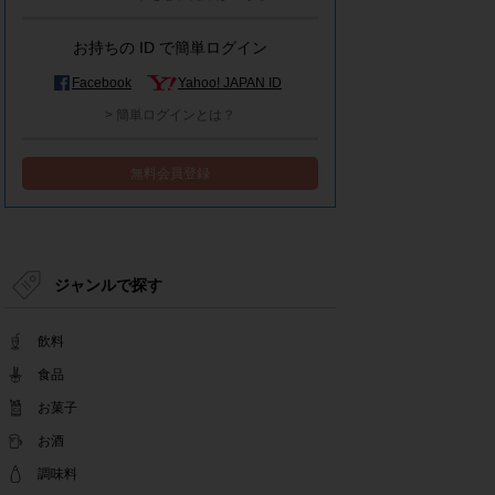
モラタメシステムメンテナンスによる一部サービ
ス停止のお知らせ
お持ちの ID で簡単ログイン
2022.12.15
事務局休業のお知らせ
Facebook
Yahoo! JAPAN ID
2022.12.08
> 簡単ログインとは？
【解消済み】yahoo簡単ログイン一時停止のお知
らせ
無料会員登録
2022.11.24
yahoo簡単ログイン一時停止のお知らせ
2022.08.29
モラタメサイトのシステムメンテナンスによる一
部サービス停止のお知らせ
ジャンルで探す
2022.08.01
事務局休業期間のお知らせ
飲料
2022.07.25
テンタメアプリのチェックイン機能終了(ガラポ
食品
ン、店長さん)のお知らせ
お菓子
2022.06.10
お酒
テンタメ事務局からのお願い
2022.04.22
調味料