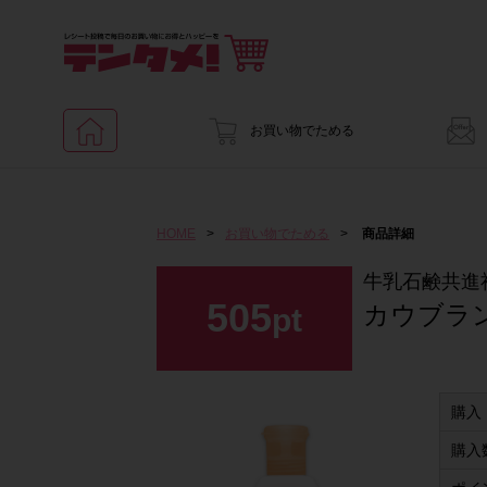
お買い物でためる
HOME
>
お買い物でためる
>
商品詳細
牛乳石鹸共進
505
カウブラ
pt
購入
購入