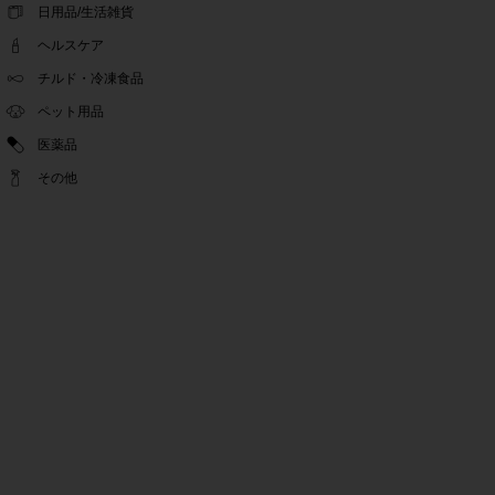
ゴールデンウィーク休業期間のお知らせ
日用品/生活雑貨
2022.04.14
ヘルスケア
問い合わせチャット機能復旧のお知らせ
2022.04.07
チルド・冷凍食品
問い合わせチャット機能の不具合につきまして
ペット用品
2022.03.24
医薬品
Pex交換の再開のお知らせ
2022.03.22
その他
PeX交換停止のお知らせ
2022.01.12
Pex交換の再開のお知らせ
2022.01.05
PeX交換停止のお知らせ
2021.12.16
事務局休業のお知らせ
2021.08.02
事務局休業のお知らせ
2021.04.27
ゴールデンウィーク休業期間のお知らせ
2021.01.25
テンタメ事務局からのお願い