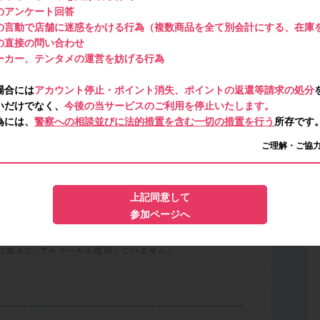
のアンケート回答
の言動で店舗に迷惑をかける行為（複数商品を全て別会計にする、在庫
の直接の問い合わせ
ーカー、テンタメの運営を妨げる行為
場合には
アカウント停止・ポイント消失、ポイントの返還等請求の処分
いだけでなく、
今後の当サービスのご利用を停止いたします。
為には、
警察への相談並びに法的措置を含む一切の措置を行う
所存です
ご理解・ご協
上記同意して
参加ページへ