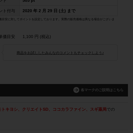
ント
505 pt
ント付与
2020 年 2 月 29 日 (土) まで
価目安に対してポイントを設定しております。実際の販売価格は異なる場合がございま
単価目安
1,100 円 (税込)
商品をお試ししたみんなのコメントもチェックしよう♪
各マークのご説明はこちら
モトキヨシ、クリエイトSD、ココカラファイン、スギ薬局
での