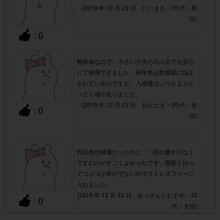
(2019 年 12 月 23 日 だいまさ・70 代・男
・スマートフォン、携帯電話、タブレットPCにつきまし
性)
て、機種によってはアンケートに回答できない場合がござい
: 0
ます。
無添加なので、小さい子供との入浴でも安心
▼ポイント付与対象外
して使用できました。毎年冬は乾燥肌に悩ま
されているのですが、入浴後はいつもよりし
上記参加条件(対象商品・購入チェーン・回答期間・
・
っとり感がありました。
指定購入数)以外
でのご参加
(2019 年 12 月 23 日 おんたま・30 代・女
: 0
性)
・ECサイトやネットスーパーでのご購入
・購入できなかった/指定本数を購入できなかった場合
乳白色が綺麗だったのと、一回の量が少なく
てすむのがすごくよかったです。固形と比べ
てつぶつぶ等がでないのでストレスフリーに
・他のサイトでの参加を含めて、1つのアンケートに対して
入れました。
同じレシート画像が投稿されている場合
(2019 年 12 月 23 日 おっさんとむすめ・30
: 0
代・女性)
「チェーン名」「店舗名」「日付」
・レシート画像に