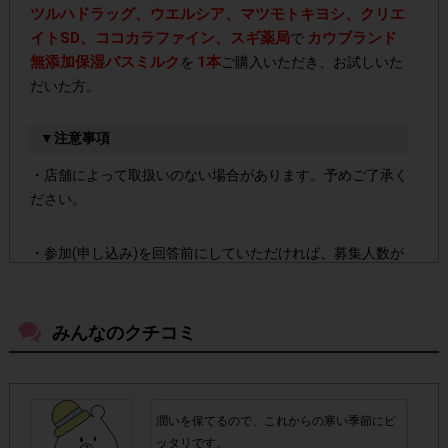
ツルハドラッグ、ウエルシア、マツモトキヨシ、クリエ
イトSD、ココカラファイン、スギ薬局
カウブランド
で
無添加保湿バスミルク
1本
を
ご購入いただき、お試しいた
だいた方。
▼注意事項
・店舗によって取扱いのない場合があります。予めご了承く
ださい。
・参加(申し込み)を回答前にしていただければ、募集人数が
上限に達しても、掲載期間内のアンケート回答が可能です。
みんなのクチコミ
・他サイトのテンタメを含め、1つのアンケートにつき1人1
回の参加とさせていただいております。
アカウントを停止
・悪質な投稿があった場合、
させていた
潤いを保てるので、これからの寒い季節にピ
だくこともあります。
ッタリです。