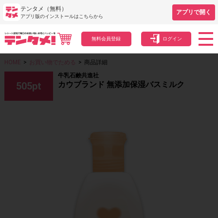
テンタメ（無料）
アプリで開く
アプリ版のインストールはこちらから
無料会員登録
ログイン
HOME
>
お買い物でためる
>
商品詳細
牛乳石鹸共進社
カウブランド 無添加保湿バスミルク
505
pt