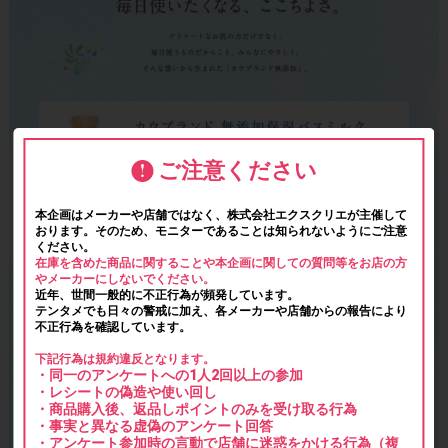
ご注意ください
本企画はメーカーや店舗ではなく、株式会社エクスクリエが主催して
おります。そのため、モニターであることは知られないようにご注意
ください。
在庫を含めた商品に関することや本企画に関しての質問等をお店の方
やメーカーにしないでください。
近年、世間一般的に不正行為が頻発しています。
テンタメでも日々の警戒に加え、各メーカーや店舗からの報告により
不正行為を確認しています。
下記行為は規約違反となります。
・同一のアンケートへの1人2回以上の参加
・レシートの偽造や使い回し
・商品購入後、返品しポイントのみを受け取る行為
・事実と異なる虚偽のアンケート回答
・アンケート参加時の言動で店舗に迷惑をかける行為（複