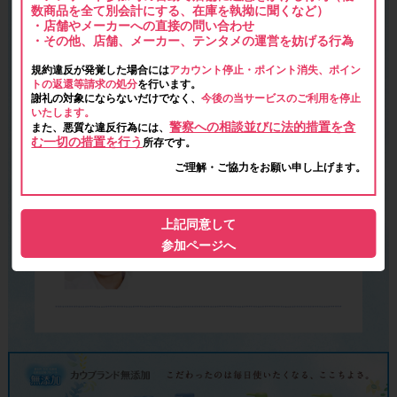
数商品を全て別会計にする、在庫を執拗に聞くなど）
・店舗やメーカーへの直接の問い合わせ
・その他、店舗、メーカー、テンタメの運営を妨げる行為
規約違反が発覚した場合には
アカウント停止・ポイント消失、ポイン
トの返還等請求の処分
を行います。
謝礼の対象にならないだけでなく、
今後の当サービスのご利用を停止
いたします。
警察への相談並びに法的措置を含
また、悪質な違反行為には、
む一切の措置を行う
所存です。
ご理解・ご協力をお願い申し上げます。
上記同意して
参加ページへ