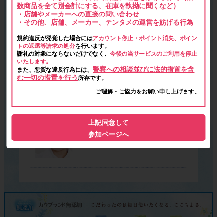
数商品を全て別会計にする、在庫を執拗に聞くなど）
・店舗やメーカーへの直接の問い合わせ
・その他、店舗、メーカー、テンタメの運営を妨げる行為
規約違反が発覚した場合には
アカウント停止・ポイント消失、ポイン
トの返還等請求の処分
を行います。
謝礼の対象にならないだけでなく、
今後の当サービスのご利用を停止
いたします。
警察への相談並びに法的措置を含
また、悪質な違反行為には、
む一切の措置を行う
所存です。
ご理解・ご協力をお願い申し上げます。
上記同意して
参加ページへ