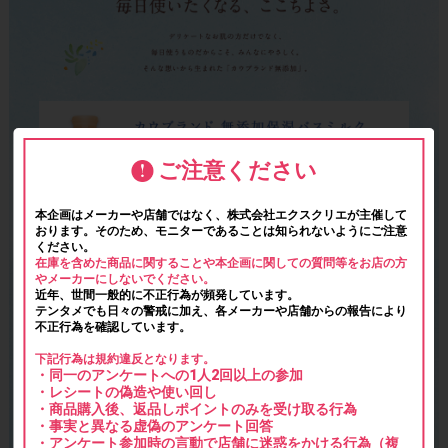
ご注意ください
本企画はメーカーや店舗ではなく、株式会社エクスクリエが主催して
おります。そのため、モニターであることは知られないようにご注意
ください。
在庫を含めた商品に関することや本企画に関しての質問等をお店の方
やメーカーにしないでください。
近年、世間一般的に不正行為が頻発しています。
テンタメでも日々の警戒に加え、各メーカーや店舗からの報告により
不正行為を確認しています。
下記行為は規約違反となります。
・同一のアンケートへの1人2回以上の参加
・レシートの偽造や使い回し
・商品購入後、返品しポイントのみを受け取る行為
・事実と異なる虚偽のアンケート回答
・アンケート参加時の言動で店舗に迷惑をかける行為（複