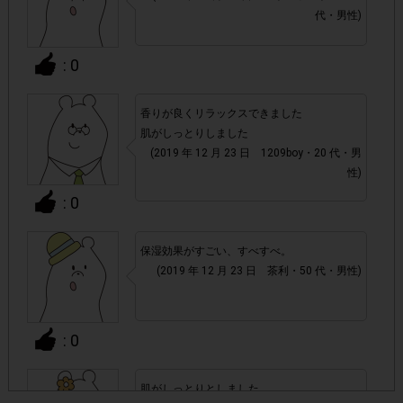
代・男性)
・スマートフォン、携帯電話、タブレットPCにつきまし
て、機種によってはアンケートに回答できない場合がござい
: 0
ます。
香りが良くリラックスできました
▼ポイント付与対象外
肌がしっとりしました
(2019 年 12 月 23 日 1209boy・20 代・男
上記参加条件(対象商品・購入チェーン・回答期間・
・
性)
指定購入数)以外
でのご参加
: 0
・ECサイトやネットスーパーでのご購入
保湿効果がすごい、すべすべ。
(2019 年 12 月 23 日 茶利・50 代・男性)
・購入できなかった/指定本数を購入できなかった場合
・他のサイトでの参加を含めて、1つのアンケートに対して
: 0
同じレシート画像が投稿されている場合
肌がしっとりとしました。
「チェーン名」「店舗名」「日付」
・レシート画像に