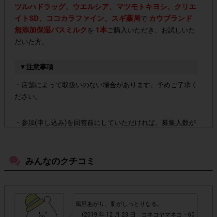
ツルハドラッグ、ウエルシア、マツモトキヨシ、クリエ
イトSD、ココカラファイン、スギ薬局
カウブランド
で
無添加保湿バスミルク
1本
を
ご購入いただき、お試しいた
だいた方。
▼注意事項
・店舗によって取扱いのない場合があります。予めご了承く
ださい。
・参加(申し込み)を回答前にしていただければ、募集人数が
上限に達しても、掲載期間内のアンケート回答が可能です。
みんなのクチコミ
・他サイトのテンタメを含め、1つのアンケートにつき1人1
回の参加とさせていただいております。
アカウントを停止
・悪質な投稿があった場合、
させていた
風呂あがり、肌がしっとりなる。
だくこともあります。
(2019 年 12 月 23 日 コネコヤマネコ・60