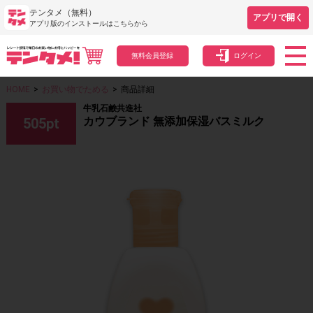
テンタメ（無料）
アプリで開く
アプリ版のインストールはこちらから
無料会員登録
ログイン
HOME
>
お買い物でためる
>
商品詳細
牛乳石鹸共進社
カウブランド 無添加保湿バスミルク
505
pt