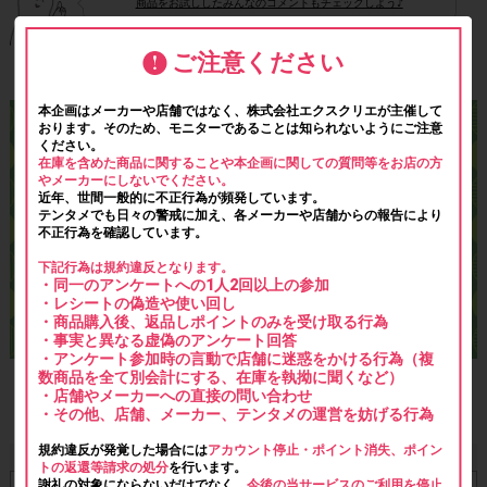
商品をお試ししたみんなのコメントもチェックしよう♪
ご注意ください
本企画はメーカーや店舗ではなく、株式会社エクスクリエが主催して
おります。そのため、モニターであることは知られないようにご注意
ください。
在庫を含めた商品に関することや本企画に関しての質問等をお店の方
やメーカーにしないでください。
近年、世間一般的に不正行為が頻発しています。
テンタメでも日々の警戒に加え、各メーカーや店舗からの報告により
不正行為を確認しています。
下記行為は規約違反となります。
・同一のアンケートへの1人2回以上の参加
・レシートの偽造や使い回し
・商品購入後、返品しポイントのみを受け取る行為
・事実と異なる虚偽のアンケート回答
・アンケート参加時の言動で店舗に迷惑をかける行為（複
数商品を全て別会計にする、在庫を執拗に聞くなど）
・店舗やメーカーへの直接の問い合わせ
【必ずご確認ください】注意事項はこちら！
・その他、店舗、メーカー、テンタメの運営を妨げる行為
規約違反が発覚した場合には
アカウント停止・ポイント消失、ポイン
■ 注意事項
トの返還等請求の処分
を行います。
謝礼の対象にならないだけでなく、
今後の当サービスのご利用を停止