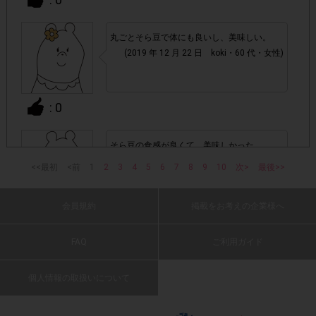
▼ポイント付与対象外
丸ごとそら豆で体にも良いし、美味しい。
(2019 年 12 月 22 日 koki・60 代・女性)
上記参加条件(対象商品・回答期間・指定購入数)以外
・
でのご参加
: 0
・ECサイトやネットスーパーでのご購入
そら豆の食感が良くて、美味しかった。
・購入できなかった/指定個数を購入できなかった場合
(2019 年 12 月 22 日 hati i・30 代・男性)
<<最初
<前
1
2
3
4
5
6
7
8
9
10
次>
最後>>
・他のサイトでの参加を含めて、1つのアンケートに対して
同じレシート画像が投稿されている場合
会員規約
掲載をお考えの企業様へ
: 0
FAQ
ご利用ガイド
「チェーン名」「店舗名」「日付」
・レシート画像に
そら豆の味が良くて、美味しかった
「対象商品名」「購入数」
の全てが記載されていない場合
(2019 年 12 月 22 日 kiti5・60 代・男性)
個人情報の取扱いについて
▼レシート画像について