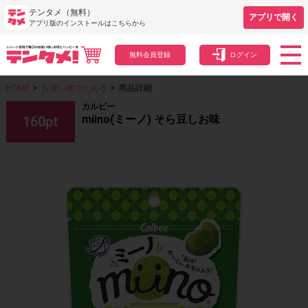
テンタメ（無料）
アプリで開く
アプリ版のインストールはこちらから
無料会員登録
ログイン
HOME
>
お買い物でためる
>
商品詳細
カルビー
miino(ミーノ) そら豆しお味
160
pt