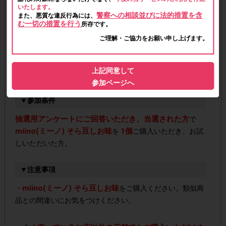
いたします。
▼ポイント付与時期
警察への相談並びに法的措置を含
また、悪質な違反行為には、
む一切の措置を行う
所存です。
2020年2月中
ご理解・ご協力をお願い申し上げます。
▼購入・回答期間
上記同意して
2019年12月16日(月)～2019年12月22日(日) 23:59
参加ページへ
▼参加条件
抽選用アンケートにご回答いただき、当選された方
で
miino(ミーノ) そら豆しお味
1個
を
ご購入いただき、お試
しいただいた方。
▼注意事項
miino(ミーノ) そら豆しお味
・
をご購入ください。類似商
品との間違いにお気をつけください。