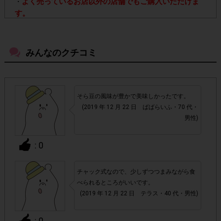
よく売っているお店以外の店舗でもご購入いただけま
・
す。
・店舗によって取扱いのない場合があります。予めご了承く
みんなのクチコミ
ださい。
・参加(申し込み)を回答前にしていただければ、募集人数が
上限に達しても、掲載期間内のアンケート回答が可能です。
そら豆の風味が豊かで美味しかったです。
(2019 年 12 月 22 日 ばばらいふ・70 代・
・他サイトのテンタメを含め、1つのアンケートにつき1人1
男性)
回の参加とさせていただいております。
: 0
アカウントを停止
・悪質な投稿があった場合、
させていた
だくこともあります。
チャック式なので、少しずつつまみながら食
べられるところがいいです。
・スマートフォン、携帯電話、タブレットPCにつきまし
(2019 年 12 月 22 日 テラス・40 代・男性)
て、機種によってはアンケートに回答できない場合がござい
ます。
: 0