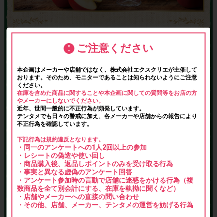
ご注意ください
本企画はメーカーや店舗ではなく、株式会社エクスクリエが主催して
おります。そのため、モニターであることは知られないようにご注意
ください。
在庫を含めた商品に関することや本企画に関しての質問等をお店の方
やメーカーにしないでください。
近年、世間一般的に不正行為が頻発しています。
テンタメでも日々の警戒に加え、各メーカーや店舗からの報告により
不正行為を確認しています。
下記行為は規約違反となります。
・同一のアンケートへの1人2回以上の参加
・レシートの偽造や使い回し
・商品購入後、返品しポイントのみを受け取る行為
・事実と異なる虚偽のアンケート回答
・アンケート参加時の言動で店舗に迷惑をかける行為（複
数商品を全て別会計にする、在庫を執拗に聞くなど）
・店舗やメーカーへの直接の問い合わせ
・その他、店舗、メーカー、テンタメの運営を妨げる行為