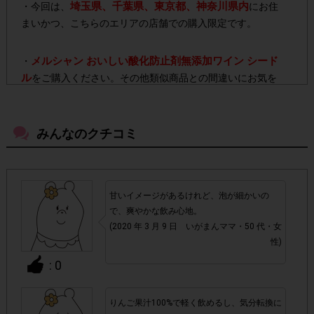
埼玉県、千葉県、東京都、神奈川県内
・今回は、
にお住
まいかつ、こちらのエリアの店舗での購入限定です。
メルシャン おいしい酸化防止剤無添加ワイン シード
・
ル
をご購入ください。その他類似商品との間違いにお気を
つけください。
みんなのクチコミ
・よく売っているお店以外でもご購入いただけます。
・店舗によって取扱いのない場合があります。予めご了承く
ださい。
甘いイメージがあるけれど、泡が細かいの
で、爽やかな飲み心地。
・参加(申し込み)を回答前にしていただければ、募集人数が
(2020 年 3 月 9 日 いがまんママ・50 代・女
上限に達しても、掲載期間内のアンケート回答が可能です。
性)
: 0
・他サイトのテンタメを含め、1つのアンケートにつき1人1
回の参加とさせていただいております。
りんご果汁100%で軽く飲めるし、気分転換に