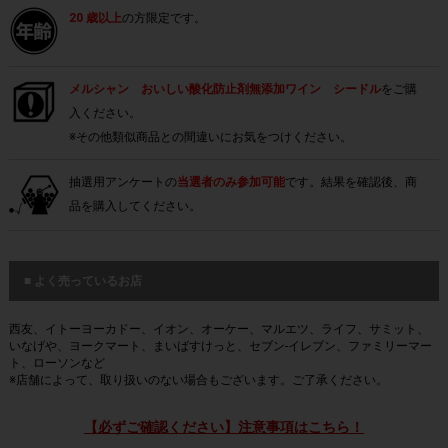
20 歳以上
の方限定です。
メルシャン おいしい酸化防止剤無添加ワイン シードル
をご購
入ください。
※その他類似商品との間違いにお気をつけください。
抽選用アンケートの
当選者のみ参加可能
です。結果を確認後、商
品を購入してください。
■ よく売っているお店
西友、イトーヨーカドー、イオン、オーケー、マルエツ、ライフ、サミット、
いなげや、ヨークマート、まいばすけっと、セブン-イレブン、ファミリーマー
ト、ローソンなど
※店舗によって、取り扱いのない場合もございます。ご了承ください。
【必ずご確認ください】注意事項はこちら！