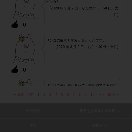
ピッタリ。
アカウントを停止
・悪質な投稿があった場合、
(2020 年 3 月 9 日 かわのぞう・50 代・女
させていた
性)
だくこともあります。
: 0
・スマートフォン、携帯電話、タブレットPCにつきまし
て、機種によってはアンケートに回答できない場合がござい
リンゴの酸味と甘みが良かったです。
ます。
(2020 年 3 月 9 日 らら・40 代・女性)
▼ポイント付与対象外
: 0
上記参加条件(対象商品・回答期間・指定購入数)以外
・
でのご参加
リンゴの果汁感があって、微発泡で飲みやす
く美味しいです。
・ECサイトやネットスーパーでのご購入
<<最初
<前
1
2
3
4
5
6
7
8
9
10
次>
最後>>
(2020 年 3 月 9 日 いみは・50 代・女性)
・購入できなかった/指定数を購入できなかった場合
会員規約
掲載をお考えの企業様へ
: 0
FAQ
ご利用ガイド
・他のサイトでの参加を含めて、1つのアンケートに対して
リンゴの味がしっかりしているけど甘すぎ