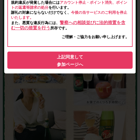
規約違反が発覚した場合には
アカウント停止・ポイント消失、ポイン
トの返還等請求の処分
を行います。
謝礼の対象にならないだけでなく、
今後の当サービスのご利用を停止
いたします。
警察への相談並びに法的措置を含
また、悪質な違反行為には、
む一切の措置を行う
所存です。
ご理解・ご協力をお願い申し上げます。
上記同意して
参加ページへ