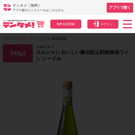
テンタメ（無料）
アプリで開く
アプリ版のインストールはこちらから
無料会員登録
ログイン
HOME
>
お買い物でためる
>
商品詳細
メルシャン
メルシャン おいしい酸化防止剤無添加ワイ
548
pt
ン シードル