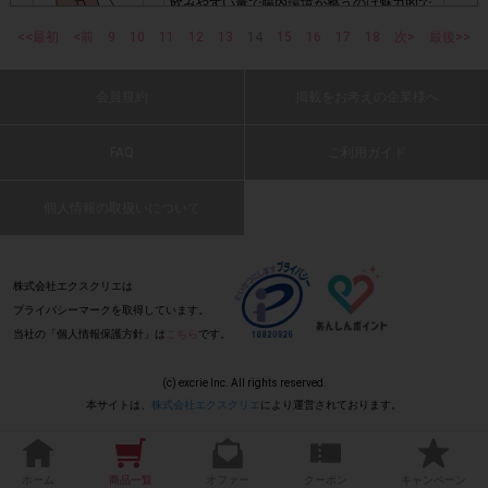
飲みやすい量で腸内環境が整うのは魅力的で
・購入できなかった/指定本数を購入できなかった場合
す。森永のヨーグルトなので味もスッキリと
<<最初
<前
9
10
11
12
13
14
15
16
17
18
次>
最後>>
して美味しいです。
・他のサイトでの参加を含めて、1つのアンケートに対して
(2021 年 5 月 23 日 たこ焼きそば・30 代・
同じレシート画像が投稿されている場合
会員規約
掲載をお考えの企業様へ
女性)
: 0
「チェーン名」「店舗名」「日付」
・レシート画像に
FAQ
ご利用ガイド
「対象商品名」「購入数」
の全てが記載されていない場合
飲んだ翌日に効果ありました。悩んでいる方
はぜひ試してみてください。
個人情報の取扱いについて
(2021 年 5 月 23 日 きよし・60 代・男性)
▼レシート画像について
画像は、1つのアンケートにつき必ず1枚でお送りくだ
・
: 0
株式会社エクスクリエは
さい。
プライバシーマークを取得しています。
当社の「個人情報保護方針」は
こちら
です。
とても美味しくお通じがよくなりました。
・画像は、jpg、jpeg、pngの拡張子で送ってください。
(2021 年 5 月 23 日 たま・50 代・女性)
(c) excrie Inc. All rights reserved.
本サイトは、
株式会社エクスクリエ
により運営されております。
・レシートが長くなり、全体を撮影すると文字が見えにくく
「チェーン名」「店舗名」「日
なってしまう場合は、
: 0
付」「対象商品名」「購入数」
レシー
が確認できるよう
ホーム
商品一覧
オファー
クーポン
キャンペーン