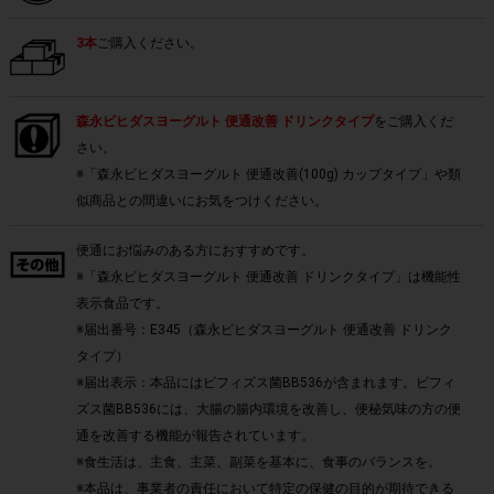
3本
ご購入ください。
森永ビヒダスヨーグルト 便通改善 ドリンクタイプ
をご購入くだ
さい。
※「森永ビヒダスヨーグルト 便通改善(100g) カップタイプ」や類
似商品との間違いにお気をつけください。
便通にお悩みのある方におすすめです。
※「森永ビヒダスヨーグルト 便通改善 ドリンクタイプ」は機能性
表示食品です。
※届出番号：E345（森永ビヒダスヨーグルト 便通改善 ドリンク
タイプ）
※届出表示：本品にはビフィズス菌BB536が含まれます。ビフィ
ズス菌BB536には、大腸の腸内環境を改善し、便秘気味の方の便
通を改善する機能が報告されています。
※食生活は、主食、主菜、副菜を基本に、食事のバランスを。
※本品は、事業者の責任において特定の保健の目的が期待できる