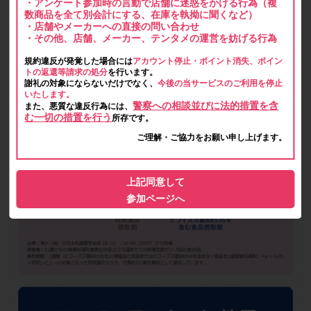
・アンケート参加時の言動で店舗に迷惑をかける行為（複
数商品を全て別会計にする、在庫を執拗に聞くなど）
・店舗やメーカーへの直接の問い合わせ
・その他、店舗、メーカー、テンタメの運営を妨げる行為
規約違反が発覚した場合には
アカウント停止・ポイント消失、ポイン
トの返還等請求の処分
を行います。
謝礼の対象にならないだけでなく、
今後の当サービスのご利用を停止
いたします。
警察への相談並びに法的措置を含
また、悪質な違反行為には、
む一切の措置を行う
所存です。
ご理解・ご協力をお願い申し上げます。
上記同意して
参加ページへ