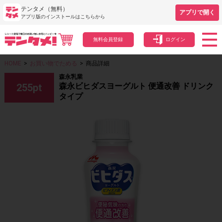
テンタメ（無料）
アプリで開く
アプリ版のインストールはこちらから
無料会員登録
ログイン
HOME
>
お買い物でためる
>
商品詳細
森永乳業
森永ビヒダスヨーグルト 便通改善 ドリンク
255
pt
タイプ