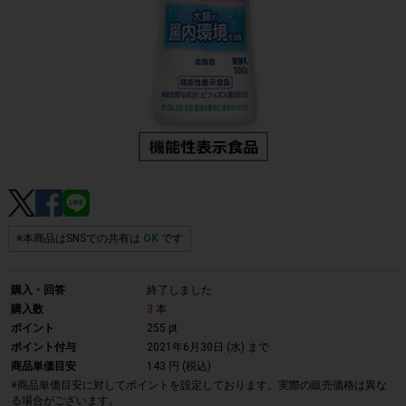
※本商品はSNSでの共有は
OK
です
購入・回答
終了しました
購入数
3
本
ポイント
255 pt
ポイント付与
2021年6月30日 (水)
まで
商品単価目安
143 円 (税込)
※商品単価目安に対してポイントを設定しております。実際の販売価格は異な
る場合がございます。