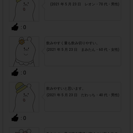
・他サイトを含めたレシートを活用したサービスのモニター
(2021 年 5 月 23 日 レオン・70 代・男性)
回答は、1つのアンケートにつき1人1回の参加とさせていた
だいております。
: 0
アカウントを停止
・悪質な投稿があった場合、
させていた
だくこともあります。
飲みやすく量も飲み切りやすい。
(2021 年 5 月 23 日 まみたん・60 代・女性)
・スマートフォン、携帯電話、タブレットPCにつきまし
て、機種によってはアンケートに回答できない場合がござい
ます。
: 0
▼ポイント付与対象外
飲みやすいと思います。
上記参加条件(対象商品・購入チェーン・回答期間・
・
(2021 年 5 月 23 日 だわっち・40 代・男性)
指定購入数)以外
でのご参加
: 0
・ECサイトやネットスーパーでのご購入